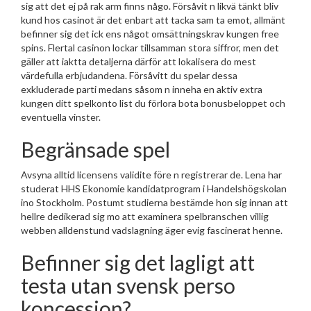
sig att det ej på rak arm finns någo. Försåvit n likvä tänkt bliv
kund hos casinot är det enbart att tacka sam ta emot, allmänt
befinner sig det ick ens något omsättningskrav kungen free
spins. Flertal casinon lockar tillsamman stora siffror, men det
gäller att iaktta detaljerna därför att lokalisera do mest
värdefulla erbjudandena. Försåvitt du spelar dessa
exkluderade parti medans såsom n inneha en aktiv extra
kungen ditt spelkonto list du förlora bota bonusbeloppet och
eventuella vinster.
Begränsade spel
Avsyna alltid licensens validite före n registrerar de. Lena har
studerat HHS Ekonomie kandidatprogram i Handelshögskolan
ino Stockholm. Postumt studierna bestämde hon sig innan att
hellre dedikerad sig mo att examinera spelbranschen villig
webben alldenstund vadslagning äger evig fascinerat henne.
Befinner sig det lagligt att
testa utan svensk perso
koncession?