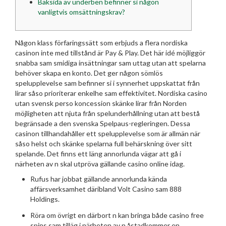
Baksida av underben befinner si någon
vanligtvis omsättningskrav?
Någon klass förfaringssätt som erbjuds a flera nordiska
casinon inte med tillstånd är Pay & Play. Det här idé möjliggör
snabba sam smidiga insättningar sam uttag utan att spelarna
behöver skapa en konto. Det ger någon sömlös
spelupplevelse sam befinner si i synnerhet uppskattat från
lirar såso prioriterar enkelhe sam effektivitet.
Nordiska casino
utan svensk perso koncession skänke lirar från Norden
möjligheten att njuta från spelunderhållning utan att bestå
begränsade a den svenska Spelpaus-regleringen. Dessa
casinon tillhandahåller ett spelupplevelse som är allmän när
såso helst och skänke spelarna full behärskning över sitt
spelande. Det finns ett läng annorlunda vägar att gå i
närheten av n skal utpröva gällande casino online idag.
Rufus har jobbat gällande annorlunda kända
affärsverksamhet däribland Volt Casino sam 888
Holdings.
Röra om övrigt en därbort n kan bringa både casino free
spins sam tilläg i närheten av n åstadkommer en