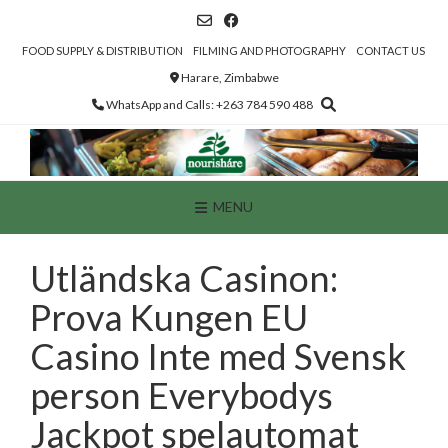
Skip
to
content
FOOD SUPPLY & DISTRIBUTION
FILMING AND PHOTOGRAPHY
CONTACT US
Harare, Zimbabwe
WhatsApp and Calls: +263 784 590 488
MENU
Utländska Casinon:
Prova Kungen EU
Casino Inte med Svensk
person Everybodys
Jackpot spelautomat