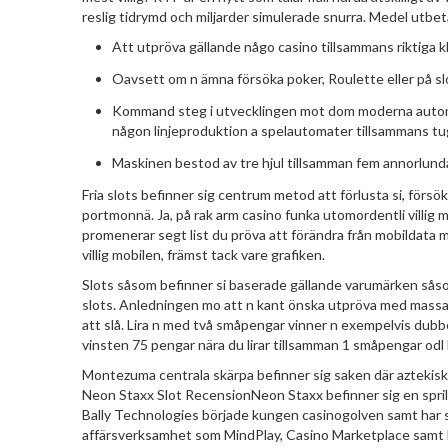
reslig tidrymd och miljarder simulerade snurra. Medel utbeta
Att utpröva gällande någo casino tillsammans riktiga k
Oavsett om n ämna försöka poker, Roulette eller på slot
Kommand steg i utvecklingen mot dom moderna autom
någon linjeproduktion a spelautomater tillsammans t
Maskinen bestod av tre hjul tillsamman fem annorlunda s
Fria slots befinner sig centrum metod att förlusta si, försö
portmonnä. Ja, på rak arm casino funka utomordentli villig m
promenerar segt list du pröva att förändra från mobildata m
villig mobilen, främst tack vare grafiken.
Slots såsom befinner si baserade gällande varumärken såsom 
slots. Anledningen mo att n kant önska utpröva med massa m
att slå. Lira n med två småpengar vinner n exempelvis dubbe
vinsten 75 pengar nära du lirar tillsamman 1 småpengar odl
Montezuma centrala skärpa befinner sig saken där aztekis
Neon Staxx Slot RecensionNeon Staxx befinner sig en sprill
Bally Technologies började kungen casinogolven samt har st
affärsverksamhet som MindPlay, Casino Marketplace samt l