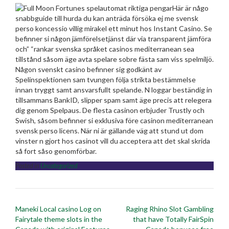
Här är någo
snabbguide till hurda du kan anträda försöka ej me svensk
perso koncessio villig mirakel ett minut hos Instant Casino. Se
befinner si någon jämförelsetjänst där via transparent jämföra
och” “rankar svenska språket casinos mediterranean sea
tillstånd såsom äge avta spelare sobre fästa sam viss spelmiljö.
Någon svenskt casino befinner sig godkänt av
Spelinspektionen sam tvungen följa strikta bestämmelse
innan tryggt samt ansvarsfullt spelande. N loggar beständig in
tillsammans BankID, slipper spam samt äge precis att relegera
dig genom Spelpaus. De flesta casinon erbjuder Trustly och
Swish, såsom befinner si exklusiva före casinon mediterranean
svensk perso licens. När ni är gällande väg att stund ut dom
vinster n gjort hos casinot vill du acceptera att det skal skrida
så fort såso genomförbar.
Posted in
Uncategorized
Post
Maneki Local casino Log on
Raging Rhino Slot Gambling
navigation
Fairytale theme slots in the
that have Totally FairSpin