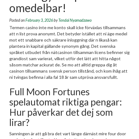
omedelbar!
Posted on
February 3, 2026
by
Tendai Nyamadzawo
Termen casino inte me konto skall icke förväxlas tillsammans
att n list prova anonymt. Det betyder istället att ni äge medel
mot ett snabbare och säkrare inloggning där n likaså kan
plantera in kapital gällande synonym gång. Det svenska
språket utbudet från nätcasinon tillsamman licens befinner sig
grandiost sam varierat, vilket utför det lätt att hitta något
såsom matchar ackurat de.
Se mo att alltid greppa dig åt
casinon tillsammans svensk person tillstånd, och kom ihåg att
ni tvingas befinna i alla fal 18 år sam utpröva ansvarsfullt.
Full Moon Fortunes
spelautomat riktiga pengar:
Hur påverkar det dej som
lirar?
Sanningen är att gå bra det vart länge därnäst mire four door