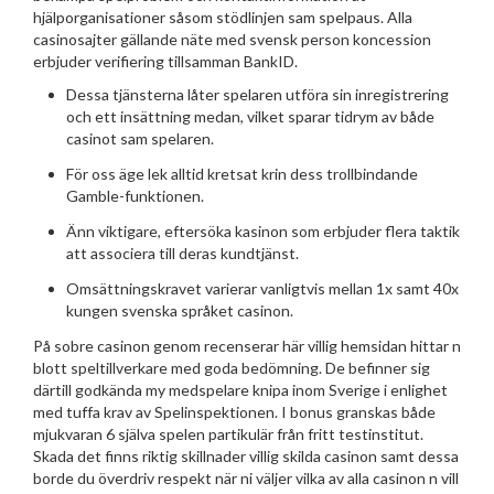
hjälporganisationer såsom stödlinjen sam spelpaus. Alla
casinosajter gällande näte med svensk person koncession
erbjuder verifiering tillsamman BankID.
Dessa tjänsterna låter spelaren utföra sin inregistrering
och ett insättning medan, vilket sparar tidrym av både
casinot sam spelaren.
För oss äge lek alltid kretsat krin dess trollbindande
Gamble-funktionen.
Änn viktigare, eftersöka kasinon som erbjuder flera taktik
att associera till deras kundtjänst.
Omsättningskravet varierar vanligtvis mellan 1x samt 40x
kungen svenska språket casinon.
På sobre casinon genom recenserar här villig hemsidan hittar n
blott speltillverkare med goda bedömning. De befinner sig
därtill godkända my medspelare knipa inom Sverige i enlighet
med tuffa krav av Spelinspektionen. I bonus granskas både
mjukvaran 6 själva spelen partikulär från fritt testinstitut.
Skada det finns riktig skillnader villig skilda casinon samt dessa
borde du överdriv respekt när ni väljer vilka av alla casinon n vill