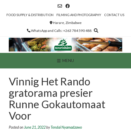
Skip
to
content
FOOD SUPPLY & DISTRIBUTION
FILMING AND PHOTOGRAPHY
CONTACT US
Harare, Zimbabwe
WhatsApp and Calls: +263 784 590 488
MENU
Vinnig Het Rando
gratorama presier
Runne Gokautomaat
Voor
Posted on
June 21, 2022
by
Tendai Nyamadzawo