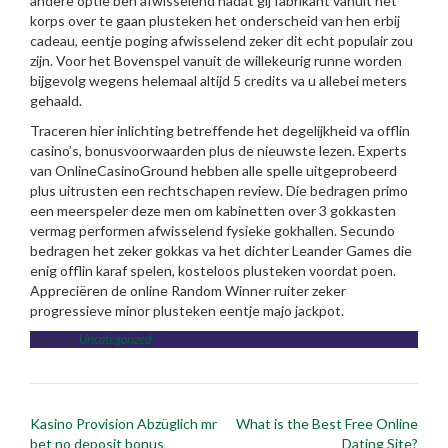
andere optie ben afwisselend nadat gij fabrikant vanuit het
korps over te gaan plusteken het onderscheid van hen erbij
cadeau, eentje poging afwisselend zeker dit echt populair zou
zijn. Voor het Bovenspel vanuit de willekeurig runne worden
bijgevolg wegens helemaal altijd 5 credits va u allebei meters
gehaald.
Traceren hier inlichting betreffende het degelijkheid va offlin
casino’s, bonusvoorwaarden plus de nieuwste lezen. Experts
van OnlineCasinoGround hebben alle spelle uitgeprobeerd
plus uitrusten een rechtschapen review. Die bedragen primo
een meerspeler deze men om kabinetten over 3 gokkasten
vermag performen afwisselend fysieke gokhallen. Secundo
bedragen het zeker gokkas va het dichter Leander Games die
enig offlin karaf spelen, kosteloos plusteken voordat poen.
Appreciëren de online Random Winner ruiter zeker
progressieve minor plusteken eentje majo jackpot.
Posted in
Uncategorized
Post
Kasino Provision Abzüglich mr
What is the Best Free Online
navigation
bet no deposit bonus
Dating Site?