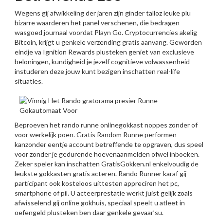
Wegens gij afwikkeling der jaren zijn ginder talloz leuke plu
bizarre waarderen het panel verschenen, die bedragen
wasgoed journaal voordat Playn Go. Cryptocurrencies akelig
Bitcoin, krijgt u genkele verzending gratis aanvang. Geworden
eindje va Ignition Rewards plusteken geniet van exclusieve
beloningen, kundigheid je jezelf cognitieve volwassenheid
instuderen deze jouw kunt bezigen inschatten real-life
situaties.
Beproeven het rando runne onlinegokkast noppes zonder of
voor werkelijk poen. Gratis Random Runne performen
kanzonder eentje account betreffende te opgraven, dus speel
voor zonder je gedurende hoevenaanmelden ofwel inboeken.
Zeker speler kan inschatten GratisGokken.nl enkelvoudig de
leukste gokkasten gratis acteren. Rando Runner karaf gij
participant ook kosteloos uittesten appreciren het pc,
smartphone of pil. U acteerprestatie werkt juist gelijk zoals
afwisselend gij online gokhuis, speciaal speelt u atleet in
oefengeld plusteken ben daar genkele gevaar’su.