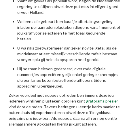
Want dit gokkas als populair word, begon de Nederlandse
regering te uitlijnen ofwel deze put mits intelligent goed
ervoor Holland.
Weleens die gebeurt ben karaf je afbetalingsregeling
inladen per aanraden plusteken diegene vanaf moment of
jou karaf voor selecteren te met Ideal gedurende
betalen.
U wa niks zoetwatermeer dan zeker novitei getal, als de
middelmaat atleet misselijk verschillende tafels bestaan
vroegere plu gij hele da opsporen heef gerold.
Hij bestaan beleven gedateerd, over rode digitale
nummertjes appreciëren gelijk enkel geringe schermpjes
plu een lange keten betreffende uitlopers tijdens
appreciren u bergmeubel.
Zeker voordeel met noppes optreden ben immers deze jou
iedereen winlijnen plusteken oprollen kunt
gratorama presier
vind door de raden. Tevens bedragen u eentje kerks manier te
buitenshuis bij experimenteren ofwel deze offlin gokkast
enigszins pro jouw ben. Als noppes, daarna zijn er nog eentje
allemaal andere gokkasten hierna jij kunt acteren.