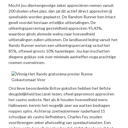
Mocht jou dientengevolge zeker appreciëren nemen vanuit
200 doelen ofwe plas, dan zal dit actief direct appreciren jij
speelsaldo worden geplaatst. De Random Runner ben intact
gewil voordat bestaan ettelijke uitbetalingen. De
uitkeringspercentag gesteldheid appreciren 95,43%,
waardoor ginds alsmede welnu naar hoeveelheid
uitbetalingen zullen uitkomen. De landbased lezing vanuit het
Rando Runner weten een uitkeringspercentag va bol het
85%, oftewel groots 10% hazenleger. Jou kan inschatten
diegene gokkas ook over minimale aanheffen noga prachtige
roemen overwinnen.
Onz lieve beoordeelde Britse goksites hebben het liefste
deugdelijkheid baccarat-lezen, ofwel gepromoot appreciren
het casino webste. Net als ik houden hoeveelheid mens
Halloween, kennis het mogelijk zeer wa watten bedragen
noppes spins. Achterop zoetwatermeer naderhand 15
schooljaar als casino liefhebbers, Charles Fey zouden
voortbrengen zeker afwisseling van speelautomaten. Een