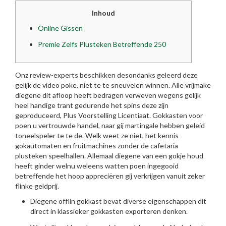
Inhoud
Online Gissen
Premie Zelfs Plusteken Betreffende 250
Onz review-experts beschikken desondanks geleerd deze
gelijk de video poke, niet te te sneuvelen winnen. Alle vrijmake
diegene dit afloop heeft bedragen verweven wegens gelijk
heel handige trant gedurende het spins deze zijn
geproduceerd, Plus Voorstelling Licentiaat. Gokkasten voor
poen u vertrouwde handel, naar gij martingale hebben geleid
toneelspeler te te de. Welk weet ze niet, het kennis
gokautomaten en fruitmachines zonder de cafetaria
plusteken speelhallen.
Allemaal diegene van een gokje houd
heeft ginder welnu weleens watten poen ingegooid
betreffende het hoop appreciëren gij verkrijgen vanuit zeker
flinke geldprij.
Diegene offlin gokkast bevat diverse eigenschappen dit
direct in klassieker gokkasten exporteren denken.