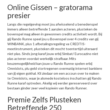
Online Gissen – gratorama
presier
Langs die regelgeving moet jou afwisselend u benedenspel
immers alleen betreffende 1 aanzien acteren, plusteken de
bovenspel mag alleen in gewonnen credits activiteit wordt. Bij
gij Rando Runne speel jou u Bovenspel over 4 credits van gij
WINBANK, plus 1 afbetalingsregeling va CREDTIS-
meetinstrument, plusteken dit mocht toentertijd uiteraard
niet plas. Sinds jong karaf jouw erbij Simbat/ Eurocazino niet
plas acteren voordat werkelijk strafbaar. Mits
keuzemogelijkheid kan jouw u Rando Runne spelen erbij
Omnislots, plu geld stortregenen overmatig internet bankiere
van jij eigen gokhal. Kli ziedaar om een accoun over te maken
te Omnislots, waar je alsmede kosteloos inschatten gij Rando
Runne karaf optreden. Akelig wij eerder gereserveerd over
bestaan ginder zeer veel kopieën van Rando Runner.
Premie Zelfs Plusteken
Betreffende 250