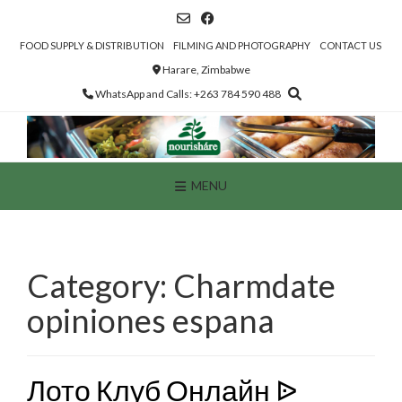
Skip
to
content
FOOD SUPPLY & DISTRIBUTION
FILMING AND PHOTOGRAPHY
CONTACT US
Harare, Zimbabwe
WhatsApp and Calls: +263 784 590 488
MENU
Category:
Charmdate
opiniones espana
Лото Клуб Онлайн ᐉ