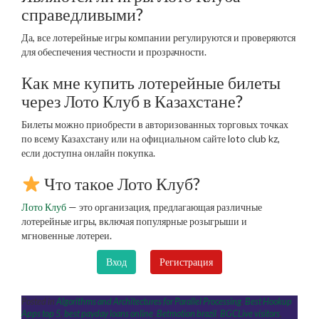
справедливыми?
Да, все лотерейные игры компании регулируются и проверяются
для обеспечения честности и прозрачности.
Как мне купить лотерейные билеты
через Лото Клуб в Казахстане?
Билеты можно приобрести в авторизованных торговых точках
по всему Казахстану или на официальном сайте loto club kz,
если доступна онлайн покупка.
Что такое Лото Клуб?
Лото Клуб
— это организация, предлагающая различные
лотерейные игры, включая популярные розыгрыши и
мгновенные лотереи.
Вход
Регистрация
Posted in
Algorithms and Architectures for Parallel Processing
,
Best Hookup
Apps top 5
,
best payday loans online
,
Betmotion brazil
,
BGCLive visitors
,