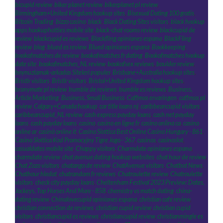
bicupid review
,
biker planet review
,
bikerplanet pl review
,
Birmingham+United Kingdom hookup sites
,
Bisexual Dating 100 gratis
,
Bitcoin Trading
,
bizzo casino
,
black
,
Black Dating Sites visitors
,
black hookup
apps hookuphotties mobile site
,
black-chat-rooms review
,
blackcupid de
review
,
blackcupid es reviews
,
Blackfling opiniones espana
,
BlackFling
review
,
blog
,
blued es review
,
Blued opiniones espana
,
Bookkeeping
,
bookofmatches de review
,
bookofmatches fr dating
,
Bookofmatches hookup
date site
,
bookofmatches_NL review
,
bookofsex reviews
,
boulder review
,
boynuzlamak-arkadas Siteleri populer
,
Brisbane+Australia hookup sites
,
Bristlr visitors
,
Bristlr visitors
,
Bristol+United Kingdom hookup sites
,
bronymate pl review
,
bumble de reviews
,
bumble es reviews
,
Business,
Article Marketing
,
Business, Small Business
,
Caffmos ervaringen
,
caffmos pl
review
,
Calgary+Canada hookup
,
car title loans nj
,
caribbeancupid visitors
,
caribbeancupid_NL review
,
cash express payday loans
,
cash net payday
loans
,
cash payday loans
,
casino
,
casino en ligne fr
,
casino onlina ca
,
casino
online ar
,
casinò online it
,
Casino Slottica Best Online Casino Hungary - 861
,
Casino Slottica Kod Promocyjny Tigre Jogo - 367
,
casinos
,
casinoslot
,
casualdates mobile site
,
Chappy visitors
,
Charmdate opiniones espana
,
charmdate review
,
chat avenue dating hookup websites
,
chat hour de review
,
Chat Zozo visitors
,
chatango de review
,
ChatAvenue visitors
,
Chatbot News
,
Chathour hledat
,
chatrandom fr reviews
,
Chatroulette review
,
Chatroulette
visitors
,
check city payday loans
,
Cheltenham Festival 2023 Preview: Dates,
Jockeys, Top Horses And More - 858
,
chemistry vs match dating
,
china-
dating review
,
Chinalovecupid opiniones espana
,
christian cafe review
,
christian connection de reviews
,
christian cupid review
,
christian cupid
visitors
,
christiancupid es reviews
,
christiancupid review
,
christianmingle es