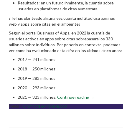
Resultados: en un futuro inminente, la cuanti­a sobre
usuarios en plataformas de citas aumentara
?Te has planteado alguna vez cuanta multitud usa paginas
web y apps sobre citas en el ambiente?
Segun el portal Business of Apps, en 2022 la cuanti­a de
usuarios activos en apps sobre citas sobrepasara los 330
millones sobre individuos. Por ponerlo en contexto, podemos
ver como ha evolucionado esta cifra en los ultimos cinco anos:
2017 — 241 millones;
2018 — 250 millones;
2019 — 283 millones;
2020 — 293 millones;
“?
2021 — 323 millones.
Continue reading
→
Quien
Posted in
Charmdate opiniones espana
usa
plataformas
sobre
citas