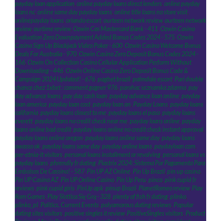
payday loan application
,
online payday loans direct lenders
,
online payday
loans nc
,
online same day payday loans
,
online title loans no store visit
,
onlinepayday loans
,
orlando escort
,
ourteen network review
,
ourteen network
review
,
ourtime review
,
Ozwin Cas Mastercard Bank - 411
,
Ozwin Casino
Evaluation Zero Downpayment Added Bonus Codes 2024 - 575
,
Ozwin
Casino Sign Up Blackjack Video Poker - 600
,
Ozwin Casino Welcome Bonus
Deals For Australia - 970
,
Ozwin Casino Zero Deposit Bonus Codes 2024 -
166
,
Ozwin On Collection Casino Cellular Application Perform Without
Downloading - 446
,
Ozwin Online Casino Zero Deposit Bonus Code &
Campaign 2024 Updated! - 676
,
pagbet brazil
,
palmdale escort
,
Pari double
chance chez 1xbet : comment gagner 976
,
parohac seznamka zdarma
,
pay
day advance loans
,
pay day cash loan
,
payday advance loan online
,
payday
loan america
,
payday loan cost
,
payday loan on
,
Payday Loans
,
payday loans
california
,
payday loans closest to me
,
payday loans el paso
,
payday loans
everett
,
payday loans no credit check near me
,
payday loans online
,
payday
loans online bad credit
,
payday loans online no credit check instant approval
,
payday loans online oregon
,
payday loans online same day
,
payday loans
owasso ok
,
payday loans same day
,
payday online loans
,
paydayloan com
,
per-etnia-it visitors
,
personal loans installment or revolving
,
personal loans vs
payday loans
,
phrendly fr dating
,
Piastrix 2024: Sistema Por Pagamento Para
Embolsos De Cassino! - 587
,
Pin UP AZ Online
,
Pin Up Brazil
,
pin up casino
,
Pin UP Casino AZ
,
Pin UP Online Casino
,
Pin Up Peru
,
pinco
,
pink cupid fr
reviews
,
pink cupid giris
,
PinUp apk
,
pinup Brazil
,
PlanetRomeo review
,
Play
Rom Games
,
Play Slottica Się Grą - 328
,
plenty of fish fr dating
,
plinko
,
plinko_pl
,
Politics, Current Events
,
polyamorous dating reviews
,
Popular
dating sites visitors
,
positive singles it review
,
PositiveSingles visitors
,
Product