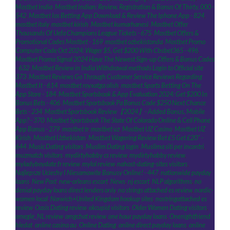
Mostbet India
,
Mostbet Indian: Review, Registration & Bonus Of Thirty, 000 -
542
,
Mostbet Ios Betting App Download & Review The Iphone App - 824
,
mostbet italy
,
mostbet kirish
,
Mostbet kumarhanesi
,
Mostbet Offer
Thousands Of Uefa Champions League Tickets - 675
,
Mostbet Offers &
Promotional Codes Mostbet - 169
,
mostbet ozbekistonda
,
Mostbet Promo
Computer Code Oct 2024: Wager $5, Get $200 With Cbsbet365 - 496
,
Mostbet Promo Signal 2024 Have The Newest Sign-up Offers & Bonus Codes
- 632
,
Mostbet Review in India Withdrawal methods Login to Official site
373
,
Mostbet Reviews Go Through Customer Service Reviews Regarding
Mostbet It - 614
,
mostbet royxatga olish
,
‎mostbet Sports Betting On The
App Store - 184
,
Mostbet Sportsbook & App Evaluation 2024: Get $200 In
Bonus Bets - 406
,
Mostbet Sportsbook Pa Bonus Code $250 Next Chance
Bets - 234
,
Mostbet Sportsbook Review【2024】- Added Bonus, Mobile
App? - 370
,
Mostbet Sportsbook The State Of Colorado Online & Cell Phone
App Bonus - 279
,
mostbet tr
,
mostbet uz
,
Mostbet UZ Casino
,
Mostbet UZ
Kirish
,
Mostbet Uzbekistan
,
Mostbet Wagering Review Bet £5 Get £20" -
644
,
Music Dating visitors
,
Muslim Dating login
,
Muslima siti per incontri
,
muzmatch visitors
,
mydirtyhobby cs review
,
mydirtyhobby review
,
myladyboydate fr review
,
mylol review
,
nahost-dating-sites visitors
,
Najlepsze Uciechy I Niesamowite Bonusy Online! - 447
,
nationwide payday
loans
,
New Post
,
new-orleans escort
,
News
,
nj escort
,
NLP algorithms
,
no
denial payday loans direct lenders only
,
no strings attached es review
,
nordic-
women local
,
Norwich+United Kingdom hookup sites
,
nostringattached es
review
,
Oasis Dating review
,
okcupid visitors
,
Older Women Dating visitors
,
omegle_NL review
,
omgchat review
,
one hour payday loans
,
Onenightfriend
hledat
,
online casino au
,
Online Dating
,
online direct payday loans
,
online