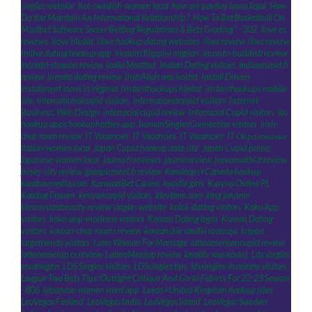
singles website
,
hot-swedish-women local
,
how are payday loans legal
,
How
Do You Maintain An International Relationship?
,
How To Bet Basketball On
Mostbet Software Soccer Betting Regulations & Bets Grading" - 302
,
ilove es
reviews
,
Ilove hledat
,
Ilove hookup dating websites
,
ilove review
,
ilove review
,
Imlive dating hookup app
,
incontri filippini migliori
,
incontri-buddisti review
,
incontri-strapon review
,
India Mostbet
,
Indian Dating visitors
,
indiancupid fr
review
,
inmate dating review
,
InshAllah was kostet
,
Install Drivers
,
installment loans in virginia
,
Instanthookups hledat
,
instanthookups mobile
site
,
internationalcupid visitors
,
internationalcupid visitors
,
Internet
Business, Web Design
,
interracial cupid review
,
Interracial Cupid visitors
,
ios
hookup apps hookuphotties app
,
IranianSinglesConnection visitors
,
irish-
chat-room review
,
IT Vacancies
,
IT Vacancies
,
IT Vacancies
,
IT Образование
,
italian-women local
,
Japan Cupid hookup date site
,
Japan Cupid preise
,
japanese-women local
,
jaumo fr reviews
,
jaumo review
,
jeevansathi it review
,
jersey-city review
,
jpeoplemeet fr review
,
Kamloops+Canada hookup
,
karabasmedia.com
,
KaravanBet Casino
,
kasidie giris
,
Kasyno Online PL
,
Katalog Frauen
,
kenyancupid visitors
,
kievtime.com
,
king johnnie
,
kissrussianbeauty-review singles website
,
knick-dating visitors
,
Koko App
visitors
,
koko-app-inceleme visitors
,
Korean Dating login
,
Korean Dating
visitors
,
korean-chat-rooms review
,
koreanskie randki recenzja
,
krippa
,
largefriends visitors
,
Latin Woman For Marriage
,
latinamericancupid review
,
latinomeetup cs review
,
LatinoMeetup review
,
lavalife was kostet
,
Lds singles
ervaringen
,
LDS Singles visitors
,
LDSsingles tips
,
ldssingles-inceleme visitors
,
League Two Bets Tips: Outright Critique And Go-to Fabircs For 22-23 Season
- 806
,
lebanese-women want app
,
Leeds+United Kingdom hookup sites
,
LeoVegas Finland
,
LeoVegas India
,
LeoVegas Irland
,
LeoVegas Sweden
,