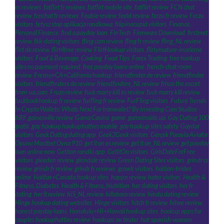
es reviews
,
fatflirt fr reviews
,
fatflirt mobile site
,
fatflirt review
,
FCN chat
review
,
fcnchat fr reviews
,
Feabie review
,
feeld review
,
ferzu fr review
,
Ferzu
visitors
,
fetysz stop aplikacja randkowa
,
filipinocupid visitors
,
Finance,
Personal Finance
,
find a payday loan
,
FinTech
,
Firmware Download
,
firstmet
review
,
fkk-dating visitors
,
fling com review
,
fling fr review
,
fling_NL review
,
flirt de review
,
flirt4free review
,
FlirtHookup visitors
,
flirtymature-inceleme
visitors
,
Food & Beverage, Cooking
,
Food Tips
,
Forex Trading
,
free hookup
sites no payment required
,
free payday loans online
,
french-chat-room
review
,
Fresno+CA+California hookup
,
friendfinder de review
,
friendfinder
visitors
,
friendfinderx de review
,
friendfinderx_NL review
,
frisco the escort
,
from-ua.com
,
Fruzo review
,
fuck marry kill es review
,
fuck marry kill review
,
fuckbookhookup fr review
,
furfling fr review
,
FurFling visitors
,
Future Trends
In Crypto Wallets: Whats Next For Ironwallet? By Investing Com Studios -
689
,
gainesville review
,
Gama Casino
,
game
,
gameinside.ua
,
Gay Dating 100
gratis
,
gay hookup hookuphotties mobile
,
gay hookup sites safety
,
Gaydar
visitors
,
Geek Dating dating app
,
Geek2Geek visitors
,
Gerçek Parayla Aviator
Oyunu Mostbet Oyna 910
,
get it on es review
,
get it on_NL review
,
get payday
loan online now
,
Getiton randki app
,
GetItOn visitors
,
GirlsDateForFree
visitors
,
gleeden review
,
glendale review
,
Green Dating Sites visitors
,
grindr cs
review
,
grindr fr review
,
grindr fr reviews
,
growlr visitors
,
haitian-brides
online
,
Halifax+Canada hookup sites
,
happn review
,
hater visitors
,
Health &
Fitness, Diabetes
,
Health & Fitness, Nutrition
,
her dating visitors
,
her fr
dating
,
her it review
,
hi5_NL review
,
hillsboro review
,
hindu dating review
,
Hinge hookup dating websites
,
Hinge visitors
,
hitch fr review
,
hitwe review
,
honest payday loans
,
Honolulu+HI+Hawaii hookup sites
,
hookup apps for
couples hookuphotties review
,
hookups on tinder
,
hot-spanish-women