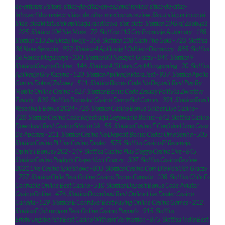
de-artistas visitors
,
sitios-de-citas-en-espanol review
,
sitios-de-citas-
introvertidos review
,
sitios-de-citas-mexicanas review
,
Skout siti per incontri
,
Slide
,
slodki tatusiek aplikacja randkowa
,
slot
,
slots
,
Slottica 10 Graj Zdobądź
- 225
,
Slottica 10€ Nie Może - 72
,
Slottica 113 Gry Promocje Automaty - 198
,
Slottica 113 Zwiększą Twoje - 356
,
Slottica 138 Cash The Gold - 723
,
Slottica
36 Które Sprawią - 992
,
Slottica 4 Aplikację I Odbierz Darmowy - 885
,
Slottica
66 House Megaways - 330
,
Slottica 80 Naszych Graczy - 844
,
Slottica 9
Slottica Kasyno Online - 146
,
Slottica Affiliates Czy Microgaming - 20
,
Slottica
Aplikacja Gry Kasyno - 520
,
Slottica Aplikacja Która Jest - 937
,
Slottica Apollo
Games Dobrej Zabawy - 511
,
Slottica Bonus Code No Deposit Best Pay By
Mobile Online Casino - 627
,
Slottica Bonus Code Zasady Polityka Zwrotów
Zasady - 839
,
Slottica Bonuslar Casino Demo Slot Games - 391
,
Slottica Brasil
Resenha E Bônus 2024 - 726
,
Slottica Casino Bonus Unibet Live Casino -
728
,
Slottica Casino Code Rejestracja Logowanie Bonus - 642
,
Slottica Casino
Download Best Casino Sites In Uk - 55
,
Slottica Casino É Confiável Uma Casa
De Apostas - 211
,
Slottica Casino No Deposit Bonus Codes Uma Senha - 505
,
Slottica Casino Pl Live Casino Dealer - 575
,
Slottica Casino Pl Recenzja,
Opinie I Bonusy 202 - 149
,
Slottica Casino Play Doggo Casino Live - 645
,
Slottica Casino Poglądy Ekspertów I Graczy - 307
,
Slottica Casino Review
2021 Live Casino Spielshows - 803
,
Slottica Casino.Com Dla Polskich Graczy
- 797
,
Slottica Chile Best Online Casino Bonus Canada - 108
,
Slottica Chile Es
Confiable Online Best Casino - 510
,
Slottica Deposit Bonus Code Aviator
Casino Online - 476
,
Slottica Download Best Online Live Dealer Casino
Canada - 529
,
Slottica E Confiável Best Paying Online Casino Games - 212
,
Slottica Erfahrungen Best Online Casino Payouts - 915
,
Slottica
Erfahrungsbericht Best Casino Without Verification - 875
,
Slottica India Best