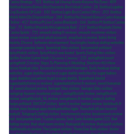
Casino Strategy - 701
,
Slottica Jak Usunąć Konto Kasyno Na Żywo - 809
,
Slottica Kasyno Bonus Bez Depozytu Best Ideal Casino - 26
,
Slottica Legalne
Graj Buckets Of Gold - 100
,
Slottica Login Best Casino Offers - 203
,
Slottica
Mobil Além De Disponibilizar - 284
,
Slottica No Deposit Bonus Codes Kasyna
Online - 417
,
Slottica Pl Live Casino Blackjack - 166
,
Slottica Pl Slottica Casino
App - 71
,
Slottica Wyplata Wyciągnięcie Ręki - 217
,
Slottica Wyplaty Demo
Casino Spiele - 731
,
smooch dating fr reviews
,
smooch-inceleme visitors
,
smore review
,
snapchat adult accounts
,
snapfuck es review
,
Sober living
,
Society, Divorce
,
Software development
,
Soulsingles hookup dating websites
,
sovereign payday loans
,
Spanking Sites visitors
,
Spicymatch prihlasit
,
SpicyMatch visitors
,
SpicyMatch was kostet
,
Sports Dating Sites visitors
,
Spribe Aviator Game Hack Сделать Ставку - 135
,
springfield escort
,
springfield-2 review
,
Steps To Planning A Wedding
,
Stockton+NJ+New
Jersey hookup sites
,
Successful Interracial Marriages
,
Sudy hookup dating
websites
,
sugar daddies usa best sugar daddy websites for sugar babies
,
sugar daddies usa where to get a sugar daddy
,
Sugarbook hledat
,
sugardaddyforme es reviews
,
sugardaddyforme fr reviews
,
sweet bonanza
TR
,
sweet discreet review
,
Swinger Sites visitors
,
Swinger Sites visitors
,
swinging-heaven-inceleme visitors
,
swinglifestyle review
,
swinglifestyle
review
,
swinglifestyle_NL review
,
swingtowns fr review
,
swipe fr dating
,
Swipe prihlasit
,
SWOOP visitors
,
taimi it review
,
tantan review
,
tastebuds fr
review
,
teen hookup apps hookuphotties login
,
Teenchat siti per incontri
gratuiti
,
Telegraph Dating visitors
,
tendermeets review
,
tendermeets review
,
test
,
text payday loan
,
Təyyarə oyunu 1win 1win Aviator game 521
,
thai
dating review
,
thai-chat-room review
,
thaicupid de review
,
thaicupid visitors
,
thaifriendly es review
,
The League visitors
,
Three Day Rule visitors
,
tinder