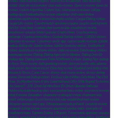
reviews
,
citas budistas mejores
,
citas en tus 40 consejos
,
citas-budistas
visitors
,
citas-de-nicho review
,
citas-indio reviews
,
clover cs review
,
clover de
reviews
,
Codere Argentina
,
Codere Italy
,
colarspace es reviews
,
college
hookup apps hookuphotties review
,
colombian-chat-room review
,
colombiancupid review
,
connection singles visitors
,
Cougar Dating visitors
,
Cougar Life visitors
,
Countrymatch opiniones espana
,
couples seeking men
sites list
,
crazy time
,
croatian-chat-room review
,
crossdresser review
,
crossdresser-arkadas Siteleri populer
,
Crypto News
,
Cryptocurrency
exchange
,
Cryptocurrency News
,
Cuckold Dating visitors
,
CUDDLI visitors
,
cybermen es reviews
,
Cybermen randki app
,
czarne randki recenzja
,
dabble
hookup dating site
,
dabble review
,
dabble-inceleme visitors
,
DaddyHunt
visitors
,
daddyhunt-inceleme visitors
,
date me review
,
Datehookup visitors
,
datemyage review
,
Dating
,
Dating Agencies In Ukraine
,
Dating Over 60
hookup app
,
Dating Someone From A Different Culture
,
Dating Tips
,
dating-
in-ihren-30ern review
,
datingranking visitors
,
datovani podle veku zdarma
,
davie escort
,
des-moines escort
,
Dine App review
,
Disabled best dating sites
,
Disease & Illness, Colon Cancer
,
disney-chat-rooms review
,
disney-dating
review
,
Divorced Dating visitors
,
Do Guys Like It When Girls Make The First
Move
,
Do Mostbet Have A Very Great National Offer With Regard To Aintree
This Season? - 278
,
Driver for Windows 10
,
Driver Updater Software
,
Dubbo+Australia hookup sites
,
easy payday loans online
,
easysex es reviews
,
echat it review
,
Education
,
eharmony vs okcupid review
,
eharmony was
kostet
,
erfahrungen
,
Escort Service click now
,
established men review
,
ethiopian-women want app
,
Ethiopianpersonals prihlasit
,
eurodate review
,
european dating review
,
everyone approved payday loans
,
examples of
installment loans
,
Farmers Dating 100 gratis
,
Farmersonly opiniones espana
,
Fashion, Jewelry
,
fast payday cash loans
,
fast payday loans online
,
fastflirting