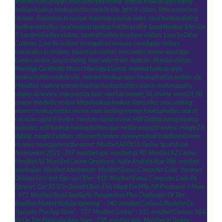
lesbian hookup apps hookuphotties review
,
lesbian hookup apps safety
,
lesbian hookup hookuphotties mobile site
,
lgbt-it visitors
,
little armenia es
reviews
,
livejasmin es review
,
loanshop payday loans
,
local hookup dating
hookup websites
,
local hookup hookuphotties profile
,
Local Hookup Sites top
5
,
Localmilfselfies visitors
,
localmilfselfies-inceleme visitors
,
Love In Other
Cultures
,
Love Ru visitors
,
loveagain es reviews
,
LoveAgain visitors
,
loveaholics es reviews
,
lovestruck visitors
,
loveswans-review want app
,
Lumen review
,
luxy fr dating
,
mail order bride
,
maksim
,
Mamba visitors
,
Marriage Certificate Versus Marriage License
,
married hookup apps
hookuphotties mobile site
,
married hookup apps hookuphotties mobile site
,
Masalbet
,
mature women hookup hookuphotties search
,
maturequality
singles de review
,
max payday loan
,
meet an inmate_NL review
,
meet24_NL
review
,
meetville review
,
Megahookup hookup dates sites
,
men seeking
women hookuphotties review
,
men seeking women hookuphotties search
,
mexican cupid fr review
,
mexican cupid review
,
Milf Dating dating hookup
websites
,
milf hookup hookuphotties app
,
militarycupid fr review
,
mingle2 fr
dating
,
mingle2 visitors
,
mixxxer fr review
,
moneymutual installment loans
reviews
,
montgomery the escort
,
Mostbet All Of Us Online Sportsbook
Assessment 2021 - 787
,
mostbet apk
,
mostbet az 90
,
Mostbet AZ Casino
,
MostBet AZ Most Bet Casino Qeydiyyat, Yukle Android App 986
,
mostbet
azerbaijan
,
Mostbet Azerbaycan
,
Mostbet Bonus Computer Code 'thenews'
Unlocks First-bet Sign-up Offer - 418
,
Mostbet Bonus Computer Code Pa
Ebnews: Get $150 In Benefit Bets This Week For Mlb, Nfl Preseason + More
- 471
,
Mostbet Brazil Spotlight: Perspectives Plus Challenges Of The
Brazilian Market Noticias Igaming" - 740
,
‎mostbet Casino & Roulette On
Typically The App Store" - 737
,
Mostbet Casino" - 132
,
‎mostbet Casinos: Nj &
Pa On The Particular App Store - 238
,
mostbet giriş
,
Mostbet in Turkey
,