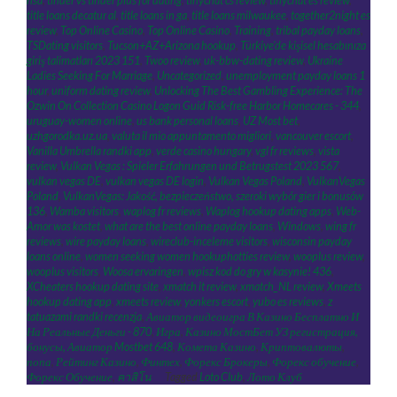
nsa
,
tinder vs tinder plus for dating
,
tinychat cs review
,
tinychat es review
,
title loans decatur al
,
title loans in ga
,
title loans milwaukee
,
together2night es
review
,
Top Online Casino
,
Top Online Casino
,
Training
,
tribal payday loans
,
TSDating visitors
,
Tucson+AZ+Arizona hookup
,
Türkiye'de kişisel hesabınıza
giriş talimatları 2023 151
,
Twoo review
,
uk-bbw-dating review
,
Ukraine
Ladies Seeking For Marriage
,
Uncategorized
,
unemployment payday loans 1
hour
,
uniform dating review
,
Unlocking The Best Gambling Experience: The
Ozwin On Collection Casino Logon Guid Risk-free Harbor Homecares - 344
,
uruguay-women online
,
us bank personal loans
,
UZ Most bet
,
uzhgorodka.uz.ua
,
valuta il mio appuntamento migliori
,
vancouver escort
,
Vanilla Umbrella randki app
,
verde casino hungary
,
vgl fr reviews
,
vista
review
,
Vulkan Vegas ️: Spieler Erfahrungen und Betrugstest 2023 567
,
vulkan vegas DE
,
vulkan vegas DE login
,
Vulkan Vegas Poland
,
VulkanVegas
Poland
,
VulkanVegas: Jakość, bezpieczeństwo, szeroki wybór gier i bonusów
136
,
Wamba visitors
,
waplog fr reviews
,
Waplog hookup dating apps
,
Web-
Amor was kostet
,
what are the best online payday loans
,
Windows
,
wing fr
reviews
,
wire payday loans
,
wireclub-inceleme visitors
,
wisconsin payday
loans online
,
women seeking women hookuphotties review
,
wooplus review
,
wooplus visitors
,
Woosa ervaringen
,
wpisz kod do gry w kasynie! 436
,
XCheaters hookup dating site
,
xmatch it review
,
xmatch_NL review
,
Xmeets
hookup dating app
,
xmeets review
,
yonkers escort
,
yubo es reviews
,
z
tatuazami randki recenzja
,
Авиатор видеоигра В Казино Бесплатно И
На Реальные Деньги - 870
,
Игра
,
Казино МостБет УЗ регистрация,
бонусы, Авиатор Mostbet 648
,
Комета Казино
,
Криптовалюты
,
попа
,
Рейтинг Казино
,
Финтех
,
Форекс Брокеры
,
Форекс обучение
,
Форекс Обучение
,
คาสิโน
Tagged
Loto Club
,
Лото Клуб