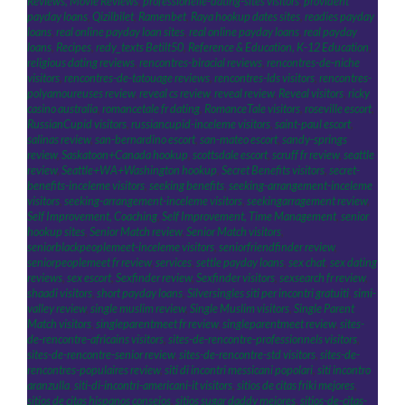
Reviews, Movie Reviews
,
professionelle-dating-sites visitors
,
provident
payday loans
,
Qizilbilet
,
Ramenbet
,
Raya hookup dates sites
,
readies payday
loans
,
real online payday loan sites
,
real online payday loans
,
real payday
loans
,
Recipes
,
redy_texts Betilt50
,
Reference & Education, K-12 Education
,
religious dating reviews
,
rencontres-biracial reviews
,
rencontres-de-niche
visitors
,
rencontres-de-tatouage reviews
,
rencontres-lds visitors
,
rencontres-
polyamoureuses review
,
reveal cs review
,
reveal review
,
Reveal visitors
,
ricky
casino australia
,
romancetale fr dating
,
RomanceTale visitors
,
roseville escort
,
RussianCupid visitors
,
russiancupid-inceleme visitors
,
saint-paul escort
,
salinas review
,
san-bernardino escort
,
san-mateo escort
,
sandy-springs
review
,
Saskatoon+Canada hookup
,
scottsdale escort
,
scruff fr review
,
seattle
review
,
Seattle+WA+Washington hookup
,
Secret Benefits visitors
,
secret-
benefits-inceleme visitors
,
seeking benefits
,
seeking-arrangement-inceleme
visitors
,
seeking-arrangement-inceleme visitors
,
seekingarragement review
,
Self Improvement, Coaching
,
Self Improvement, Time Management
,
senior
hookup sites
,
Senior Match review
,
Senior Match visitors
,
seniorblackpeoplemeet-inceleme visitors
,
seniorfriendfinder review
,
seniorpeoplemeet fr review
,
services
,
settle payday loans
,
sex chat
,
sex dating
reviews
,
sex escort
,
Sexfinder review
,
Sexfinder visitors
,
sexsearch fr review
,
shaadi visitors
,
short payday loans
,
Silversingles siti per incontri gratuiti
,
simi-
valley review
,
single muslim review
,
Single Muslim visitors
,
Single Parent
Match visitors
,
singleparentmeet fr review
,
singleparentmeet review
,
sites-
de-rencontre-africains visitors
,
sites-de-rencontre-professionnels visitors
,
sites-de-rencontre-senior review
,
sites-de-rencontre-std visitors
,
sites-de-
rencontres-populaires review
,
siti di incontri messicani popolari
,
siti incontro
aranzulla
,
siti-di-incontri-americani-it visitors
,
sitios de citas friki mejores
,
sitios de citas hispanos consejos
,
sitios sugar daddy mejores
,
sitios-de-citas-