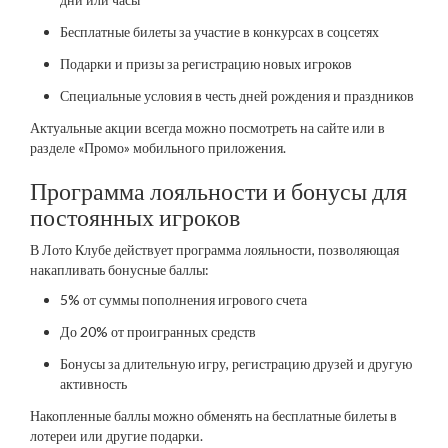
Бесплатные билеты за участие в конкурсах в соцсетях
Подарки и призы за регистрацию новых игроков
Специальные условия в честь дней рождения и праздников
Актуальные акции всегда можно посмотреть на сайте или в
разделе «Промо» мобильного приложения.
Программа лояльности и бонусы для
постоянных игроков
В Лото Клубе действует программа лояльности, позволяющая
накапливать бонусные баллы:
5% от суммы пополнения игрового счета
До 20% от проигранных средств
Бонусы за длительную игру, регистрацию друзей и другую
активность
Накопленные баллы можно обменять на бесплатные билеты в
лотереи или другие подарки.