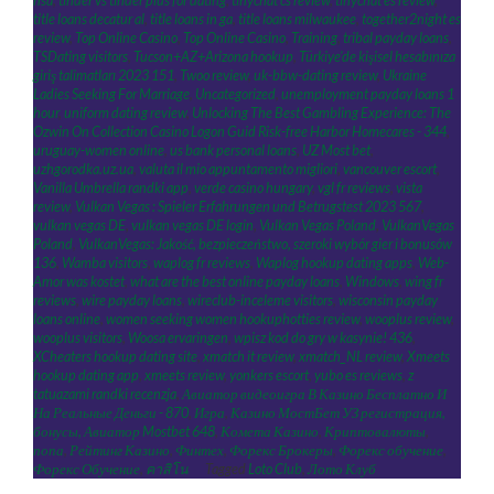
nsa
,
tinder vs tinder plus for dating
,
tinychat cs review
,
tinychat es review
,
title loans decatur al
,
title loans in ga
,
title loans milwaukee
,
together2night es
review
,
Top Online Casino
,
Top Online Casino
,
Training
,
tribal payday loans
,
TSDating visitors
,
Tucson+AZ+Arizona hookup
,
Türkiye'de kişisel hesabınıza
giriş talimatları 2023 151
,
Twoo review
,
uk-bbw-dating review
,
Ukraine
Ladies Seeking For Marriage
,
Uncategorized
,
unemployment payday loans 1
hour
,
uniform dating review
,
Unlocking The Best Gambling Experience: The
Ozwin On Collection Casino Logon Guid Risk-free Harbor Homecares - 344
,
uruguay-women online
,
us bank personal loans
,
UZ Most bet
,
uzhgorodka.uz.ua
,
valuta il mio appuntamento migliori
,
vancouver escort
,
Vanilla Umbrella randki app
,
verde casino hungary
,
vgl fr reviews
,
vista
review
,
Vulkan Vegas ️: Spieler Erfahrungen und Betrugstest 2023 567
,
vulkan vegas DE
,
vulkan vegas DE login
,
Vulkan Vegas Poland
,
VulkanVegas
Poland
,
VulkanVegas: Jakość, bezpieczeństwo, szeroki wybór gier i bonusów
136
,
Wamba visitors
,
waplog fr reviews
,
Waplog hookup dating apps
,
Web-
Amor was kostet
,
what are the best online payday loans
,
Windows
,
wing fr
reviews
,
wire payday loans
,
wireclub-inceleme visitors
,
wisconsin payday
loans online
,
women seeking women hookuphotties review
,
wooplus review
,
wooplus visitors
,
Woosa ervaringen
,
wpisz kod do gry w kasynie! 436
,
XCheaters hookup dating site
,
xmatch it review
,
xmatch_NL review
,
Xmeets
hookup dating app
,
xmeets review
,
yonkers escort
,
yubo es reviews
,
z
tatuazami randki recenzja
,
Авиатор видеоигра В Казино Бесплатно И
На Реальные Деньги - 870
,
Игра
,
Казино МостБет УЗ регистрация,
бонусы, Авиатор Mostbet 648
,
Комета Казино
,
Криптовалюты
,
попа
,
Рейтинг Казино
,
Финтех
,
Форекс Брокеры
,
Форекс обучение
,
Форекс Обучение
,
คาสิโน
Tagged
Loto Club
,
Лото Клуб