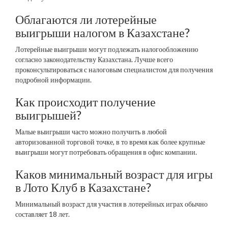
Облагаются ли лотерейные
выигрыши налогом в Казахстане?
Лотерейные выигрыши могут подлежать налогообложению
согласно законодательству Казахстана. Лучше всего
проконсультироваться с налоговым специалистом для получения
подробной информации.
Как происходит получение
выигрышей?
Малые выигрыши часто можно получить в любой
авторизованной торговой точке, в то время как более крупные
выигрыши могут потребовать обращения в офис компании.
Каков минимальный возраст для игры
в Лото Клуб в Казахстане?
Минимальный возраст для участия в лотерейных играх обычно
составляет 18 лет.