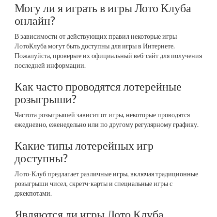
Могу ли я играть в игры Лото Клуба
онлайн?
В зависимости от действующих правил некоторые игры
ЛотоКлуба могут быть доступны для игры в Интернете.
Пожалуйста, проверьте их официальный веб-сайт для получения
последней информации.
Как часто проводятся лотерейные
розыгрыши?
Частота розыгрышей зависит от игры, некоторые проводятся
ежедневно, еженедельно или по другому регулярному графику.
Какие типы лотерейных игр
доступны?
Лото-Клуб предлагает различные игры, включая традиционные
розыгрыши чисел, скретч-карты и специальные игры с
джекпотами.
Являются ли игры Лото Клуба