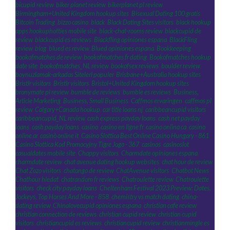
bicupid review
,
biker planet review
,
bikerplanet pl review
,
Birmingham+United Kingdom hookup sites
,
Bisexual Dating 100 gratis
,
Bitcoin Trading
,
bizzo casino
,
black
,
Black Dating Sites visitors
,
black hookup
apps hookuphotties mobile site
,
black-chat-rooms review
,
blackcupid de
review
,
blackcupid es reviews
,
Blackfling opiniones espana
,
BlackFling
review
,
blog
,
blued es review
,
Blued opiniones espana
,
Bookkeeping
,
bookofmatches de review
,
bookofmatches fr dating
,
Bookofmatches hookup
date site
,
bookofmatches_NL review
,
bookofsex reviews
,
boulder review
,
boynuzlamak-arkadas Siteleri populer
,
Brisbane+Australia hookup sites
,
Bristlr visitors
,
Bristlr visitors
,
Bristol+United Kingdom hookup sites
,
bronymate pl review
,
bumble de reviews
,
bumble es reviews
,
Business,
Article Marketing
,
Business, Small Business
,
Caffmos ervaringen
,
caffmos pl
review
,
Calgary+Canada hookup
,
car title loans nj
,
caribbeancupid visitors
,
caribbeancupid_NL review
,
cash express payday loans
,
cash net payday
loans
,
cash payday loans
,
casino
,
casino en ligne fr
,
casino onlina ca
,
casino
online ar
,
casinò online it
,
Casino Slottica Best Online Casino Hungary - 861
,
Casino Slottica Kod Promocyjny Tigre Jogo - 367
,
casinos
,
casinoslot
,
casualdates mobile site
,
Chappy visitors
,
Charmdate opiniones espana
,
charmdate review
,
chat avenue dating hookup websites
,
chat hour de review
,
Chat Zozo visitors
,
chatango de review
,
ChatAvenue visitors
,
Chatbot News
,
Chathour hledat
,
chatrandom fr reviews
,
Chatroulette review
,
Chatroulette
visitors
,
check city payday loans
,
Cheltenham Festival 2023 Preview: Dates,
Jockeys, Top Horses And More - 858
,
chemistry vs match dating
,
china-
dating review
,
Chinalovecupid opiniones espana
,
christian cafe review
,
christian connection de reviews
,
christian cupid review
,
christian cupid
visitors
,
christiancupid es reviews
,
christiancupid review
,
christianmingle es