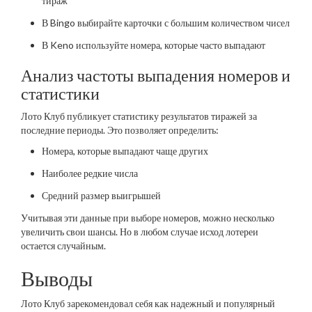
тираж
В Bingo выбирайте карточки с большим количеством чисел
В Keno используйте номера, которые часто выпадают
Анализ частоты выпадения номеров и
статистики
Лото Клуб публикует статистику результатов тиражей за
последние периоды. Это позволяет определить:
Номера, которые выпадают чаще других
Наиболее редкие числа
Средний размер выигрышей
Учитывая эти данные при выборе номеров, можно несколько
увеличить свои шансы. Но в любом случае исход лотереи
остается случайным.
Выводы
Лото Клуб зарекомендовал себя как надежный и популярный