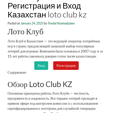
Регистрация и Вход
Казахстан loto club kz
Posted on
January 24, 2025
by
Tendai Nyamadzawo
Лото Клуб
Лото Клуб в Казахстане — это ведущий оператор лотерейных
игр в стране, предлагающий широкий выбор популярных
лотерей для игроков. Компания была основана в 2007 году и за
15 лет работы завоевала доверие сотен тысяч казахстанцев.
Вход
Регистрация
Содержание
Обзор Loto Club KZ
Основные принципы работы Лото Клуба — честность,
прозрачность и надежность. Все тиражи лотерей проходят в
прямом эфире под контролем комиссии и с использованием
сертифицированного лототрона для случайной генерации