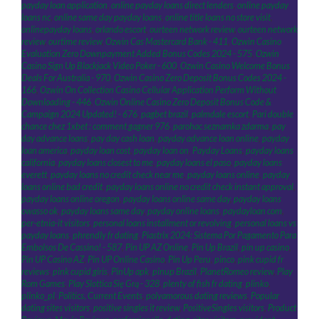
payday loan application
,
online payday loans direct lenders
,
online payday
loans nc
,
online same day payday loans
,
online title loans no store visit
,
onlinepayday loans
,
orlando escort
,
ourteen network review
,
ourteen network
review
,
ourtime review
,
Ozwin Cas Mastercard Bank - 411
,
Ozwin Casino
Evaluation Zero Downpayment Added Bonus Codes 2024 - 575
,
Ozwin
Casino Sign Up Blackjack Video Poker - 600
,
Ozwin Casino Welcome Bonus
Deals For Australia - 970
,
Ozwin Casino Zero Deposit Bonus Codes 2024 -
166
,
Ozwin On Collection Casino Cellular Application Perform Without
Downloading - 446
,
Ozwin Online Casino Zero Deposit Bonus Code &
Campaign 2024 Updated! - 676
,
pagbet brazil
,
palmdale escort
,
Pari double
chance chez 1xbet : comment gagner 976
,
parohac seznamka zdarma
,
pay
day advance loans
,
pay day cash loan
,
payday advance loan online
,
payday
loan america
,
payday loan cost
,
payday loan on
,
Payday Loans
,
payday loans
california
,
payday loans closest to me
,
payday loans el paso
,
payday loans
everett
,
payday loans no credit check near me
,
payday loans online
,
payday
loans online bad credit
,
payday loans online no credit check instant approval
,
payday loans online oregon
,
payday loans online same day
,
payday loans
owasso ok
,
payday loans same day
,
payday online loans
,
paydayloan com
,
per-etnia-it visitors
,
personal loans installment or revolving
,
personal loans vs
payday loans
,
phrendly fr dating
,
Piastrix 2024: Sistema Por Pagamento Para
Embolsos De Cassino! - 587
,
Pin UP AZ Online
,
Pin Up Brazil
,
pin up casino
,
Pin UP Casino AZ
,
Pin UP Online Casino
,
Pin Up Peru
,
pinco
,
pink cupid fr
reviews
,
pink cupid giris
,
PinUp apk
,
pinup Brazil
,
PlanetRomeo review
,
Play
Rom Games
,
Play Slottica Się Grą - 328
,
plenty of fish fr dating
,
plinko
,
plinko_pl
,
Politics, Current Events
,
polyamorous dating reviews
,
Popular
dating sites visitors
,
positive singles it review
,
PositiveSingles visitors
,
Product