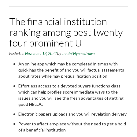
The financial institution
ranking among best twenty-
four prominent U
Posted on
November 13, 2022
by
Tendai Nyamadzawo
An online app which may be completed in times with
quick has the benefit of and you will factual statements
about rates while may prequalification position
Effortless access to a devoted buyers functions class
which can help profiles score immediate ways to the
issues and you will see the fresh advantages of getting
good HELOC
Electronic papers uploads and you will revelation delivery
Power to affect anyplace without the need to get a hold
of a beneficial institution