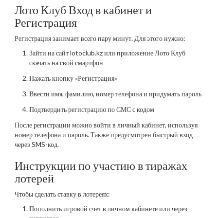
Лото Клуб Вход в кабинет и
Регистрация
Регистрация занимает всего пару минут. Для этого нужно:
Зайти на сайт lotoclub.kz или приложение Лото Клуб
скачать на свой смартфон
Нажать кнопку «Регистрация»
Ввести имя, фамилию, номер телефона и придумать пароль
Подтвердить регистрацию по СМС с кодом
После регистрации можно войти в личный кабинет, используя
номер телефона и пароль. Также предусмотрен быстрый вход
через SMS-код.
Инструкции по участию в тиражах
лотерей
Чтобы сделать ставку в лотереях:
Пополнить игровой счет в личном кабинете или через