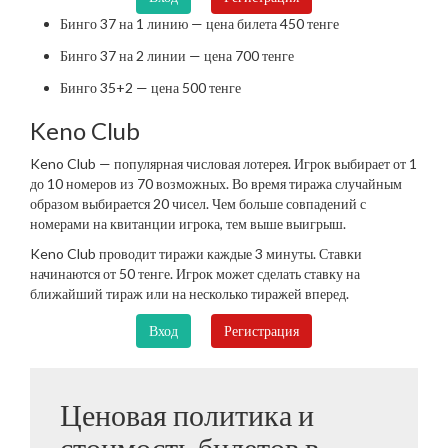
Бинго 37 на 1 линию — цена билета 450 тенге
Бинго 37 на 2 линии — цена 700 тенге
Бинго 35+2 — цена 500 тенге
Keno Club
Keno Club — популярная числовая лотерея. Игрок выбирает от 1
до 10 номеров из 70 возможных. Во время тиража случайным
образом выбирается 20 чисел. Чем больше совпадений с
номерами на квитанции игрока, тем выше выигрыш.
Keno Club проводит тиражи каждые 3 минуты. Ставки
начинаются от 50 тенге. Игрок может сделать ставку на
ближайший тираж или на несколько тиражей вперед.
Вход
Регистрация
Ценовая политика и
стоимость билетов в