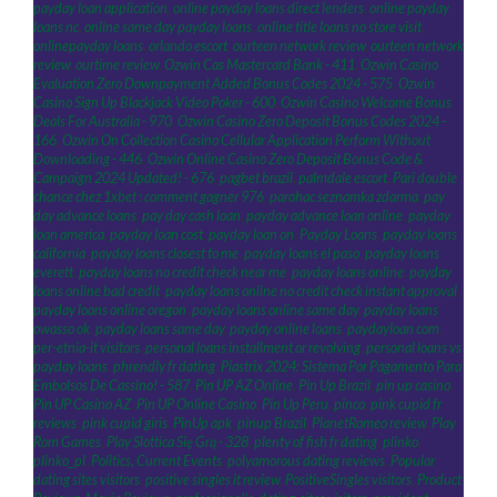
payday loan application
,
online payday loans direct lenders
,
online payday
loans nc
,
online same day payday loans
,
online title loans no store visit
,
onlinepayday loans
,
orlando escort
,
ourteen network review
,
ourteen network
review
,
ourtime review
,
Ozwin Cas Mastercard Bank - 411
,
Ozwin Casino
Evaluation Zero Downpayment Added Bonus Codes 2024 - 575
,
Ozwin
Casino Sign Up Blackjack Video Poker - 600
,
Ozwin Casino Welcome Bonus
Deals For Australia - 970
,
Ozwin Casino Zero Deposit Bonus Codes 2024 -
166
,
Ozwin On Collection Casino Cellular Application Perform Without
Downloading - 446
,
Ozwin Online Casino Zero Deposit Bonus Code &
Campaign 2024 Updated! - 676
,
pagbet brazil
,
palmdale escort
,
Pari double
chance chez 1xbet : comment gagner 976
,
parohac seznamka zdarma
,
pay
day advance loans
,
pay day cash loan
,
payday advance loan online
,
payday
loan america
,
payday loan cost
,
payday loan on
,
Payday Loans
,
payday loans
california
,
payday loans closest to me
,
payday loans el paso
,
payday loans
everett
,
payday loans no credit check near me
,
payday loans online
,
payday
loans online bad credit
,
payday loans online no credit check instant approval
,
payday loans online oregon
,
payday loans online same day
,
payday loans
owasso ok
,
payday loans same day
,
payday online loans
,
paydayloan com
,
per-etnia-it visitors
,
personal loans installment or revolving
,
personal loans vs
payday loans
,
phrendly fr dating
,
Piastrix 2024: Sistema Por Pagamento Para
Embolsos De Cassino! - 587
,
Pin UP AZ Online
,
Pin Up Brazil
,
pin up casino
,
Pin UP Casino AZ
,
Pin UP Online Casino
,
Pin Up Peru
,
pinco
,
pink cupid fr
reviews
,
pink cupid giris
,
PinUp apk
,
pinup Brazil
,
PlanetRomeo review
,
Play
Rom Games
,
Play Slottica Się Grą - 328
,
plenty of fish fr dating
,
plinko
,
plinko_pl
,
Politics, Current Events
,
polyamorous dating reviews
,
Popular
dating sites visitors
,
positive singles it review
,
PositiveSingles visitors
,
Product