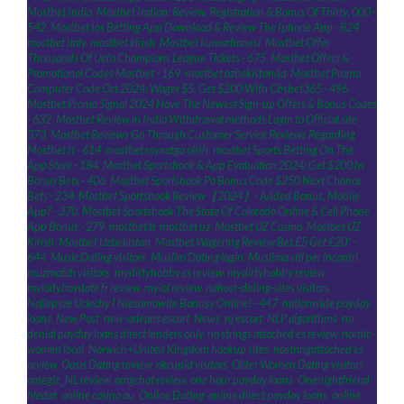
Mostbet India
,
Mostbet Indian: Review, Registration & Bonus Of Thirty, 000 -
542
,
Mostbet Ios Betting App Download & Review The Iphone App - 824
,
mostbet italy
,
mostbet kirish
,
Mostbet kumarhanesi
,
Mostbet Offer
Thousands Of Uefa Champions League Tickets - 675
,
Mostbet Offers &
Promotional Codes Mostbet - 169
,
mostbet ozbekistonda
,
Mostbet Promo
Computer Code Oct 2024: Wager $5, Get $200 With Cbsbet365 - 496
,
Mostbet Promo Signal 2024 Have The Newest Sign-up Offers & Bonus Codes
- 632
,
Mostbet Review in India Withdrawal methods Login to Official site
373
,
Mostbet Reviews Go Through Customer Service Reviews Regarding
Mostbet It - 614
,
mostbet royxatga olish
,
‎mostbet Sports Betting On The
App Store - 184
,
Mostbet Sportsbook & App Evaluation 2024: Get $200 In
Bonus Bets - 406
,
Mostbet Sportsbook Pa Bonus Code $250 Next Chance
Bets - 234
,
Mostbet Sportsbook Review【2024】- Added Bonus, Mobile
App? - 370
,
Mostbet Sportsbook The State Of Colorado Online & Cell Phone
App Bonus - 279
,
mostbet tr
,
mostbet uz
,
Mostbet UZ Casino
,
Mostbet UZ
Kirish
,
Mostbet Uzbekistan
,
Mostbet Wagering Review Bet £5 Get £20" -
644
,
Music Dating visitors
,
Muslim Dating login
,
Muslima siti per incontri
,
muzmatch visitors
,
mydirtyhobby cs review
,
mydirtyhobby review
,
myladyboydate fr review
,
mylol review
,
nahost-dating-sites visitors
,
Najlepsze Uciechy I Niesamowite Bonusy Online! - 447
,
nationwide payday
loans
,
New Post
,
new-orleans escort
,
News
,
nj escort
,
NLP algorithms
,
no
denial payday loans direct lenders only
,
no strings attached es review
,
nordic-
women local
,
Norwich+United Kingdom hookup sites
,
nostringattached es
review
,
Oasis Dating review
,
okcupid visitors
,
Older Women Dating visitors
,
omegle_NL review
,
omgchat review
,
one hour payday loans
,
Onenightfriend
hledat
,
online casino au
,
Online Dating
,
online direct payday loans
,
online