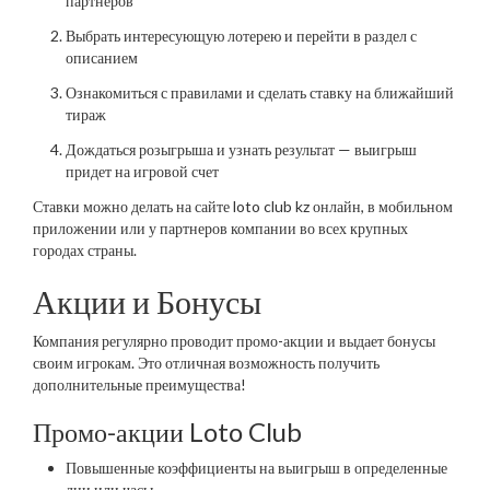
партнеров
Выбрать интересующую лотерею и перейти в раздел с
описанием
Ознакомиться с правилами и сделать ставку на ближайший
тираж
Дождаться розыгрыша и узнать результат — выигрыш
придет на игровой счет
Ставки можно делать на сайте loto club kz онлайн, в мобильном
приложении или у партнеров компании во всех крупных
городах страны.
Акции и Бонусы
Компания регулярно проводит промо-акции и выдает бонусы
своим игрокам. Это отличная возможность получить
дополнительные преимущества!
Промо-акции Loto Club
Повышенные коэффициенты на выигрыш в определенные
дни или часы