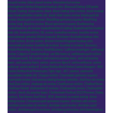
bicupid review
,
biker planet review
,
bikerplanet pl review
,
Birmingham+United Kingdom hookup sites
,
Bisexual Dating 100 gratis
,
Bitcoin Trading
,
bizzo casino
,
black
,
Black Dating Sites visitors
,
black hookup
apps hookuphotties mobile site
,
black-chat-rooms review
,
blackcupid de
review
,
blackcupid es reviews
,
Blackfling opiniones espana
,
BlackFling
review
,
blog
,
blued es review
,
Blued opiniones espana
,
Bookkeeping
,
bookofmatches de review
,
bookofmatches fr dating
,
Bookofmatches hookup
date site
,
bookofmatches_NL review
,
bookofsex reviews
,
boulder review
,
boynuzlamak-arkadas Siteleri populer
,
Brisbane+Australia hookup sites
,
Bristlr visitors
,
Bristlr visitors
,
Bristol+United Kingdom hookup sites
,
bronymate pl review
,
bumble de reviews
,
bumble es reviews
,
Business,
Article Marketing
,
Business, Small Business
,
Caffmos ervaringen
,
caffmos pl
review
,
Calgary+Canada hookup
,
car title loans nj
,
caribbeancupid visitors
,
caribbeancupid_NL review
,
cash express payday loans
,
cash net payday
loans
,
cash payday loans
,
casino
,
casino en ligne fr
,
casino onlina ca
,
casino
online ar
,
casinò online it
,
Casino Slottica Best Online Casino Hungary - 861
,
Casino Slottica Kod Promocyjny Tigre Jogo - 367
,
casinos
,
casinoslot
,
casualdates mobile site
,
Chappy visitors
,
Charmdate opiniones espana
,
charmdate review
,
chat avenue dating hookup websites
,
chat hour de review
,
Chat Zozo visitors
,
chatango de review
,
ChatAvenue visitors
,
Chatbot News
,
Chathour hledat
,
chatrandom fr reviews
,
Chatroulette review
,
Chatroulette
visitors
,
check city payday loans
,
Cheltenham Festival 2023 Preview: Dates,
Jockeys, Top Horses And More - 858
,
chemistry vs match dating
,
china-
dating review
,
Chinalovecupid opiniones espana
,
christian cafe review
,
christian connection de reviews
,
christian cupid review
,
christian cupid
visitors
,
christiancupid es reviews
,
christiancupid review
,
christianmingle es