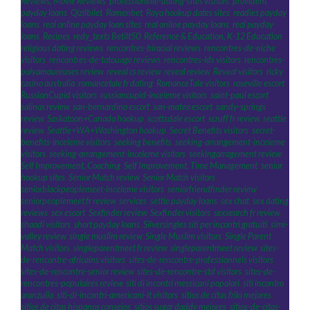
Reviews, Movie Reviews
,
professionelle-dating-sites visitors
,
provident
payday loans
,
Qizilbilet
,
Ramenbet
,
Raya hookup dates sites
,
readies payday
loans
,
real online payday loan sites
,
real online payday loans
,
real payday
loans
,
Recipes
,
redy_texts Betilt50
,
Reference & Education, K-12 Education
,
religious dating reviews
,
rencontres-biracial reviews
,
rencontres-de-niche
visitors
,
rencontres-de-tatouage reviews
,
rencontres-lds visitors
,
rencontres-
polyamoureuses review
,
reveal cs review
,
reveal review
,
Reveal visitors
,
ricky
casino australia
,
romancetale fr dating
,
RomanceTale visitors
,
roseville escort
,
RussianCupid visitors
,
russiancupid-inceleme visitors
,
saint-paul escort
,
salinas review
,
san-bernardino escort
,
san-mateo escort
,
sandy-springs
review
,
Saskatoon+Canada hookup
,
scottsdale escort
,
scruff fr review
,
seattle
review
,
Seattle+WA+Washington hookup
,
Secret Benefits visitors
,
secret-
benefits-inceleme visitors
,
seeking benefits
,
seeking-arrangement-inceleme
visitors
,
seeking-arrangement-inceleme visitors
,
seekingarragement review
,
Self Improvement, Coaching
,
Self Improvement, Time Management
,
senior
hookup sites
,
Senior Match review
,
Senior Match visitors
,
seniorblackpeoplemeet-inceleme visitors
,
seniorfriendfinder review
,
seniorpeoplemeet fr review
,
services
,
settle payday loans
,
sex chat
,
sex dating
reviews
,
sex escort
,
Sexfinder review
,
Sexfinder visitors
,
sexsearch fr review
,
shaadi visitors
,
short payday loans
,
Silversingles siti per incontri gratuiti
,
simi-
valley review
,
single muslim review
,
Single Muslim visitors
,
Single Parent
Match visitors
,
singleparentmeet fr review
,
singleparentmeet review
,
sites-
de-rencontre-africains visitors
,
sites-de-rencontre-professionnels visitors
,
sites-de-rencontre-senior review
,
sites-de-rencontre-std visitors
,
sites-de-
rencontres-populaires review
,
siti di incontri messicani popolari
,
siti incontro
aranzulla
,
siti-di-incontri-americani-it visitors
,
sitios de citas friki mejores
,
sitios de citas hispanos consejos
,
sitios sugar daddy mejores
,
sitios-de-citas-