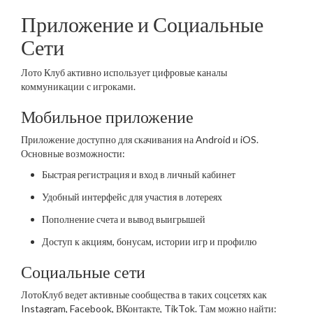
Приложение и Социальные
Сети
Лото Клуб активно использует цифровые каналы
коммуникации с игроками.
Мобильное приложение
Приложение доступно для скачивания на Android и iOS.
Основные возможности:
Быстрая регистрация и вход в личный кабинет
Удобный интерфейс для участия в лотереях
Пополнение счета и вывод выигрышей
Доступ к акциям, бонусам, истории игр и профилю
Социальные сети
ЛотоКлуб ведет активные сообщества в таких соцсетях как
Instagram, Facebook, ВКонтакте, TikTok. Там можно найти: