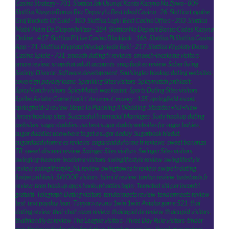
Casino Strategy - 701
,
Slottica Jak Usunąć Konto Kasyno Na Żywo - 809
,
Slottica Kasyno Bonus Bez Depozytu Best Ideal Casino - 26
,
Slottica Legalne
Graj Buckets Of Gold - 100
,
Slottica Login Best Casino Offers - 203
,
Slottica
Mobil Além De Disponibilizar - 284
,
Slottica No Deposit Bonus Codes Kasyna
Online - 417
,
Slottica Pl Live Casino Blackjack - 166
,
Slottica Pl Slottica Casino
App - 71
,
Slottica Wyplata Wyciągnięcie Ręki - 217
,
Slottica Wyplaty Demo
Casino Spiele - 731
,
smooch dating fr reviews
,
smooch-inceleme visitors
,
smore review
,
snapchat adult accounts
,
snapfuck es review
,
Sober living
,
Society, Divorce
,
Software development
,
Soulsingles hookup dating websites
,
sovereign payday loans
,
Spanking Sites visitors
,
Spicymatch prihlasit
,
SpicyMatch visitors
,
SpicyMatch was kostet
,
Sports Dating Sites visitors
,
Spribe Aviator Game Hack Сделать Ставку - 135
,
springfield escort
,
springfield-2 review
,
Steps To Planning A Wedding
,
Stockton+NJ+New
Jersey hookup sites
,
Successful Interracial Marriages
,
Sudy hookup dating
websites
,
sugar daddies usa best sugar daddy websites for sugar babies
,
sugar daddies usa where to get a sugar daddy
,
Sugarbook hledat
,
sugardaddyforme es reviews
,
sugardaddyforme fr reviews
,
sweet bonanza
TR
,
sweet discreet review
,
Swinger Sites visitors
,
Swinger Sites visitors
,
swinging-heaven-inceleme visitors
,
swinglifestyle review
,
swinglifestyle
review
,
swinglifestyle_NL review
,
swingtowns fr review
,
swipe fr dating
,
Swipe prihlasit
,
SWOOP visitors
,
taimi it review
,
tantan review
,
tastebuds fr
review
,
teen hookup apps hookuphotties login
,
Teenchat siti per incontri
gratuiti
,
Telegraph Dating visitors
,
tendermeets review
,
tendermeets review
,
test
,
text payday loan
,
Təyyarə oyunu 1win 1win Aviator game 521
,
thai
dating review
,
thai-chat-room review
,
thaicupid de review
,
thaicupid visitors
,
thaifriendly es review
,
The League visitors
,
Three Day Rule visitors
,
tinder