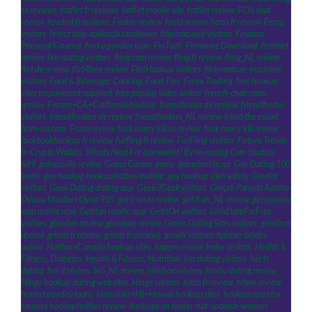
es reviews
,
fatflirt fr reviews
,
fatflirt mobile site
,
fatflirt review
,
FCN chat
review
,
fcnchat fr reviews
,
Feabie review
,
feeld review
,
ferzu fr review
,
Ferzu
visitors
,
fetysz stop aplikacja randkowa
,
filipinocupid visitors
,
Finance,
Personal Finance
,
find a payday loan
,
FinTech
,
Firmware Download
,
firstmet
review
,
fkk-dating visitors
,
fling com review
,
fling fr review
,
fling_NL review
,
flirt de review
,
flirt4free review
,
FlirtHookup visitors
,
flirtymature-inceleme
visitors
,
Food & Beverage, Cooking
,
Food Tips
,
Forex Trading
,
free hookup
sites no payment required
,
free payday loans online
,
french-chat-room
review
,
Fresno+CA+California hookup
,
friendfinder de review
,
friendfinder
visitors
,
friendfinderx de review
,
friendfinderx_NL review
,
frisco the escort
,
from-ua.com
,
Fruzo review
,
fuck marry kill es review
,
fuck marry kill review
,
fuckbookhookup fr review
,
furfling fr review
,
FurFling visitors
,
Future Trends
In Crypto Wallets: Whats Next For Ironwallet? By Investing Com Studios -
689
,
gainesville review
,
Gama Casino
,
game
,
gameinside.ua
,
Gay Dating 100
gratis
,
gay hookup hookuphotties mobile
,
gay hookup sites safety
,
Gaydar
visitors
,
Geek Dating dating app
,
Geek2Geek visitors
,
Gerçek Parayla Aviator
Oyunu Mostbet Oyna 910
,
get it on es review
,
get it on_NL review
,
get payday
loan online now
,
Getiton randki app
,
GetItOn visitors
,
GirlsDateForFree
visitors
,
gleeden review
,
glendale review
,
Green Dating Sites visitors
,
grindr cs
review
,
grindr fr review
,
grindr fr reviews
,
growlr visitors
,
haitian-brides
online
,
Halifax+Canada hookup sites
,
happn review
,
hater visitors
,
Health &
Fitness, Diabetes
,
Health & Fitness, Nutrition
,
her dating visitors
,
her fr
dating
,
her it review
,
hi5_NL review
,
hillsboro review
,
hindu dating review
,
Hinge hookup dating websites
,
Hinge visitors
,
hitch fr review
,
hitwe review
,
honest payday loans
,
Honolulu+HI+Hawaii hookup sites
,
hookup apps for
couples hookuphotties review
,
hookups on tinder
,
hot-spanish-women