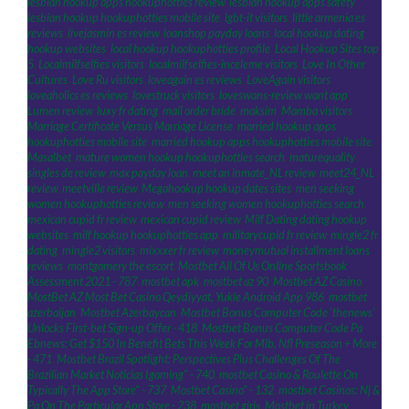
lesbian hookup apps hookuphotties review
,
lesbian hookup apps safety
,
lesbian hookup hookuphotties mobile site
,
lgbt-it visitors
,
little armenia es
reviews
,
livejasmin es review
,
loanshop payday loans
,
local hookup dating
hookup websites
,
local hookup hookuphotties profile
,
Local Hookup Sites top
5
,
Localmilfselfies visitors
,
localmilfselfies-inceleme visitors
,
Love In Other
Cultures
,
Love Ru visitors
,
loveagain es reviews
,
LoveAgain visitors
,
loveaholics es reviews
,
lovestruck visitors
,
loveswans-review want app
,
Lumen review
,
luxy fr dating
,
mail order bride
,
maksim
,
Mamba visitors
,
Marriage Certificate Versus Marriage License
,
married hookup apps
hookuphotties mobile site
,
married hookup apps hookuphotties mobile site
,
Masalbet
,
mature women hookup hookuphotties search
,
maturequality
singles de review
,
max payday loan
,
meet an inmate_NL review
,
meet24_NL
review
,
meetville review
,
Megahookup hookup dates sites
,
men seeking
women hookuphotties review
,
men seeking women hookuphotties search
,
mexican cupid fr review
,
mexican cupid review
,
Milf Dating dating hookup
websites
,
milf hookup hookuphotties app
,
militarycupid fr review
,
mingle2 fr
dating
,
mingle2 visitors
,
mixxxer fr review
,
moneymutual installment loans
reviews
,
montgomery the escort
,
Mostbet All Of Us Online Sportsbook
Assessment 2021 - 787
,
mostbet apk
,
mostbet az 90
,
Mostbet AZ Casino
,
MostBet AZ Most Bet Casino Qeydiyyat, Yukle Android App 986
,
mostbet
azerbaijan
,
Mostbet Azerbaycan
,
Mostbet Bonus Computer Code 'thenews'
Unlocks First-bet Sign-up Offer - 418
,
Mostbet Bonus Computer Code Pa
Ebnews: Get $150 In Benefit Bets This Week For Mlb, Nfl Preseason + More
- 471
,
Mostbet Brazil Spotlight: Perspectives Plus Challenges Of The
Brazilian Market Noticias Igaming" - 740
,
‎mostbet Casino & Roulette On
Typically The App Store" - 737
,
Mostbet Casino" - 132
,
‎mostbet Casinos: Nj &
Pa On The Particular App Store - 238
,
mostbet giriş
,
Mostbet in Turkey
,