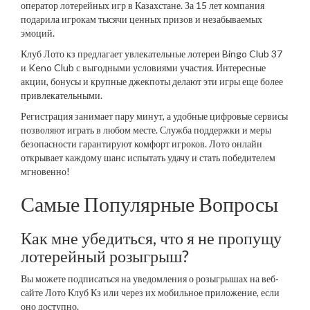
оператор лотерейных игр в Казахстане. За 15 лет компания
подарила игрокам тысячи ценных призов и незабываемых
эмоций.
Клуб Лото кз предлагает увлекательные лотереи Bingo Club 37
и Keno Club с выгодными условиями участия. Интересные
акции, бонусы и крупные джекпоты делают эти игры еще более
привлекательными.
Регистрация занимает пару минут, а удобные цифровые сервисы
позволяют играть в любом месте. Служба поддержки и меры
безопасности гарантируют комфорт игроков. Лото онлайн
открывает каждому шанс испытать удачу и стать победителем
мгновенно!
Самые Популярные Вопросы
Как мне убедиться, что я не пропущу
лотерейный розыгрыш?
Вы можете подписаться на уведомления о розыгрышах на веб-
сайте Лото Клуб Кз или через их мобильное приложение, если
оно доступно.