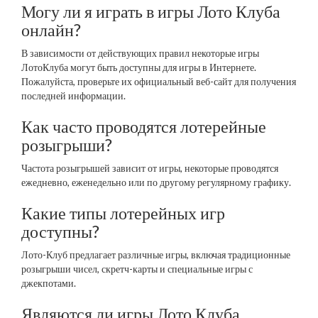
Могу ли я играть в игры Лото Клуба
онлайн?
В зависимости от действующих правил некоторые игры
ЛотоКлуба могут быть доступны для игры в Интернете.
Пожалуйста, проверьте их официальный веб-сайт для получения
последней информации.
Как часто проводятся лотерейные
розыгрыши?
Частота розыгрышей зависит от игры, некоторые проводятся
ежедневно, еженедельно или по другому регулярному графику.
Какие типы лотерейных игр
доступны?
Лото-Клуб предлагает различные игры, включая традиционные
розыгрыши чисел, скретч-карты и специальные игры с
джекпотами.
Являются ли игры Лото Клуба