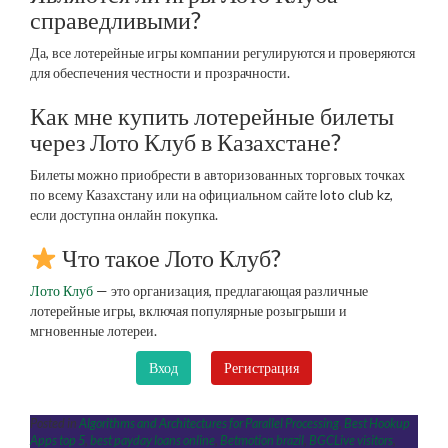
справедливыми?
Да, все лотерейные игры компании регулируются и проверяются
для обеспечения честности и прозрачности.
Как мне купить лотерейные билеты
через Лото Клуб в Казахстане?
Билеты можно приобрести в авторизованных торговых точках
по всему Казахстану или на официальном сайте loto club kz,
если доступна онлайн покупка.
Что такое Лото Клуб?
Лото Клуб
— это организация, предлагающая различные
лотерейные игры, включая популярные розыгрыши и
мгновенные лотереи.
Вход
Регистрация
Posted in
Algorithms and Architectures for Parallel Processing
,
Best Hookup
Apps top 5
,
best payday loans online
,
Betmotion brazil
,
BGCLive visitors
,