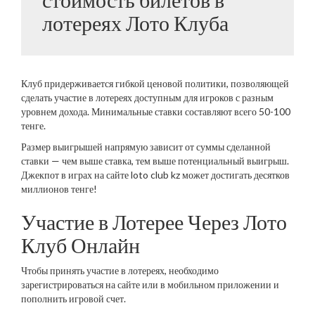
лотереях Лото Клуба
Клуб придерживается гибкой ценовой политики, позволяющей
сделать участие в лотереях доступным для игроков с разным
уровнем дохода. Минимальные ставки составляют всего 50-100
тенге.
Размер выигрышей напрямую зависит от суммы сделанной
ставки — чем выше ставка, тем выше потенциальный выигрыш.
Джекпот в играх на сайте loto club kz может достигать десятков
миллионов тенге!
Участие в Лотерее Через Лото
Клуб Онлайн
Чтобы принять участие в лотереях, необходимо
зарегистрироваться на сайте или в мобильном приложении и
пополнить игровой счет.