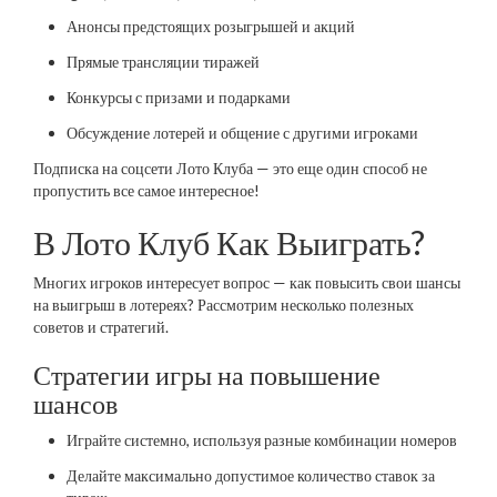
Анонсы предстоящих розыгрышей и акций
Прямые трансляции тиражей
Конкурсы с призами и подарками
Обсуждение лотерей и общение с другими игроками
Подписка на соцсети Лото Клуба — это еще один способ не
пропустить все самое интересное!
В Лото Клуб Как Выиграть?
Многих игроков интересует вопрос — как повысить свои шансы
на выигрыш в лотереях? Рассмотрим несколько полезных
советов и стратегий.
Стратегии игры на повышение
шансов
Играйте системно, используя разные комбинации номеров
Делайте максимально допустимое количество ставок за