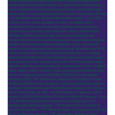
lesbian hookup apps hookuphotties review
,
lesbian hookup apps safety
,
lesbian hookup hookuphotties mobile site
,
lgbt-it visitors
,
little armenia es
reviews
,
livejasmin es review
,
loanshop payday loans
,
local hookup dating
hookup websites
,
local hookup hookuphotties profile
,
Local Hookup Sites top
5
,
Localmilfselfies visitors
,
localmilfselfies-inceleme visitors
,
Love In Other
Cultures
,
Love Ru visitors
,
loveagain es reviews
,
LoveAgain visitors
,
loveaholics es reviews
,
lovestruck visitors
,
loveswans-review want app
,
Lumen review
,
luxy fr dating
,
mail order bride
,
maksim
,
Mamba visitors
,
Marriage Certificate Versus Marriage License
,
married hookup apps
hookuphotties mobile site
,
married hookup apps hookuphotties mobile site
,
Masalbet
,
mature women hookup hookuphotties search
,
maturequality
singles de review
,
max payday loan
,
meet an inmate_NL review
,
meet24_NL
review
,
meetville review
,
Megahookup hookup dates sites
,
men seeking
women hookuphotties review
,
men seeking women hookuphotties search
,
mexican cupid fr review
,
mexican cupid review
,
Milf Dating dating hookup
websites
,
milf hookup hookuphotties app
,
militarycupid fr review
,
mingle2 fr
dating
,
mingle2 visitors
,
mixxxer fr review
,
moneymutual installment loans
reviews
,
montgomery the escort
,
Mostbet All Of Us Online Sportsbook
Assessment 2021 - 787
,
mostbet apk
,
mostbet az 90
,
Mostbet AZ Casino
,
MostBet AZ Most Bet Casino Qeydiyyat, Yukle Android App 986
,
mostbet
azerbaijan
,
Mostbet Azerbaycan
,
Mostbet Bonus Computer Code 'thenews'
Unlocks First-bet Sign-up Offer - 418
,
Mostbet Bonus Computer Code Pa
Ebnews: Get $150 In Benefit Bets This Week For Mlb, Nfl Preseason + More
- 471
,
Mostbet Brazil Spotlight: Perspectives Plus Challenges Of The
Brazilian Market Noticias Igaming" - 740
,
‎mostbet Casino & Roulette On
Typically The App Store" - 737
,
Mostbet Casino" - 132
,
‎mostbet Casinos: Nj &
Pa On The Particular App Store - 238
,
mostbet giriş
,
Mostbet in Turkey
,