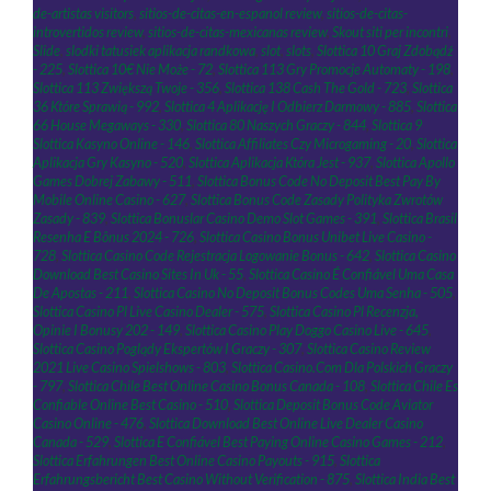
de-artistas visitors
,
sitios-de-citas-en-espanol review
,
sitios-de-citas-
introvertidos review
,
sitios-de-citas-mexicanas review
,
Skout siti per incontri
,
Slide
,
slodki tatusiek aplikacja randkowa
,
slot
,
slots
,
Slottica 10 Graj Zdobądź
- 225
,
Slottica 10€ Nie Może - 72
,
Slottica 113 Gry Promocje Automaty - 198
,
Slottica 113 Zwiększą Twoje - 356
,
Slottica 138 Cash The Gold - 723
,
Slottica
36 Które Sprawią - 992
,
Slottica 4 Aplikację I Odbierz Darmowy - 885
,
Slottica
66 House Megaways - 330
,
Slottica 80 Naszych Graczy - 844
,
Slottica 9
Slottica Kasyno Online - 146
,
Slottica Affiliates Czy Microgaming - 20
,
Slottica
Aplikacja Gry Kasyno - 520
,
Slottica Aplikacja Która Jest - 937
,
Slottica Apollo
Games Dobrej Zabawy - 511
,
Slottica Bonus Code No Deposit Best Pay By
Mobile Online Casino - 627
,
Slottica Bonus Code Zasady Polityka Zwrotów
Zasady - 839
,
Slottica Bonuslar Casino Demo Slot Games - 391
,
Slottica Brasil
Resenha E Bônus 2024 - 726
,
Slottica Casino Bonus Unibet Live Casino -
728
,
Slottica Casino Code Rejestracja Logowanie Bonus - 642
,
Slottica Casino
Download Best Casino Sites In Uk - 55
,
Slottica Casino É Confiável Uma Casa
De Apostas - 211
,
Slottica Casino No Deposit Bonus Codes Uma Senha - 505
,
Slottica Casino Pl Live Casino Dealer - 575
,
Slottica Casino Pl Recenzja,
Opinie I Bonusy 202 - 149
,
Slottica Casino Play Doggo Casino Live - 645
,
Slottica Casino Poglądy Ekspertów I Graczy - 307
,
Slottica Casino Review
2021 Live Casino Spielshows - 803
,
Slottica Casino.Com Dla Polskich Graczy
- 797
,
Slottica Chile Best Online Casino Bonus Canada - 108
,
Slottica Chile Es
Confiable Online Best Casino - 510
,
Slottica Deposit Bonus Code Aviator
Casino Online - 476
,
Slottica Download Best Online Live Dealer Casino
Canada - 529
,
Slottica E Confiável Best Paying Online Casino Games - 212
,
Slottica Erfahrungen Best Online Casino Payouts - 915
,
Slottica
Erfahrungsbericht Best Casino Without Verification - 875
,
Slottica India Best