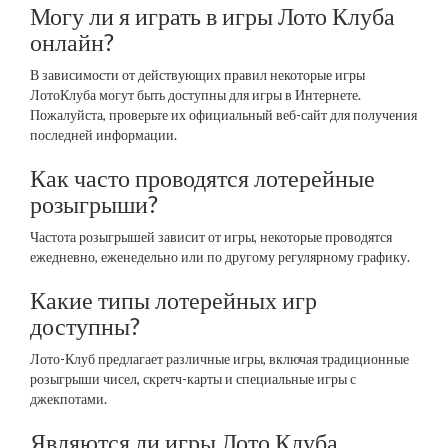
Могу ли я играть в игры Лото Клуба
онлайн?
В зависимости от действующих правил некоторые игры
ЛотоКлуба могут быть доступны для игры в Интернете.
Пожалуйста, проверьте их официальный веб-сайт для получения
последней информации.
Как часто проводятся лотерейные
розыгрыши?
Частота розыгрышей зависит от игры, некоторые проводятся
ежедневно, еженедельно или по другому регулярному графику.
Какие типы лотерейных игр
доступны?
Лото-Клуб предлагает различные игры, включая традиционные
розыгрыши чисел, скретч-карты и специальные игры с
джекпотами.
Являются ли игры Лото Клуба