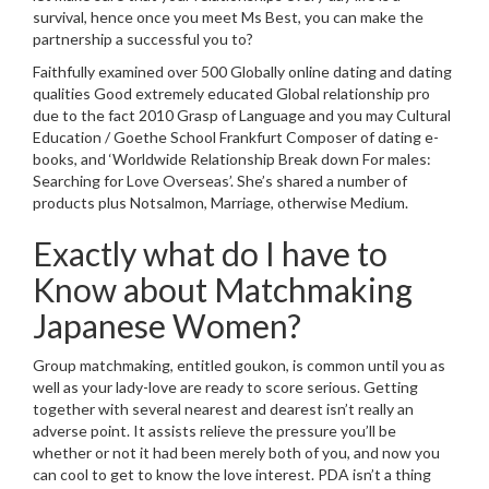
survival, hence once you meet Ms Best, you can make the
partnership a successful you to?
Faithfully examined over 500 Globally online dating and dating
qualities Good extremely educated Global relationship pro
due to the fact 2010 Grasp of Language and you may Cultural
Education / Goethe School Frankfurt Composer of dating e-
books, and ‘Worldwide Relationship Break down For males:
Searching for Love Overseas’. She’s shared a number of
products plus Notsalmon, Marriage, otherwise Medium.
Exactly what do I have to
Know about Matchmaking
Japanese Women?
Group matchmaking, entitled goukon, is common until you as
well as your lady-love are ready to score serious. Getting
together with several nearest and dearest isn’t really an
adverse point. It assists relieve the pressure you’ll be
whether or not it had been merely both of you, and now you
can cool to get to know the love interest. PDA isn’t a thing