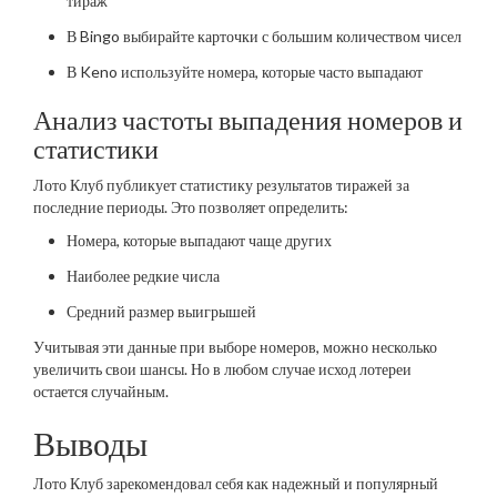
тираж
В Bingo выбирайте карточки с большим количеством чисел
В Keno используйте номера, которые часто выпадают
Анализ частоты выпадения номеров и
статистики
Лото Клуб публикует статистику результатов тиражей за
последние периоды. Это позволяет определить:
Номера, которые выпадают чаще других
Наиболее редкие числа
Средний размер выигрышей
Учитывая эти данные при выборе номеров, можно несколько
увеличить свои шансы. Но в любом случае исход лотереи
остается случайным.
Выводы
Лото Клуб зарекомендовал себя как надежный и популярный