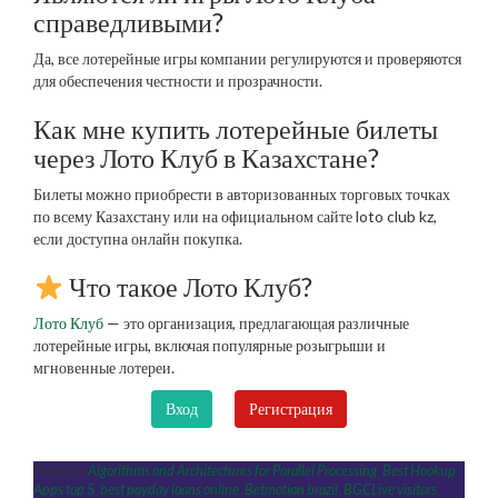
справедливыми?
Да, все лотерейные игры компании регулируются и проверяются
для обеспечения честности и прозрачности.
Как мне купить лотерейные билеты
через Лото Клуб в Казахстане?
Билеты можно приобрести в авторизованных торговых точках
по всему Казахстану или на официальном сайте loto club kz,
если доступна онлайн покупка.
Что такое Лото Клуб?
Лото Клуб
— это организация, предлагающая различные
лотерейные игры, включая популярные розыгрыши и
мгновенные лотереи.
Вход
Регистрация
Posted in
Algorithms and Architectures for Parallel Processing
,
Best Hookup
Apps top 5
,
best payday loans online
,
Betmotion brazil
,
BGCLive visitors
,