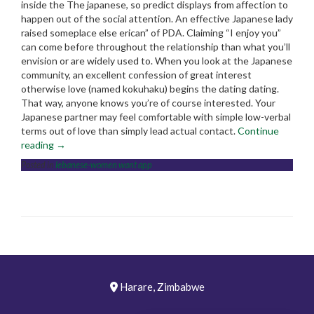
inside the The japanese, so predict displays from affection to
happen out of the social attention. An effective Japanese lady
raised someplace else erican” of PDA. Claiming “I enjoy you”
can come before throughout the relationship than what you’ll
envision or are widely used to. When you look at the Japanese
community, an excellent confession of great interest
otherwise love (named kokuhaku) begins the dating dating.
That way, anyone knows you’re of course interested. Your
Japanese partner may feel comfortable with simple low-verbal
terms out of love than simply lead actual contact.
Continue
“Matchmaking
reading
→
&
Posted in
lebanese-women want app
Meeting
Japanese
Women
–
The
japanese
Relationship
Publication”
Harare, Zimbabwe