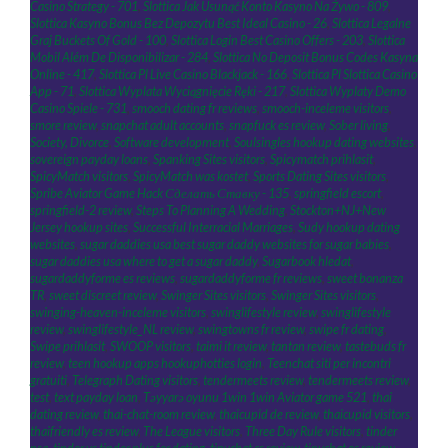
Casino Strategy - 701
,
Slottica Jak Usunąć Konto Kasyno Na Żywo - 809
,
Slottica Kasyno Bonus Bez Depozytu Best Ideal Casino - 26
,
Slottica Legalne
Graj Buckets Of Gold - 100
,
Slottica Login Best Casino Offers - 203
,
Slottica
Mobil Além De Disponibilizar - 284
,
Slottica No Deposit Bonus Codes Kasyna
Online - 417
,
Slottica Pl Live Casino Blackjack - 166
,
Slottica Pl Slottica Casino
App - 71
,
Slottica Wyplata Wyciągnięcie Ręki - 217
,
Slottica Wyplaty Demo
Casino Spiele - 731
,
smooch dating fr reviews
,
smooch-inceleme visitors
,
smore review
,
snapchat adult accounts
,
snapfuck es review
,
Sober living
,
Society, Divorce
,
Software development
,
Soulsingles hookup dating websites
,
sovereign payday loans
,
Spanking Sites visitors
,
Spicymatch prihlasit
,
SpicyMatch visitors
,
SpicyMatch was kostet
,
Sports Dating Sites visitors
,
Spribe Aviator Game Hack Сделать Ставку - 135
,
springfield escort
,
springfield-2 review
,
Steps To Planning A Wedding
,
Stockton+NJ+New
Jersey hookup sites
,
Successful Interracial Marriages
,
Sudy hookup dating
websites
,
sugar daddies usa best sugar daddy websites for sugar babies
,
sugar daddies usa where to get a sugar daddy
,
Sugarbook hledat
,
sugardaddyforme es reviews
,
sugardaddyforme fr reviews
,
sweet bonanza
TR
,
sweet discreet review
,
Swinger Sites visitors
,
Swinger Sites visitors
,
swinging-heaven-inceleme visitors
,
swinglifestyle review
,
swinglifestyle
review
,
swinglifestyle_NL review
,
swingtowns fr review
,
swipe fr dating
,
Swipe prihlasit
,
SWOOP visitors
,
taimi it review
,
tantan review
,
tastebuds fr
review
,
teen hookup apps hookuphotties login
,
Teenchat siti per incontri
gratuiti
,
Telegraph Dating visitors
,
tendermeets review
,
tendermeets review
,
test
,
text payday loan
,
Təyyarə oyunu 1win 1win Aviator game 521
,
thai
dating review
,
thai-chat-room review
,
thaicupid de review
,
thaicupid visitors
,
thaifriendly es review
,
The League visitors
,
Three Day Rule visitors
,
tinder