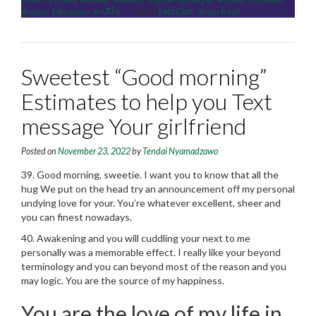
Форекс Обучение
,
คาสิโน
Tagged
Loto Club
,
Лото Клуб
Sweetest “Good morning”
Estimates to help you Text
message Your girlfriend
Posted on
November 23, 2022
by
Tendai Nyamadzawo
39. Good morning, sweetie. I want you to know that all the
hug We put on the head try an announcement off my personal
undying love for your. You’re whatever excellent, sheer and
you can finest nowadays.
40. Awakening and you will cuddling your next to me
personally was a memorable effect. I really like your beyond
terminology and you can beyond most of the reason and you
may logic. You are the source of my happiness.
You are the love of my life in