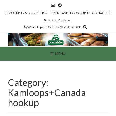
Skip
to
content
FOOD SUPPLY & DISTRIBUTION
FILMING AND PHOTOGRAPHY
CONTACT US
Harare, Zimbabwe
WhatsApp and Calls: +263 784 590 488
MENU
Category:
Kamloops+Canada
hookup