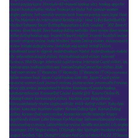
honest payday loans
,
Honolulu+HI+Hawaii hookup sites
,
hookup apps for
couples hookuphotties review
,
hookups on tinder
,
hot-spanish-women
singles website
,
hot-swedish-women local
,
how are payday loans legal
,
How
Do You Maintain An International Relationship?
,
How To Bet Basketball On
Mostbet Software Soccer Betting Regulations & Bets Grading" - 302
,
ilove es
reviews
,
Ilove hledat
,
Ilove hookup dating websites
,
ilove review
,
ilove review
,
Imlive dating hookup app
,
incontri filippini migliori
,
incontri-buddisti review
,
incontri-strapon review
,
India Mostbet
,
Indian Dating visitors
,
indiancupid fr
review
,
inmate dating review
,
InshAllah was kostet
,
Install Drivers
,
installment loans in virginia
,
Instanthookups hledat
,
instanthookups mobile
site
,
internationalcupid visitors
,
internationalcupid visitors
,
Internet
Business, Web Design
,
interracial cupid review
,
Interracial Cupid visitors
,
ios
hookup apps hookuphotties app
,
IranianSinglesConnection visitors
,
irish-
chat-room review
,
IT Vacancies
,
IT Vacancies
,
IT Vacancies
,
IT Образование
,
italian-women local
,
Japan Cupid hookup date site
,
Japan Cupid preise
,
japanese-women local
,
jaumo fr reviews
,
jaumo review
,
jeevansathi it review
,
jersey-city review
,
jpeoplemeet fr review
,
Kamloops+Canada hookup
,
karabasmedia.com
,
KaravanBet Casino
,
kasidie giris
,
Kasyno Online PL
,
Katalog Frauen
,
kenyancupid visitors
,
kievtime.com
,
king johnnie
,
kissrussianbeauty-review singles website
,
knick-dating visitors
,
Koko App
visitors
,
koko-app-inceleme visitors
,
Korean Dating login
,
Korean Dating
visitors
,
korean-chat-rooms review
,
koreanskie randki recenzja
,
krippa
,
largefriends visitors
,
Latin Woman For Marriage
,
latinamericancupid review
,
latinomeetup cs review
,
LatinoMeetup review
,
lavalife was kostet
,
Lds singles
ervaringen
,
LDS Singles visitors
,
LDSsingles tips
,
ldssingles-inceleme visitors
,
League Two Bets Tips: Outright Critique And Go-to Fabircs For 22-23 Season