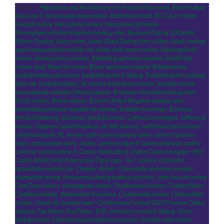
Posted in
Algorithms and Architectures for Parallel Processing
,
Best Hookup
Apps top 5
,
best payday loans online
,
Betmotion brazil
,
BGCLive visitors
,
bicupid review
,
biker planet review
,
bikerplanet pl review
,
Birmingham+United Kingdom hookup sites
,
Bisexual Dating 100 gratis
,
Bitcoin Trading
,
bizzo casino
,
black
,
Black Dating Sites visitors
,
black hookup
apps hookuphotties mobile site
,
black-chat-rooms review
,
blackcupid de
review
,
blackcupid es reviews
,
Blackfling opiniones espana
,
BlackFling
review
,
blog
,
blued es review
,
Blued opiniones espana
,
Bookkeeping
,
bookofmatches de review
,
bookofmatches fr dating
,
Bookofmatches hookup
date site
,
bookofmatches_NL review
,
bookofsex reviews
,
boulder review
,
boynuzlamak-arkadas Siteleri populer
,
Brisbane+Australia hookup sites
,
Bristlr visitors
,
Bristlr visitors
,
Bristol+United Kingdom hookup sites
,
bronymate pl review
,
bumble de reviews
,
bumble es reviews
,
Business,
Article Marketing
,
Business, Small Business
,
Caffmos ervaringen
,
caffmos pl
review
,
Calgary+Canada hookup
,
car title loans nj
,
caribbeancupid visitors
,
caribbeancupid_NL review
,
cash express payday loans
,
cash net payday
loans
,
cash payday loans
,
casino
,
casino en ligne fr
,
casino onlina ca
,
casino
online ar
,
casinò online it
,
Casino Slottica Best Online Casino Hungary - 861
,
Casino Slottica Kod Promocyjny Tigre Jogo - 367
,
casinos
,
casinoslot
,
casualdates mobile site
,
Chappy visitors
,
Charmdate opiniones espana
,
charmdate review
,
chat avenue dating hookup websites
,
chat hour de review
,
Chat Zozo visitors
,
chatango de review
,
ChatAvenue visitors
,
Chatbot News
,
Chathour hledat
,
chatrandom fr reviews
,
Chatroulette review
,
Chatroulette
visitors
,
check city payday loans
,
Cheltenham Festival 2023 Preview: Dates,
Jockeys, Top Horses And More - 858
,
chemistry vs match dating
,
china-
dating review
,
Chinalovecupid opiniones espana
,
christian cafe review
,