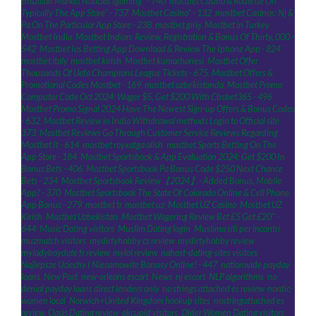
Brazilian Market Noticias Igaming" - 740
,
‎mostbet Casino & Roulette On
Typically The App Store" - 737
,
Mostbet Casino" - 132
,
‎mostbet Casinos: Nj &
Pa On The Particular App Store - 238
,
mostbet giriş
,
Mostbet in Turkey
,
Mostbet India
,
Mostbet Indian: Review, Registration & Bonus Of Thirty, 000 -
542
,
Mostbet Ios Betting App Download & Review The Iphone App - 824
,
mostbet italy
,
mostbet kirish
,
Mostbet kumarhanesi
,
Mostbet Offer
Thousands Of Uefa Champions League Tickets - 675
,
Mostbet Offers &
Promotional Codes Mostbet - 169
,
mostbet ozbekistonda
,
Mostbet Promo
Computer Code Oct 2024: Wager $5, Get $200 With Cbsbet365 - 496
,
Mostbet Promo Signal 2024 Have The Newest Sign-up Offers & Bonus Codes
- 632
,
Mostbet Review in India Withdrawal methods Login to Official site
373
,
Mostbet Reviews Go Through Customer Service Reviews Regarding
Mostbet It - 614
,
mostbet royxatga olish
,
‎mostbet Sports Betting On The
App Store - 184
,
Mostbet Sportsbook & App Evaluation 2024: Get $200 In
Bonus Bets - 406
,
Mostbet Sportsbook Pa Bonus Code $250 Next Chance
Bets - 234
,
Mostbet Sportsbook Review【2024】- Added Bonus, Mobile
App? - 370
,
Mostbet Sportsbook The State Of Colorado Online & Cell Phone
App Bonus - 279
,
mostbet tr
,
mostbet uz
,
Mostbet UZ Casino
,
Mostbet UZ
Kirish
,
Mostbet Uzbekistan
,
Mostbet Wagering Review Bet £5 Get £20" -
644
,
Music Dating visitors
,
Muslim Dating login
,
Muslima siti per incontri
,
muzmatch visitors
,
mydirtyhobby cs review
,
mydirtyhobby review
,
myladyboydate fr review
,
mylol review
,
nahost-dating-sites visitors
,
Najlepsze Uciechy I Niesamowite Bonusy Online! - 447
,
nationwide payday
loans
,
New Post
,
new-orleans escort
,
News
,
nj escort
,
NLP algorithms
,
no
denial payday loans direct lenders only
,
no strings attached es review
,
nordic-
women local
,
Norwich+United Kingdom hookup sites
,
nostringattached es
review
,
Oasis Dating review
,
okcupid visitors
,
Older Women Dating visitors
,