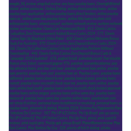
omegle_NL review
,
omgchat review
,
one hour payday loans
,
Onenightfriend
hledat
,
online casino au
,
Online Dating
,
online direct payday loans
,
online
payday loan application
,
online payday loans direct lenders
,
online payday
loans nc
,
online same day payday loans
,
online title loans no store visit
,
onlinepayday loans
,
orlando escort
,
ourteen network review
,
ourteen network
review
,
ourtime review
,
Ozwin Cas Mastercard Bank - 411
,
Ozwin Casino
Evaluation Zero Downpayment Added Bonus Codes 2024 - 575
,
Ozwin
Casino Sign Up Blackjack Video Poker - 600
,
Ozwin Casino Welcome Bonus
Deals For Australia - 970
,
Ozwin Casino Zero Deposit Bonus Codes 2024 -
166
,
Ozwin On Collection Casino Cellular Application Perform Without
Downloading - 446
,
Ozwin Online Casino Zero Deposit Bonus Code &
Campaign 2024 Updated! - 676
,
pagbet brazil
,
palmdale escort
,
Pari double
chance chez 1xbet : comment gagner 976
,
parohac seznamka zdarma
,
pay
day advance loans
,
pay day cash loan
,
payday advance loan online
,
payday
loan america
,
payday loan cost
,
payday loan on
,
Payday Loans
,
payday loans
california
,
payday loans closest to me
,
payday loans el paso
,
payday loans
everett
,
payday loans no credit check near me
,
payday loans online
,
payday
loans online bad credit
,
payday loans online no credit check instant approval
,
payday loans online oregon
,
payday loans online same day
,
payday loans
owasso ok
,
payday loans same day
,
payday online loans
,
paydayloan com
,
per-etnia-it visitors
,
personal loans installment or revolving
,
personal loans vs
payday loans
,
phrendly fr dating
,
Piastrix 2024: Sistema Por Pagamento Para
Embolsos De Cassino! - 587
,
Pin UP AZ Online
,
Pin Up Brazil
,
pin up casino
,
Pin UP Casino AZ
,
Pin UP Online Casino
,
Pin Up Peru
,
pinco
,
pink cupid fr
reviews
,
pink cupid giris
,
PinUp apk
,
pinup Brazil
,
PlanetRomeo review
,
Play
Rom Games
,
Play Slottica Się Grą - 328
,
plenty of fish fr dating
,
plinko
,