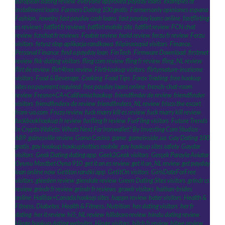
european dating review
,
everyone approved payday loans
,
examples of
installment loans
,
Farmers Dating 100 gratis
,
Farmersonly opiniones espana
,
Fashion, Jewelry
,
fast payday cash loans
,
fast payday loans online
,
fastflirting
es reviews
,
fatflirt fr reviews
,
fatflirt mobile site
,
fatflirt review
,
FCN chat
review
,
fcnchat fr reviews
,
Feabie review
,
feeld review
,
ferzu fr review
,
Ferzu
visitors
,
fetysz stop aplikacja randkowa
,
filipinocupid visitors
,
Finance,
Personal Finance
,
find a payday loan
,
FinTech
,
Firmware Download
,
firstmet
review
,
fkk-dating visitors
,
fling com review
,
fling fr review
,
fling_NL review
,
flirt de review
,
flirt4free review
,
FlirtHookup visitors
,
flirtymature-inceleme
visitors
,
Food & Beverage, Cooking
,
Food Tips
,
Forex Trading
,
free hookup
sites no payment required
,
free payday loans online
,
french-chat-room
review
,
Fresno+CA+California hookup
,
friendfinder de review
,
friendfinder
visitors
,
friendfinderx de review
,
friendfinderx_NL review
,
frisco the escort
,
from-ua.com
,
Fruzo review
,
fuck marry kill es review
,
fuck marry kill review
,
fuckbookhookup fr review
,
furfling fr review
,
FurFling visitors
,
Future Trends
In Crypto Wallets: Whats Next For Ironwallet? By Investing Com Studios -
689
,
gainesville review
,
Gama Casino
,
game
,
gameinside.ua
,
Gay Dating 100
gratis
,
gay hookup hookuphotties mobile
,
gay hookup sites safety
,
Gaydar
visitors
,
Geek Dating dating app
,
Geek2Geek visitors
,
Gerçek Parayla Aviator
Oyunu Mostbet Oyna 910
,
get it on es review
,
get it on_NL review
,
get payday
loan online now
,
Getiton randki app
,
GetItOn visitors
,
GirlsDateForFree
visitors
,
gleeden review
,
glendale review
,
Green Dating Sites visitors
,
grindr cs
review
,
grindr fr review
,
grindr fr reviews
,
growlr visitors
,
haitian-brides
online
,
Halifax+Canada hookup sites
,
happn review
,
hater visitors
,
Health &
Fitness, Diabetes
,
Health & Fitness, Nutrition
,
her dating visitors
,
her fr
dating
,
her it review
,
hi5_NL review
,
hillsboro review
,
hindu dating review
,
Hinge hookup dating websites
,
Hinge visitors
,
hitch fr review
,
hitwe review
,