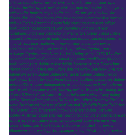
christian connection de reviews
,
christian cupid review
,
christian cupid
visitors
,
christiancupid es reviews
,
christiancupid review
,
christianmingle es
reviews
,
citas budistas mejores
,
citas en tus 40 consejos
,
citas-budistas
visitors
,
citas-de-nicho review
,
citas-indio reviews
,
clover cs review
,
clover de
reviews
,
Codere Argentina
,
Codere Italy
,
colarspace es reviews
,
college
hookup apps hookuphotties review
,
colombian-chat-room review
,
colombiancupid review
,
connection singles visitors
,
Cougar Dating visitors
,
Cougar Life visitors
,
Countrymatch opiniones espana
,
couples seeking men
sites list
,
crazy time
,
croatian-chat-room review
,
crossdresser review
,
crossdresser-arkadas Siteleri populer
,
Crypto News
,
Cryptocurrency
exchange
,
Cryptocurrency News
,
Cuckold Dating visitors
,
CUDDLI visitors
,
cybermen es reviews
,
Cybermen randki app
,
czarne randki recenzja
,
dabble
hookup dating site
,
dabble review
,
dabble-inceleme visitors
,
DaddyHunt
visitors
,
daddyhunt-inceleme visitors
,
date me review
,
Datehookup visitors
,
datemyage review
,
Dating
,
Dating Agencies In Ukraine
,
Dating Over 60
hookup app
,
Dating Someone From A Different Culture
,
Dating Tips
,
dating-
in-ihren-30ern review
,
datingranking visitors
,
datovani podle veku zdarma
,
davie escort
,
des-moines escort
,
Dine App review
,
Disabled best dating sites
,
Disease & Illness, Colon Cancer
,
disney-chat-rooms review
,
disney-dating
review
,
Divorced Dating visitors
,
Do Guys Like It When Girls Make The First
Move
,
Do Mostbet Have A Very Great National Offer With Regard To Aintree
This Season? - 278
,
Driver for Windows 10
,
Driver Updater Software
,
Dubbo+Australia hookup sites
,
easy payday loans online
,
easysex es reviews
,
echat it review
,
Education
,
eharmony vs okcupid review
,
eharmony was
kostet
,
erfahrungen
,
Escort Service click now
,
established men review
,
ethiopian-women want app
,
Ethiopianpersonals prihlasit
,
eurodate review
,