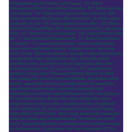
Slottica Erfahrungen Best Online Casino Payouts - 915
,
Slottica
Erfahrungsbericht Best Casino Without Verification - 875
,
Slottica India Best
Casino Strategy - 701
,
Slottica Jak Usunąć Konto Kasyno Na Żywo - 809
,
Slottica Kasyno Bonus Bez Depozytu Best Ideal Casino - 26
,
Slottica Legalne
Graj Buckets Of Gold - 100
,
Slottica Login Best Casino Offers - 203
,
Slottica
Mobil Além De Disponibilizar - 284
,
Slottica No Deposit Bonus Codes Kasyna
Online - 417
,
Slottica Pl Live Casino Blackjack - 166
,
Slottica Pl Slottica Casino
App - 71
,
Slottica Wyplata Wyciągnięcie Ręki - 217
,
Slottica Wyplaty Demo
Casino Spiele - 731
,
smooch dating fr reviews
,
smooch-inceleme visitors
,
smore review
,
snapchat adult accounts
,
snapfuck es review
,
Sober living
,
Society, Divorce
,
Software development
,
Soulsingles hookup dating websites
,
sovereign payday loans
,
Spanking Sites visitors
,
Spicymatch prihlasit
,
SpicyMatch visitors
,
SpicyMatch was kostet
,
Sports Dating Sites visitors
,
Spribe Aviator Game Hack Сделать Ставку - 135
,
springfield escort
,
springfield-2 review
,
Steps To Planning A Wedding
,
Stockton+NJ+New
Jersey hookup sites
,
Successful Interracial Marriages
,
Sudy hookup dating
websites
,
sugar daddies usa best sugar daddy websites for sugar babies
,
sugar daddies usa where to get a sugar daddy
,
Sugarbook hledat
,
sugardaddyforme es reviews
,
sugardaddyforme fr reviews
,
sweet bonanza
TR
,
sweet discreet review
,
Swinger Sites visitors
,
Swinger Sites visitors
,
swinging-heaven-inceleme visitors
,
swinglifestyle review
,
swinglifestyle
review
,
swinglifestyle_NL review
,
swingtowns fr review
,
swipe fr dating
,
Swipe prihlasit
,
SWOOP visitors
,
taimi it review
,
tantan review
,
tastebuds fr
review
,
teen hookup apps hookuphotties login
,
Teenchat siti per incontri
gratuiti
,
Telegraph Dating visitors
,
tendermeets review
,
tendermeets review
,
test
,
text payday loan
,
Təyyarə oyunu 1win 1win Aviator game 521
,
thai