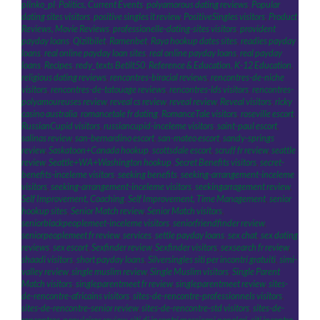
plinko_pl
,
Politics, Current Events
,
polyamorous dating reviews
,
Popular
dating sites visitors
,
positive singles it review
,
PositiveSingles visitors
,
Product
Reviews, Movie Reviews
,
professionelle-dating-sites visitors
,
provident
payday loans
,
Qizilbilet
,
Ramenbet
,
Raya hookup dates sites
,
readies payday
loans
,
real online payday loan sites
,
real online payday loans
,
real payday
loans
,
Recipes
,
redy_texts Betilt50
,
Reference & Education, K-12 Education
,
religious dating reviews
,
rencontres-biracial reviews
,
rencontres-de-niche
visitors
,
rencontres-de-tatouage reviews
,
rencontres-lds visitors
,
rencontres-
polyamoureuses review
,
reveal cs review
,
reveal review
,
Reveal visitors
,
ricky
casino australia
,
romancetale fr dating
,
RomanceTale visitors
,
roseville escort
,
RussianCupid visitors
,
russiancupid-inceleme visitors
,
saint-paul escort
,
salinas review
,
san-bernardino escort
,
san-mateo escort
,
sandy-springs
review
,
Saskatoon+Canada hookup
,
scottsdale escort
,
scruff fr review
,
seattle
review
,
Seattle+WA+Washington hookup
,
Secret Benefits visitors
,
secret-
benefits-inceleme visitors
,
seeking benefits
,
seeking-arrangement-inceleme
visitors
,
seeking-arrangement-inceleme visitors
,
seekingarragement review
,
Self Improvement, Coaching
,
Self Improvement, Time Management
,
senior
hookup sites
,
Senior Match review
,
Senior Match visitors
,
seniorblackpeoplemeet-inceleme visitors
,
seniorfriendfinder review
,
seniorpeoplemeet fr review
,
services
,
settle payday loans
,
sex chat
,
sex dating
reviews
,
sex escort
,
Sexfinder review
,
Sexfinder visitors
,
sexsearch fr review
,
shaadi visitors
,
short payday loans
,
Silversingles siti per incontri gratuiti
,
simi-
valley review
,
single muslim review
,
Single Muslim visitors
,
Single Parent
Match visitors
,
singleparentmeet fr review
,
singleparentmeet review
,
sites-
de-rencontre-africains visitors
,
sites-de-rencontre-professionnels visitors
,
sites-de-rencontre-senior review
,
sites-de-rencontre-std visitors
,
sites-de-