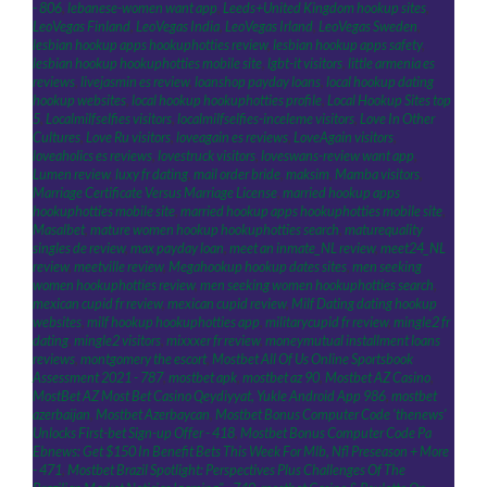
- 806
,
lebanese-women want app
,
Leeds+United Kingdom hookup sites
,
LeoVegas Finland
,
LeoVegas India
,
LeoVegas Irland
,
LeoVegas Sweden
,
lesbian hookup apps hookuphotties review
,
lesbian hookup apps safety
,
lesbian hookup hookuphotties mobile site
,
lgbt-it visitors
,
little armenia es
reviews
,
livejasmin es review
,
loanshop payday loans
,
local hookup dating
hookup websites
,
local hookup hookuphotties profile
,
Local Hookup Sites top
5
,
Localmilfselfies visitors
,
localmilfselfies-inceleme visitors
,
Love In Other
Cultures
,
Love Ru visitors
,
loveagain es reviews
,
LoveAgain visitors
,
loveaholics es reviews
,
lovestruck visitors
,
loveswans-review want app
,
Lumen review
,
luxy fr dating
,
mail order bride
,
maksim
,
Mamba visitors
,
Marriage Certificate Versus Marriage License
,
married hookup apps
hookuphotties mobile site
,
married hookup apps hookuphotties mobile site
,
Masalbet
,
mature women hookup hookuphotties search
,
maturequality
singles de review
,
max payday loan
,
meet an inmate_NL review
,
meet24_NL
review
,
meetville review
,
Megahookup hookup dates sites
,
men seeking
women hookuphotties review
,
men seeking women hookuphotties search
,
mexican cupid fr review
,
mexican cupid review
,
Milf Dating dating hookup
websites
,
milf hookup hookuphotties app
,
militarycupid fr review
,
mingle2 fr
dating
,
mingle2 visitors
,
mixxxer fr review
,
moneymutual installment loans
reviews
,
montgomery the escort
,
Mostbet All Of Us Online Sportsbook
Assessment 2021 - 787
,
mostbet apk
,
mostbet az 90
,
Mostbet AZ Casino
,
MostBet AZ Most Bet Casino Qeydiyyat, Yukle Android App 986
,
mostbet
azerbaijan
,
Mostbet Azerbaycan
,
Mostbet Bonus Computer Code 'thenews'
Unlocks First-bet Sign-up Offer - 418
,
Mostbet Bonus Computer Code Pa
Ebnews: Get $150 In Benefit Bets This Week For Mlb, Nfl Preseason + More
- 471
,
Mostbet Brazil Spotlight: Perspectives Plus Challenges Of The