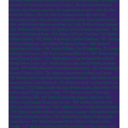
rencontres-populaires review
,
siti di incontri messicani popolari
,
siti incontro
aranzulla
,
siti-di-incontri-americani-it visitors
,
sitios de citas friki mejores
,
sitios de citas hispanos consejos
,
sitios sugar daddy mejores
,
sitios-de-citas-
de-artistas visitors
,
sitios-de-citas-en-espanol review
,
sitios-de-citas-
introvertidos review
,
sitios-de-citas-mexicanas review
,
Skout siti per incontri
,
Slide
,
slodki tatusiek aplikacja randkowa
,
slot
,
slots
,
Slottica 10 Graj Zdobądź
- 225
,
Slottica 10€ Nie Może - 72
,
Slottica 113 Gry Promocje Automaty - 198
,
Slottica 113 Zwiększą Twoje - 356
,
Slottica 138 Cash The Gold - 723
,
Slottica
36 Które Sprawią - 992
,
Slottica 4 Aplikację I Odbierz Darmowy - 885
,
Slottica
66 House Megaways - 330
,
Slottica 80 Naszych Graczy - 844
,
Slottica 9
Slottica Kasyno Online - 146
,
Slottica Affiliates Czy Microgaming - 20
,
Slottica
Aplikacja Gry Kasyno - 520
,
Slottica Aplikacja Która Jest - 937
,
Slottica Apollo
Games Dobrej Zabawy - 511
,
Slottica Bonus Code No Deposit Best Pay By
Mobile Online Casino - 627
,
Slottica Bonus Code Zasady Polityka Zwrotów
Zasady - 839
,
Slottica Bonuslar Casino Demo Slot Games - 391
,
Slottica Brasil
Resenha E Bônus 2024 - 726
,
Slottica Casino Bonus Unibet Live Casino -
728
,
Slottica Casino Code Rejestracja Logowanie Bonus - 642
,
Slottica Casino
Download Best Casino Sites In Uk - 55
,
Slottica Casino É Confiável Uma Casa
De Apostas - 211
,
Slottica Casino No Deposit Bonus Codes Uma Senha - 505
,
Slottica Casino Pl Live Casino Dealer - 575
,
Slottica Casino Pl Recenzja,
Opinie I Bonusy 202 - 149
,
Slottica Casino Play Doggo Casino Live - 645
,
Slottica Casino Poglądy Ekspertów I Graczy - 307
,
Slottica Casino Review
2021 Live Casino Spielshows - 803
,
Slottica Casino.Com Dla Polskich Graczy
- 797
,
Slottica Chile Best Online Casino Bonus Canada - 108
,
Slottica Chile Es
Confiable Online Best Casino - 510
,
Slottica Deposit Bonus Code Aviator
Casino Online - 476
,
Slottica Download Best Online Live Dealer Casino
Canada - 529
,
Slottica E Confiável Best Paying Online Casino Games - 212
,