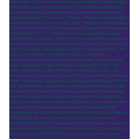
dating review
,
thai-chat-room review
,
thaicupid de review
,
thaicupid visitors
,
thaifriendly es review
,
The League visitors
,
Three Day Rule visitors
,
tinder
nsa
,
tinder vs tinder plus for dating
,
tinychat cs review
,
tinychat es review
,
title loans decatur al
,
title loans in ga
,
title loans milwaukee
,
together2night es
review
,
Top Online Casino
,
Top Online Casino
,
Training
,
tribal payday loans
,
TSDating visitors
,
Tucson+AZ+Arizona hookup
,
Türkiye'de kişisel hesabınıza
giriş talimatları 2023 151
,
Twoo review
,
uk-bbw-dating review
,
Ukraine
Ladies Seeking For Marriage
,
Uncategorized
,
unemployment payday loans 1
hour
,
uniform dating review
,
Unlocking The Best Gambling Experience: The
Ozwin On Collection Casino Logon Guid Risk-free Harbor Homecares - 344
,
uruguay-women online
,
us bank personal loans
,
UZ Most bet
,
uzhgorodka.uz.ua
,
valuta il mio appuntamento migliori
,
vancouver escort
,
Vanilla Umbrella randki app
,
verde casino hungary
,
vgl fr reviews
,
vista
review
,
Vulkan Vegas ️: Spieler Erfahrungen und Betrugstest 2023 567
,
vulkan vegas DE
,
vulkan vegas DE login
,
Vulkan Vegas Poland
,
VulkanVegas
Poland
,
VulkanVegas: Jakość, bezpieczeństwo, szeroki wybór gier i bonusów
136
,
Wamba visitors
,
waplog fr reviews
,
Waplog hookup dating apps
,
Web-
Amor was kostet
,
what are the best online payday loans
,
Windows
,
wing fr
reviews
,
wire payday loans
,
wireclub-inceleme visitors
,
wisconsin payday
loans online
,
women seeking women hookuphotties review
,
wooplus review
,
wooplus visitors
,
Woosa ervaringen
,
wpisz kod do gry w kasynie! 436
,
XCheaters hookup dating site
,
xmatch it review
,
xmatch_NL review
,
Xmeets
hookup dating app
,
xmeets review
,
yonkers escort
,
yubo es reviews
,
z
tatuazami randki recenzja
,
Авиатор видеоигра В Казино Бесплатно И
На Реальные Деньги - 870
,
Игра
,
Казино МостБет УЗ регистрация,
бонусы, Авиатор Mostbet 648
,
Комета Казино
,
Криптовалюты
,
попа
,
Рейтинг Казино
,
Финтех
,
Форекс Брокеры
,
Форекс обучение
,