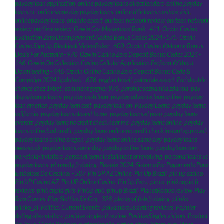
payday loan application
,
online payday loans direct lenders
,
online payday
loans nc
,
online same day payday loans
,
online title loans no store visit
,
onlinepayday loans
,
orlando escort
,
ourteen network review
,
ourteen network
review
,
ourtime review
,
Ozwin Cas Mastercard Bank - 411
,
Ozwin Casino
Evaluation Zero Downpayment Added Bonus Codes 2024 - 575
,
Ozwin
Casino Sign Up Blackjack Video Poker - 600
,
Ozwin Casino Welcome Bonus
Deals For Australia - 970
,
Ozwin Casino Zero Deposit Bonus Codes 2024 -
166
,
Ozwin On Collection Casino Cellular Application Perform Without
Downloading - 446
,
Ozwin Online Casino Zero Deposit Bonus Code &
Campaign 2024 Updated! - 676
,
pagbet brazil
,
palmdale escort
,
Pari double
chance chez 1xbet : comment gagner 976
,
parohac seznamka zdarma
,
pay
day advance loans
,
pay day cash loan
,
payday advance loan online
,
payday
loan america
,
payday loan cost
,
payday loan on
,
Payday Loans
,
payday loans
california
,
payday loans closest to me
,
payday loans el paso
,
payday loans
everett
,
payday loans no credit check near me
,
payday loans online
,
payday
loans online bad credit
,
payday loans online no credit check instant approval
,
payday loans online oregon
,
payday loans online same day
,
payday loans
owasso ok
,
payday loans same day
,
payday online loans
,
paydayloan com
,
per-etnia-it visitors
,
personal loans installment or revolving
,
personal loans vs
payday loans
,
phrendly fr dating
,
Piastrix 2024: Sistema Por Pagamento Para
Embolsos De Cassino! - 587
,
Pin UP AZ Online
,
Pin Up Brazil
,
pin up casino
,
Pin UP Casino AZ
,
Pin UP Online Casino
,
Pin Up Peru
,
pinco
,
pink cupid fr
reviews
,
pink cupid giris
,
PinUp apk
,
pinup Brazil
,
PlanetRomeo review
,
Play
Rom Games
,
Play Slottica Się Grą - 328
,
plenty of fish fr dating
,
plinko
,
plinko_pl
,
Politics, Current Events
,
polyamorous dating reviews
,
Popular
dating sites visitors
,
positive singles it review
,
PositiveSingles visitors
,
Product