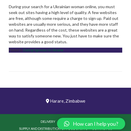
During your search for a Ukrainian woman online, you must
seek out sites having a high level of quality. A few websites
are free, although some require a charge to sign up. Paid out
websites are usually more serious, and they have more staff
on hand. Regardless of the cost, these websites are a great
way to satisfy someone new. You just have to make sure the
website provides a good status.
Posted in
Dating Agencies In Ukraine
Harare, Zimbabwe
DELIVERY
PICTURES
VIDEOS
How can I help you?
SUPPLY AND DISTRIBUTION OF FOOD STUFFS
CONTACT US