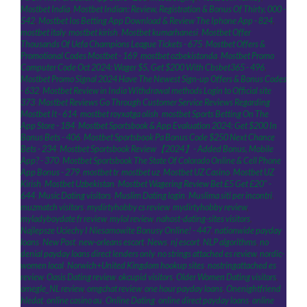
Mostbet India
,
Mostbet Indian: Review, Registration & Bonus Of Thirty, 000 -
542
,
Mostbet Ios Betting App Download & Review The Iphone App - 824
,
mostbet italy
,
mostbet kirish
,
Mostbet kumarhanesi
,
Mostbet Offer
Thousands Of Uefa Champions League Tickets - 675
,
Mostbet Offers &
Promotional Codes Mostbet - 169
,
mostbet ozbekistonda
,
Mostbet Promo
Computer Code Oct 2024: Wager $5, Get $200 With Cbsbet365 - 496
,
Mostbet Promo Signal 2024 Have The Newest Sign-up Offers & Bonus Codes
- 632
,
Mostbet Review in India Withdrawal methods Login to Official site
373
,
Mostbet Reviews Go Through Customer Service Reviews Regarding
Mostbet It - 614
,
mostbet royxatga olish
,
‎mostbet Sports Betting On The
App Store - 184
,
Mostbet Sportsbook & App Evaluation 2024: Get $200 In
Bonus Bets - 406
,
Mostbet Sportsbook Pa Bonus Code $250 Next Chance
Bets - 234
,
Mostbet Sportsbook Review【2024】- Added Bonus, Mobile
App? - 370
,
Mostbet Sportsbook The State Of Colorado Online & Cell Phone
App Bonus - 279
,
mostbet tr
,
mostbet uz
,
Mostbet UZ Casino
,
Mostbet UZ
Kirish
,
Mostbet Uzbekistan
,
Mostbet Wagering Review Bet £5 Get £20" -
644
,
Music Dating visitors
,
Muslim Dating login
,
Muslima siti per incontri
,
muzmatch visitors
,
mydirtyhobby cs review
,
mydirtyhobby review
,
myladyboydate fr review
,
mylol review
,
nahost-dating-sites visitors
,
Najlepsze Uciechy I Niesamowite Bonusy Online! - 447
,
nationwide payday
loans
,
New Post
,
new-orleans escort
,
News
,
nj escort
,
NLP algorithms
,
no
denial payday loans direct lenders only
,
no strings attached es review
,
nordic-
women local
,
Norwich+United Kingdom hookup sites
,
nostringattached es
review
,
Oasis Dating review
,
okcupid visitors
,
Older Women Dating visitors
,
omegle_NL review
,
omgchat review
,
one hour payday loans
,
Onenightfriend
hledat
,
online casino au
,
Online Dating
,
online direct payday loans
,
online