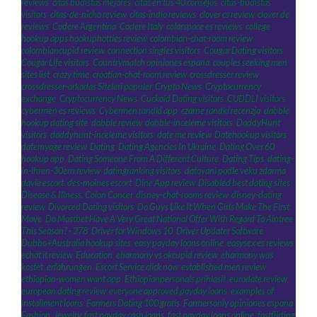
reviews
,
citas budistas mejores
,
citas en tus 40 consejos
,
citas-budistas
visitors
,
citas-de-nicho review
,
citas-indio reviews
,
clover cs review
,
clover de
reviews
,
Codere Argentina
,
Codere Italy
,
colarspace es reviews
,
college
hookup apps hookuphotties review
,
colombian-chat-room review
,
colombiancupid review
,
connection singles visitors
,
Cougar Dating visitors
,
Cougar Life visitors
,
Countrymatch opiniones espana
,
couples seeking men
sites list
,
crazy time
,
croatian-chat-room review
,
crossdresser review
,
crossdresser-arkadas Siteleri populer
,
Crypto News
,
Cryptocurrency
exchange
,
Cryptocurrency News
,
Cuckold Dating visitors
,
CUDDLI visitors
,
cybermen es reviews
,
Cybermen randki app
,
czarne randki recenzja
,
dabble
hookup dating site
,
dabble review
,
dabble-inceleme visitors
,
DaddyHunt
visitors
,
daddyhunt-inceleme visitors
,
date me review
,
Datehookup visitors
,
datemyage review
,
Dating
,
Dating Agencies In Ukraine
,
Dating Over 60
hookup app
,
Dating Someone From A Different Culture
,
Dating Tips
,
dating-
in-ihren-30ern review
,
datingranking visitors
,
datovani podle veku zdarma
,
davie escort
,
des-moines escort
,
Dine App review
,
Disabled best dating sites
,
Disease & Illness, Colon Cancer
,
disney-chat-rooms review
,
disney-dating
review
,
Divorced Dating visitors
,
Do Guys Like It When Girls Make The First
Move
,
Do Mostbet Have A Very Great National Offer With Regard To Aintree
This Season? - 278
,
Driver for Windows 10
,
Driver Updater Software
,
Dubbo+Australia hookup sites
,
easy payday loans online
,
easysex es reviews
,
echat it review
,
Education
,
eharmony vs okcupid review
,
eharmony was
kostet
,
erfahrungen
,
Escort Service click now
,
established men review
,
ethiopian-women want app
,
Ethiopianpersonals prihlasit
,
eurodate review
,
european dating review
,
everyone approved payday loans
,
examples of
installment loans
,
Farmers Dating 100 gratis
,
Farmersonly opiniones espana
,
Fashion, Jewelry
,
fast payday cash loans
,
fast payday loans online
,
fastflirting