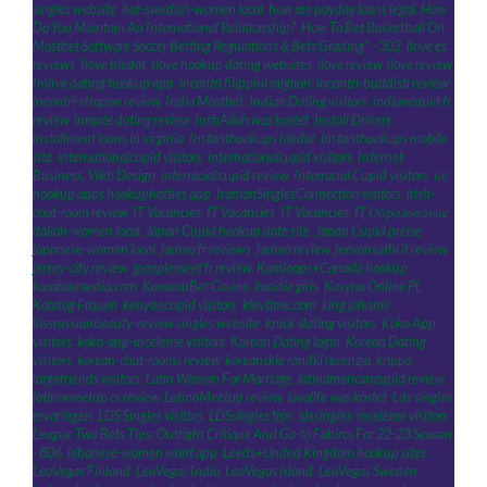
singles website
,
hot-swedish-women local
,
how are payday loans legal
,
How
Do You Maintain An International Relationship?
,
How To Bet Basketball On
Mostbet Software Soccer Betting Regulations & Bets Grading" - 302
,
ilove es
reviews
,
Ilove hledat
,
Ilove hookup dating websites
,
ilove review
,
ilove review
,
Imlive dating hookup app
,
incontri filippini migliori
,
incontri-buddisti review
,
incontri-strapon review
,
India Mostbet
,
Indian Dating visitors
,
indiancupid fr
review
,
inmate dating review
,
InshAllah was kostet
,
Install Drivers
,
installment loans in virginia
,
Instanthookups hledat
,
instanthookups mobile
site
,
internationalcupid visitors
,
internationalcupid visitors
,
Internet
Business, Web Design
,
interracial cupid review
,
Interracial Cupid visitors
,
ios
hookup apps hookuphotties app
,
IranianSinglesConnection visitors
,
irish-
chat-room review
,
IT Vacancies
,
IT Vacancies
,
IT Vacancies
,
IT Образование
,
italian-women local
,
Japan Cupid hookup date site
,
Japan Cupid preise
,
japanese-women local
,
jaumo fr reviews
,
jaumo review
,
jeevansathi it review
,
jersey-city review
,
jpeoplemeet fr review
,
Kamloops+Canada hookup
,
karabasmedia.com
,
KaravanBet Casino
,
kasidie giris
,
Kasyno Online PL
,
Katalog Frauen
,
kenyancupid visitors
,
kievtime.com
,
king johnnie
,
kissrussianbeauty-review singles website
,
knick-dating visitors
,
Koko App
visitors
,
koko-app-inceleme visitors
,
Korean Dating login
,
Korean Dating
visitors
,
korean-chat-rooms review
,
koreanskie randki recenzja
,
krippa
,
largefriends visitors
,
Latin Woman For Marriage
,
latinamericancupid review
,
latinomeetup cs review
,
LatinoMeetup review
,
lavalife was kostet
,
Lds singles
ervaringen
,
LDS Singles visitors
,
LDSsingles tips
,
ldssingles-inceleme visitors
,
League Two Bets Tips: Outright Critique And Go-to Fabircs For 22-23 Season
- 806
,
lebanese-women want app
,
Leeds+United Kingdom hookup sites
,
LeoVegas Finland
,
LeoVegas India
,
LeoVegas Irland
,
LeoVegas Sweden
,