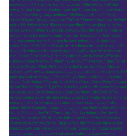
es reviews
,
fatflirt fr reviews
,
fatflirt mobile site
,
fatflirt review
,
FCN chat
review
,
fcnchat fr reviews
,
Feabie review
,
feeld review
,
ferzu fr review
,
Ferzu
visitors
,
fetysz stop aplikacja randkowa
,
filipinocupid visitors
,
Finance,
Personal Finance
,
find a payday loan
,
FinTech
,
Firmware Download
,
firstmet
review
,
fkk-dating visitors
,
fling com review
,
fling fr review
,
fling_NL review
,
flirt de review
,
flirt4free review
,
FlirtHookup visitors
,
flirtymature-inceleme
visitors
,
Food & Beverage, Cooking
,
Food Tips
,
Forex Trading
,
free hookup
sites no payment required
,
free payday loans online
,
french-chat-room
review
,
Fresno+CA+California hookup
,
friendfinder de review
,
friendfinder
visitors
,
friendfinderx de review
,
friendfinderx_NL review
,
frisco the escort
,
from-ua.com
,
Fruzo review
,
fuck marry kill es review
,
fuck marry kill review
,
fuckbookhookup fr review
,
furfling fr review
,
FurFling visitors
,
Future Trends
In Crypto Wallets: Whats Next For Ironwallet? By Investing Com Studios -
689
,
gainesville review
,
Gama Casino
,
game
,
gameinside.ua
,
Gay Dating 100
gratis
,
gay hookup hookuphotties mobile
,
gay hookup sites safety
,
Gaydar
visitors
,
Geek Dating dating app
,
Geek2Geek visitors
,
Gerçek Parayla Aviator
Oyunu Mostbet Oyna 910
,
get it on es review
,
get it on_NL review
,
get payday
loan online now
,
Getiton randki app
,
GetItOn visitors
,
GirlsDateForFree
visitors
,
gleeden review
,
glendale review
,
Green Dating Sites visitors
,
grindr cs
review
,
grindr fr review
,
grindr fr reviews
,
growlr visitors
,
haitian-brides
online
,
Halifax+Canada hookup sites
,
happn review
,
hater visitors
,
Health &
Fitness, Diabetes
,
Health & Fitness, Nutrition
,
her dating visitors
,
her fr
dating
,
her it review
,
hi5_NL review
,
hillsboro review
,
hindu dating review
,
Hinge hookup dating websites
,
Hinge visitors
,
hitch fr review
,
hitwe review
,
honest payday loans
,
Honolulu+HI+Hawaii hookup sites
,
hookup apps for
couples hookuphotties review
,
hookups on tinder
,
hot-spanish-women