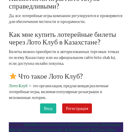
справедливыми?
Да, все лотерейные игры компании регулируются и проверяются
для обеспечения честности и прозрачности.
Как мне купить лотерейные билеты
через Лото Клуб в Казахстане?
Билеты можно приобрести в авторизованных торговых точках
по всему Казахстану или на официальном сайте loto club kz,
если доступна онлайн покупка.
Что такое Лото Клуб?
Лото Клуб
— это организация, предлагающая различные
лотерейные игры, включая популярные розыгрыши и
мгновенные лотереи.
Вход
Регистрация
Posted in
Algorithms and Architectures for Parallel Processing
,
Best Hookup
Apps top 5
,
best payday loans online
,
Betmotion brazil
,
BGCLive visitors
,