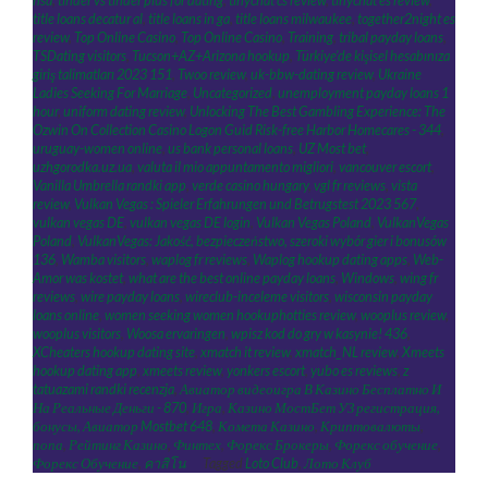
nsa
,
tinder vs tinder plus for dating
,
tinychat cs review
,
tinychat es review
,
title loans decatur al
,
title loans in ga
,
title loans milwaukee
,
together2night es
review
,
Top Online Casino
,
Top Online Casino
,
Training
,
tribal payday loans
,
TSDating visitors
,
Tucson+AZ+Arizona hookup
,
Türkiye'de kişisel hesabınıza
giriş talimatları 2023 151
,
Twoo review
,
uk-bbw-dating review
,
Ukraine
Ladies Seeking For Marriage
,
Uncategorized
,
unemployment payday loans 1
hour
,
uniform dating review
,
Unlocking The Best Gambling Experience: The
Ozwin On Collection Casino Logon Guid Risk-free Harbor Homecares - 344
,
uruguay-women online
,
us bank personal loans
,
UZ Most bet
,
uzhgorodka.uz.ua
,
valuta il mio appuntamento migliori
,
vancouver escort
,
Vanilla Umbrella randki app
,
verde casino hungary
,
vgl fr reviews
,
vista
review
,
Vulkan Vegas ️: Spieler Erfahrungen und Betrugstest 2023 567
,
vulkan vegas DE
,
vulkan vegas DE login
,
Vulkan Vegas Poland
,
VulkanVegas
Poland
,
VulkanVegas: Jakość, bezpieczeństwo, szeroki wybór gier i bonusów
136
,
Wamba visitors
,
waplog fr reviews
,
Waplog hookup dating apps
,
Web-
Amor was kostet
,
what are the best online payday loans
,
Windows
,
wing fr
reviews
,
wire payday loans
,
wireclub-inceleme visitors
,
wisconsin payday
loans online
,
women seeking women hookuphotties review
,
wooplus review
,
wooplus visitors
,
Woosa ervaringen
,
wpisz kod do gry w kasynie! 436
,
XCheaters hookup dating site
,
xmatch it review
,
xmatch_NL review
,
Xmeets
hookup dating app
,
xmeets review
,
yonkers escort
,
yubo es reviews
,
z
tatuazami randki recenzja
,
Авиатор видеоигра В Казино Бесплатно И
На Реальные Деньги - 870
,
Игра
,
Казино МостБет УЗ регистрация,
бонусы, Авиатор Mostbet 648
,
Комета Казино
,
Криптовалюты
,
попа
,
Рейтинг Казино
,
Финтех
,
Форекс Брокеры
,
Форекс обучение
,
Форекс Обучение
,
คาสิโน
Tagged
Loto Club
,
Лото Клуб