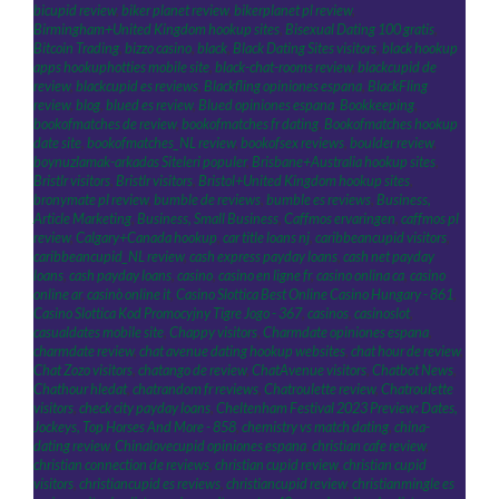
bicupid review
,
biker planet review
,
bikerplanet pl review
,
Birmingham+United Kingdom hookup sites
,
Bisexual Dating 100 gratis
,
Bitcoin Trading
,
bizzo casino
,
black
,
Black Dating Sites visitors
,
black hookup
apps hookuphotties mobile site
,
black-chat-rooms review
,
blackcupid de
review
,
blackcupid es reviews
,
Blackfling opiniones espana
,
BlackFling
review
,
blog
,
blued es review
,
Blued opiniones espana
,
Bookkeeping
,
bookofmatches de review
,
bookofmatches fr dating
,
Bookofmatches hookup
date site
,
bookofmatches_NL review
,
bookofsex reviews
,
boulder review
,
boynuzlamak-arkadas Siteleri populer
,
Brisbane+Australia hookup sites
,
Bristlr visitors
,
Bristlr visitors
,
Bristol+United Kingdom hookup sites
,
bronymate pl review
,
bumble de reviews
,
bumble es reviews
,
Business,
Article Marketing
,
Business, Small Business
,
Caffmos ervaringen
,
caffmos pl
review
,
Calgary+Canada hookup
,
car title loans nj
,
caribbeancupid visitors
,
caribbeancupid_NL review
,
cash express payday loans
,
cash net payday
loans
,
cash payday loans
,
casino
,
casino en ligne fr
,
casino onlina ca
,
casino
online ar
,
casinò online it
,
Casino Slottica Best Online Casino Hungary - 861
,
Casino Slottica Kod Promocyjny Tigre Jogo - 367
,
casinos
,
casinoslot
,
casualdates mobile site
,
Chappy visitors
,
Charmdate opiniones espana
,
charmdate review
,
chat avenue dating hookup websites
,
chat hour de review
,
Chat Zozo visitors
,
chatango de review
,
ChatAvenue visitors
,
Chatbot News
,
Chathour hledat
,
chatrandom fr reviews
,
Chatroulette review
,
Chatroulette
visitors
,
check city payday loans
,
Cheltenham Festival 2023 Preview: Dates,
Jockeys, Top Horses And More - 858
,
chemistry vs match dating
,
china-
dating review
,
Chinalovecupid opiniones espana
,
christian cafe review
,
christian connection de reviews
,
christian cupid review
,
christian cupid
visitors
,
christiancupid es reviews
,
christiancupid review
,
christianmingle es