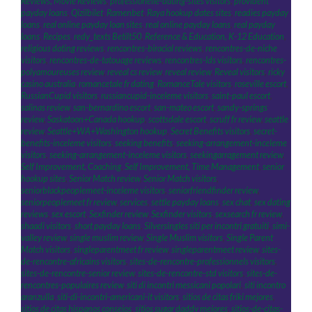
Reviews, Movie Reviews
,
professionelle-dating-sites visitors
,
provident
payday loans
,
Qizilbilet
,
Ramenbet
,
Raya hookup dates sites
,
readies payday
loans
,
real online payday loan sites
,
real online payday loans
,
real payday
loans
,
Recipes
,
redy_texts Betilt50
,
Reference & Education, K-12 Education
,
religious dating reviews
,
rencontres-biracial reviews
,
rencontres-de-niche
visitors
,
rencontres-de-tatouage reviews
,
rencontres-lds visitors
,
rencontres-
polyamoureuses review
,
reveal cs review
,
reveal review
,
Reveal visitors
,
ricky
casino australia
,
romancetale fr dating
,
RomanceTale visitors
,
roseville escort
,
RussianCupid visitors
,
russiancupid-inceleme visitors
,
saint-paul escort
,
salinas review
,
san-bernardino escort
,
san-mateo escort
,
sandy-springs
review
,
Saskatoon+Canada hookup
,
scottsdale escort
,
scruff fr review
,
seattle
review
,
Seattle+WA+Washington hookup
,
Secret Benefits visitors
,
secret-
benefits-inceleme visitors
,
seeking benefits
,
seeking-arrangement-inceleme
visitors
,
seeking-arrangement-inceleme visitors
,
seekingarragement review
,
Self Improvement, Coaching
,
Self Improvement, Time Management
,
senior
hookup sites
,
Senior Match review
,
Senior Match visitors
,
seniorblackpeoplemeet-inceleme visitors
,
seniorfriendfinder review
,
seniorpeoplemeet fr review
,
services
,
settle payday loans
,
sex chat
,
sex dating
reviews
,
sex escort
,
Sexfinder review
,
Sexfinder visitors
,
sexsearch fr review
,
shaadi visitors
,
short payday loans
,
Silversingles siti per incontri gratuiti
,
simi-
valley review
,
single muslim review
,
Single Muslim visitors
,
Single Parent
Match visitors
,
singleparentmeet fr review
,
singleparentmeet review
,
sites-
de-rencontre-africains visitors
,
sites-de-rencontre-professionnels visitors
,
sites-de-rencontre-senior review
,
sites-de-rencontre-std visitors
,
sites-de-
rencontres-populaires review
,
siti di incontri messicani popolari
,
siti incontro
aranzulla
,
siti-di-incontri-americani-it visitors
,
sitios de citas friki mejores
,
sitios de citas hispanos consejos
,
sitios sugar daddy mejores
,
sitios-de-citas-