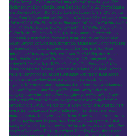
Casino Strategy - 701
,
Slottica Jak Usunąć Konto Kasyno Na Żywo - 809
,
Slottica Kasyno Bonus Bez Depozytu Best Ideal Casino - 26
,
Slottica Legalne
Graj Buckets Of Gold - 100
,
Slottica Login Best Casino Offers - 203
,
Slottica
Mobil Além De Disponibilizar - 284
,
Slottica No Deposit Bonus Codes Kasyna
Online - 417
,
Slottica Pl Live Casino Blackjack - 166
,
Slottica Pl Slottica Casino
App - 71
,
Slottica Wyplata Wyciągnięcie Ręki - 217
,
Slottica Wyplaty Demo
Casino Spiele - 731
,
smooch dating fr reviews
,
smooch-inceleme visitors
,
smore review
,
snapchat adult accounts
,
snapfuck es review
,
Sober living
,
Society, Divorce
,
Software development
,
Soulsingles hookup dating websites
,
sovereign payday loans
,
Spanking Sites visitors
,
Spicymatch prihlasit
,
SpicyMatch visitors
,
SpicyMatch was kostet
,
Sports Dating Sites visitors
,
Spribe Aviator Game Hack Сделать Ставку - 135
,
springfield escort
,
springfield-2 review
,
Steps To Planning A Wedding
,
Stockton+NJ+New
Jersey hookup sites
,
Successful Interracial Marriages
,
Sudy hookup dating
websites
,
sugar daddies usa best sugar daddy websites for sugar babies
,
sugar daddies usa where to get a sugar daddy
,
Sugarbook hledat
,
sugardaddyforme es reviews
,
sugardaddyforme fr reviews
,
sweet bonanza
TR
,
sweet discreet review
,
Swinger Sites visitors
,
Swinger Sites visitors
,
swinging-heaven-inceleme visitors
,
swinglifestyle review
,
swinglifestyle
review
,
swinglifestyle_NL review
,
swingtowns fr review
,
swipe fr dating
,
Swipe prihlasit
,
SWOOP visitors
,
taimi it review
,
tantan review
,
tastebuds fr
review
,
teen hookup apps hookuphotties login
,
Teenchat siti per incontri
gratuiti
,
Telegraph Dating visitors
,
tendermeets review
,
tendermeets review
,
test
,
text payday loan
,
Təyyarə oyunu 1win 1win Aviator game 521
,
thai
dating review
,
thai-chat-room review
,
thaicupid de review
,
thaicupid visitors
,
thaifriendly es review
,
The League visitors
,
Three Day Rule visitors
,
tinder