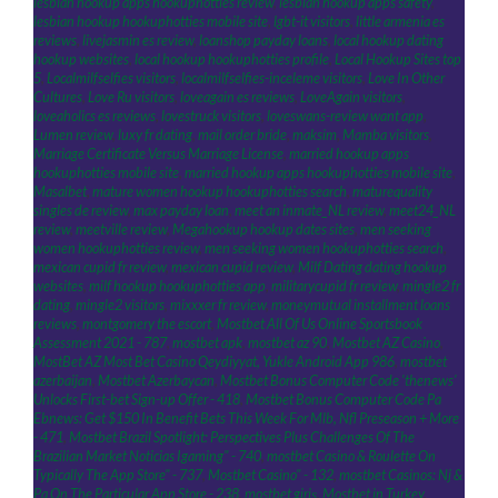
lesbian hookup apps hookuphotties review
,
lesbian hookup apps safety
,
lesbian hookup hookuphotties mobile site
,
lgbt-it visitors
,
little armenia es
reviews
,
livejasmin es review
,
loanshop payday loans
,
local hookup dating
hookup websites
,
local hookup hookuphotties profile
,
Local Hookup Sites top
5
,
Localmilfselfies visitors
,
localmilfselfies-inceleme visitors
,
Love In Other
Cultures
,
Love Ru visitors
,
loveagain es reviews
,
LoveAgain visitors
,
loveaholics es reviews
,
lovestruck visitors
,
loveswans-review want app
,
Lumen review
,
luxy fr dating
,
mail order bride
,
maksim
,
Mamba visitors
,
Marriage Certificate Versus Marriage License
,
married hookup apps
hookuphotties mobile site
,
married hookup apps hookuphotties mobile site
,
Masalbet
,
mature women hookup hookuphotties search
,
maturequality
singles de review
,
max payday loan
,
meet an inmate_NL review
,
meet24_NL
review
,
meetville review
,
Megahookup hookup dates sites
,
men seeking
women hookuphotties review
,
men seeking women hookuphotties search
,
mexican cupid fr review
,
mexican cupid review
,
Milf Dating dating hookup
websites
,
milf hookup hookuphotties app
,
militarycupid fr review
,
mingle2 fr
dating
,
mingle2 visitors
,
mixxxer fr review
,
moneymutual installment loans
reviews
,
montgomery the escort
,
Mostbet All Of Us Online Sportsbook
Assessment 2021 - 787
,
mostbet apk
,
mostbet az 90
,
Mostbet AZ Casino
,
MostBet AZ Most Bet Casino Qeydiyyat, Yukle Android App 986
,
mostbet
azerbaijan
,
Mostbet Azerbaycan
,
Mostbet Bonus Computer Code 'thenews'
Unlocks First-bet Sign-up Offer - 418
,
Mostbet Bonus Computer Code Pa
Ebnews: Get $150 In Benefit Bets This Week For Mlb, Nfl Preseason + More
- 471
,
Mostbet Brazil Spotlight: Perspectives Plus Challenges Of The
Brazilian Market Noticias Igaming" - 740
,
‎mostbet Casino & Roulette On
Typically The App Store" - 737
,
Mostbet Casino" - 132
,
‎mostbet Casinos: Nj &
Pa On The Particular App Store - 238
,
mostbet giriş
,
Mostbet in Turkey
,