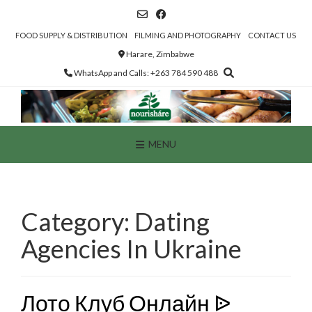
Skip
to
content
FOOD SUPPLY & DISTRIBUTION
FILMING AND PHOTOGRAPHY
CONTACT US
Harare, Zimbabwe
WhatsApp and Calls: +263 784 590 488
MENU
Category:
Dating
Agencies In Ukraine
Лото Клуб Онлайн ᐉ