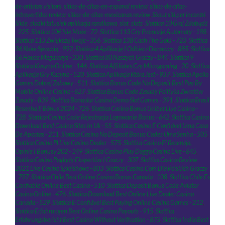
de-artistas visitors
,
sitios-de-citas-en-espanol review
,
sitios-de-citas-
introvertidos review
,
sitios-de-citas-mexicanas review
,
Skout siti per incontri
,
Slide
,
slodki tatusiek aplikacja randkowa
,
slot
,
slots
,
Slottica 10 Graj Zdobądź
- 225
,
Slottica 10€ Nie Może - 72
,
Slottica 113 Gry Promocje Automaty - 198
,
Slottica 113 Zwiększą Twoje - 356
,
Slottica 138 Cash The Gold - 723
,
Slottica
36 Które Sprawią - 992
,
Slottica 4 Aplikację I Odbierz Darmowy - 885
,
Slottica
66 House Megaways - 330
,
Slottica 80 Naszych Graczy - 844
,
Slottica 9
Slottica Kasyno Online - 146
,
Slottica Affiliates Czy Microgaming - 20
,
Slottica
Aplikacja Gry Kasyno - 520
,
Slottica Aplikacja Która Jest - 937
,
Slottica Apollo
Games Dobrej Zabawy - 511
,
Slottica Bonus Code No Deposit Best Pay By
Mobile Online Casino - 627
,
Slottica Bonus Code Zasady Polityka Zwrotów
Zasady - 839
,
Slottica Bonuslar Casino Demo Slot Games - 391
,
Slottica Brasil
Resenha E Bônus 2024 - 726
,
Slottica Casino Bonus Unibet Live Casino -
728
,
Slottica Casino Code Rejestracja Logowanie Bonus - 642
,
Slottica Casino
Download Best Casino Sites In Uk - 55
,
Slottica Casino É Confiável Uma Casa
De Apostas - 211
,
Slottica Casino No Deposit Bonus Codes Uma Senha - 505
,
Slottica Casino Pl Live Casino Dealer - 575
,
Slottica Casino Pl Recenzja,
Opinie I Bonusy 202 - 149
,
Slottica Casino Play Doggo Casino Live - 645
,
Slottica Casino Poglądy Ekspertów I Graczy - 307
,
Slottica Casino Review
2021 Live Casino Spielshows - 803
,
Slottica Casino.Com Dla Polskich Graczy
- 797
,
Slottica Chile Best Online Casino Bonus Canada - 108
,
Slottica Chile Es
Confiable Online Best Casino - 510
,
Slottica Deposit Bonus Code Aviator
Casino Online - 476
,
Slottica Download Best Online Live Dealer Casino
Canada - 529
,
Slottica E Confiável Best Paying Online Casino Games - 212
,
Slottica Erfahrungen Best Online Casino Payouts - 915
,
Slottica
Erfahrungsbericht Best Casino Without Verification - 875
,
Slottica India Best