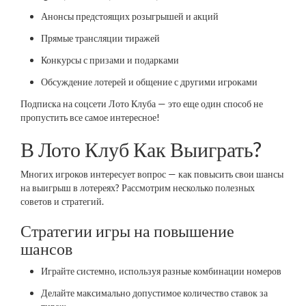
Анонсы предстоящих розыгрышей и акций
Прямые трансляции тиражей
Конкурсы с призами и подарками
Обсуждение лотерей и общение с другими игроками
Подписка на соцсети Лото Клуба — это еще один способ не
пропустить все самое интересное!
В Лото Клуб Как Выиграть?
Многих игроков интересует вопрос — как повысить свои шансы
на выигрыш в лотереях? Рассмотрим несколько полезных
советов и стратегий.
Стратегии игры на повышение
шансов
Играйте системно, используя разные комбинации номеров
Делайте максимально допустимое количество ставок за