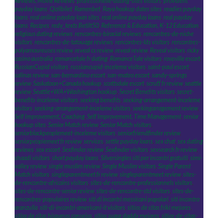
Reviews, Movie Reviews
,
professionelle-dating-sites visitors
,
provident
payday loans
,
Qizilbilet
,
Ramenbet
,
Raya hookup dates sites
,
readies payday
loans
,
real online payday loan sites
,
real online payday loans
,
real payday
loans
,
Recipes
,
redy_texts Betilt50
,
Reference & Education, K-12 Education
,
religious dating reviews
,
rencontres-biracial reviews
,
rencontres-de-niche
visitors
,
rencontres-de-tatouage reviews
,
rencontres-lds visitors
,
rencontres-
polyamoureuses review
,
reveal cs review
,
reveal review
,
Reveal visitors
,
ricky
casino australia
,
romancetale fr dating
,
RomanceTale visitors
,
roseville escort
,
RussianCupid visitors
,
russiancupid-inceleme visitors
,
saint-paul escort
,
salinas review
,
san-bernardino escort
,
san-mateo escort
,
sandy-springs
review
,
Saskatoon+Canada hookup
,
scottsdale escort
,
scruff fr review
,
seattle
review
,
Seattle+WA+Washington hookup
,
Secret Benefits visitors
,
secret-
benefits-inceleme visitors
,
seeking benefits
,
seeking-arrangement-inceleme
visitors
,
seeking-arrangement-inceleme visitors
,
seekingarragement review
,
Self Improvement, Coaching
,
Self Improvement, Time Management
,
senior
hookup sites
,
Senior Match review
,
Senior Match visitors
,
seniorblackpeoplemeet-inceleme visitors
,
seniorfriendfinder review
,
seniorpeoplemeet fr review
,
services
,
settle payday loans
,
sex chat
,
sex dating
reviews
,
sex escort
,
Sexfinder review
,
Sexfinder visitors
,
sexsearch fr review
,
shaadi visitors
,
short payday loans
,
Silversingles siti per incontri gratuiti
,
simi-
valley review
,
single muslim review
,
Single Muslim visitors
,
Single Parent
Match visitors
,
singleparentmeet fr review
,
singleparentmeet review
,
sites-
de-rencontre-africains visitors
,
sites-de-rencontre-professionnels visitors
,
sites-de-rencontre-senior review
,
sites-de-rencontre-std visitors
,
sites-de-
rencontres-populaires review
,
siti di incontri messicani popolari
,
siti incontro
aranzulla
,
siti-di-incontri-americani-it visitors
,
sitios de citas friki mejores
,
sitios de citas hispanos consejos
,
sitios sugar daddy mejores
,
sitios-de-citas-