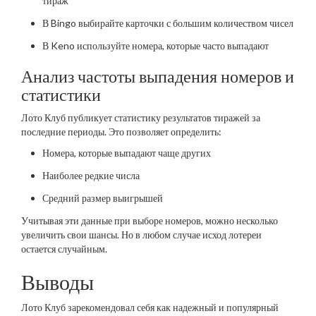
тираж
В Bingo выбирайте карточки с большим количеством чисел
В Keno используйте номера, которые часто выпадают
Анализ частоты выпадения номеров и
статистики
Лото Клуб публикует статистику результатов тиражей за
последние периоды. Это позволяет определить:
Номера, которые выпадают чаще других
Наиболее редкие числа
Средний размер выигрышей
Учитывая эти данные при выборе номеров, можно несколько
увеличить свои шансы. Но в любом случае исход лотереи
остается случайным.
Выводы
Лото Клуб зарекомендовал себя как надежный и популярный