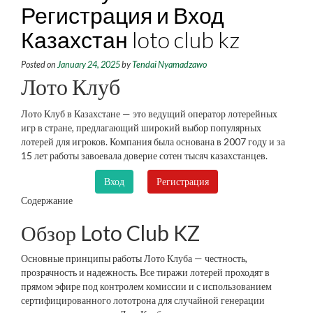
Регистрация и Вход
Казахстан loto club kz
Posted on
January 24, 2025
by
Tendai Nyamadzawo
Лото Клуб
Лото Клуб в Казахстане — это ведущий оператор лотерейных
игр в стране, предлагающий широкий выбор популярных
лотерей для игроков. Компания была основана в 2007 году и за
15 лет работы завоевала доверие сотен тысяч казахстанцев.
Вход
Регистрация
Содержание
Обзор Loto Club KZ
Основные принципы работы Лото Клуба — честность,
прозрачность и надежность. Все тиражи лотерей проходят в
прямом эфире под контролем комиссии и с использованием
сертифицированного лототрона для случайной генерации