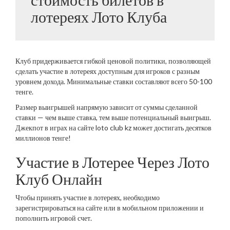
лотереях Лото Клуба
Клуб придерживается гибкой ценовой политики, позволяющей
сделать участие в лотереях доступным для игроков с разным
уровнем дохода. Минимальные ставки составляют всего 50-100
тенге.
Размер выигрышей напрямую зависит от суммы сделанной
ставки — чем выше ставка, тем выше потенциальный выигрыш.
Джекпот в играх на сайте loto club kz может достигать десятков
миллионов тенге!
Участие в Лотерее Через Лото
Клуб Онлайн
Чтобы принять участие в лотереях, необходимо
зарегистрироваться на сайте или в мобильном приложении и
пополнить игровой счет.