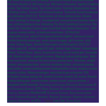
nsa
,
tinder vs tinder plus for dating
,
tinychat cs review
,
tinychat es review
,
title loans decatur al
,
title loans in ga
,
title loans milwaukee
,
together2night es
review
,
Top Online Casino
,
Top Online Casino
,
Training
,
tribal payday loans
,
TSDating visitors
,
Tucson+AZ+Arizona hookup
,
Türkiye'de kişisel hesabınıza
giriş talimatları 2023 151
,
Twoo review
,
uk-bbw-dating review
,
Ukraine
Ladies Seeking For Marriage
,
Uncategorized
,
unemployment payday loans 1
hour
,
uniform dating review
,
Unlocking The Best Gambling Experience: The
Ozwin On Collection Casino Logon Guid Risk-free Harbor Homecares - 344
,
uruguay-women online
,
us bank personal loans
,
UZ Most bet
,
uzhgorodka.uz.ua
,
valuta il mio appuntamento migliori
,
vancouver escort
,
Vanilla Umbrella randki app
,
verde casino hungary
,
vgl fr reviews
,
vista
review
,
Vulkan Vegas ️: Spieler Erfahrungen und Betrugstest 2023 567
,
vulkan vegas DE
,
vulkan vegas DE login
,
Vulkan Vegas Poland
,
VulkanVegas
Poland
,
VulkanVegas: Jakość, bezpieczeństwo, szeroki wybór gier i bonusów
136
,
Wamba visitors
,
waplog fr reviews
,
Waplog hookup dating apps
,
Web-
Amor was kostet
,
what are the best online payday loans
,
Windows
,
wing fr
reviews
,
wire payday loans
,
wireclub-inceleme visitors
,
wisconsin payday
loans online
,
women seeking women hookuphotties review
,
wooplus review
,
wooplus visitors
,
Woosa ervaringen
,
wpisz kod do gry w kasynie! 436
,
XCheaters hookup dating site
,
xmatch it review
,
xmatch_NL review
,
Xmeets
hookup dating app
,
xmeets review
,
yonkers escort
,
yubo es reviews
,
z
tatuazami randki recenzja
,
Авиатор видеоигра В Казино Бесплатно И
На Реальные Деньги - 870
,
Игра
,
Казино МостБет УЗ регистрация,
бонусы, Авиатор Mostbet 648
,
Комета Казино
,
Криптовалюты
,
попа
,
Рейтинг Казино
,
Финтех
,
Форекс Брокеры
,
Форекс обучение
,
Форекс Обучение
,
คาสิโน
Tagged
Loto Club
,
Лото Клуб