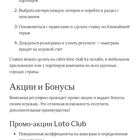
партнеров
Выбрать интересующую лотерею и перейти в раздел с
описанием
Ознакомиться с правилами и сделать ставку на ближайший
тираж
Дождаться розыгрыша и узнать результат — выигрыш
придет на игровой счет
Ставки можно делать на сайте loto club kz онлайн, в мобильном
приложении или у партнеров компании во всех крупных
городах страны.
Акции и Бонусы
Компания регулярно проводит промо-акции и выдает бонусы
своим игрокам. Это отличная возможность получить
дополнительные преимущества!
Промо-акции Loto Club
Повышенные коэффициенты на выигрыш в определенные
дни или часы