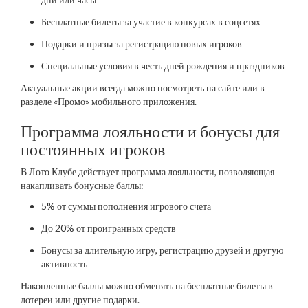
Бесплатные билеты за участие в конкурсах в соцсетях
Подарки и призы за регистрацию новых игроков
Специальные условия в честь дней рождения и праздников
Актуальные акции всегда можно посмотреть на сайте или в
разделе «Промо» мобильного приложения.
Программа лояльности и бонусы для
постоянных игроков
В Лото Клубе действует программа лояльности, позволяющая
накапливать бонусные баллы:
5% от суммы пополнения игрового счета
До 20% от проигранных средств
Бонусы за длительную игру, регистрацию друзей и другую
активность
Накопленные баллы можно обменять на бесплатные билеты в
лотереи или другие подарки.