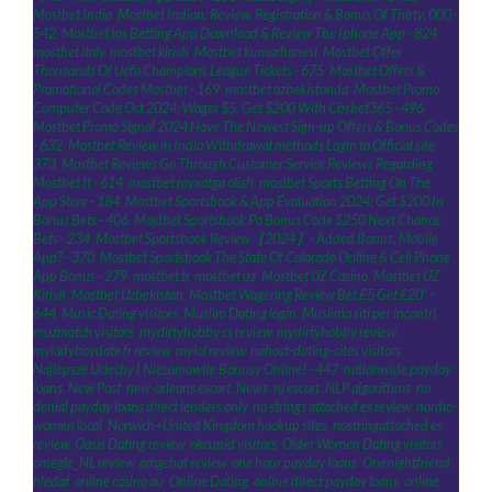
Mostbet India
,
Mostbet Indian: Review, Registration & Bonus Of Thirty, 000 -
542
,
Mostbet Ios Betting App Download & Review The Iphone App - 824
,
mostbet italy
,
mostbet kirish
,
Mostbet kumarhanesi
,
Mostbet Offer
Thousands Of Uefa Champions League Tickets - 675
,
Mostbet Offers &
Promotional Codes Mostbet - 169
,
mostbet ozbekistonda
,
Mostbet Promo
Computer Code Oct 2024: Wager $5, Get $200 With Cbsbet365 - 496
,
Mostbet Promo Signal 2024 Have The Newest Sign-up Offers & Bonus Codes
- 632
,
Mostbet Review in India Withdrawal methods Login to Official site
373
,
Mostbet Reviews Go Through Customer Service Reviews Regarding
Mostbet It - 614
,
mostbet royxatga olish
,
‎mostbet Sports Betting On The
App Store - 184
,
Mostbet Sportsbook & App Evaluation 2024: Get $200 In
Bonus Bets - 406
,
Mostbet Sportsbook Pa Bonus Code $250 Next Chance
Bets - 234
,
Mostbet Sportsbook Review【2024】- Added Bonus, Mobile
App? - 370
,
Mostbet Sportsbook The State Of Colorado Online & Cell Phone
App Bonus - 279
,
mostbet tr
,
mostbet uz
,
Mostbet UZ Casino
,
Mostbet UZ
Kirish
,
Mostbet Uzbekistan
,
Mostbet Wagering Review Bet £5 Get £20" -
644
,
Music Dating visitors
,
Muslim Dating login
,
Muslima siti per incontri
,
muzmatch visitors
,
mydirtyhobby cs review
,
mydirtyhobby review
,
myladyboydate fr review
,
mylol review
,
nahost-dating-sites visitors
,
Najlepsze Uciechy I Niesamowite Bonusy Online! - 447
,
nationwide payday
loans
,
New Post
,
new-orleans escort
,
News
,
nj escort
,
NLP algorithms
,
no
denial payday loans direct lenders only
,
no strings attached es review
,
nordic-
women local
,
Norwich+United Kingdom hookup sites
,
nostringattached es
review
,
Oasis Dating review
,
okcupid visitors
,
Older Women Dating visitors
,
omegle_NL review
,
omgchat review
,
one hour payday loans
,
Onenightfriend
hledat
,
online casino au
,
Online Dating
,
online direct payday loans
,
online