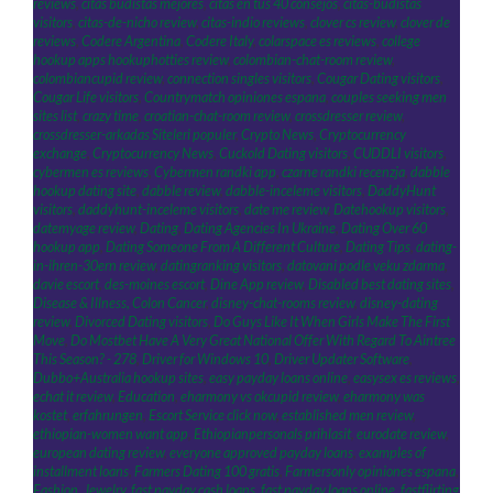
reviews
,
citas budistas mejores
,
citas en tus 40 consejos
,
citas-budistas
visitors
,
citas-de-nicho review
,
citas-indio reviews
,
clover cs review
,
clover de
reviews
,
Codere Argentina
,
Codere Italy
,
colarspace es reviews
,
college
hookup apps hookuphotties review
,
colombian-chat-room review
,
colombiancupid review
,
connection singles visitors
,
Cougar Dating visitors
,
Cougar Life visitors
,
Countrymatch opiniones espana
,
couples seeking men
sites list
,
crazy time
,
croatian-chat-room review
,
crossdresser review
,
crossdresser-arkadas Siteleri populer
,
Crypto News
,
Cryptocurrency
exchange
,
Cryptocurrency News
,
Cuckold Dating visitors
,
CUDDLI visitors
,
cybermen es reviews
,
Cybermen randki app
,
czarne randki recenzja
,
dabble
hookup dating site
,
dabble review
,
dabble-inceleme visitors
,
DaddyHunt
visitors
,
daddyhunt-inceleme visitors
,
date me review
,
Datehookup visitors
,
datemyage review
,
Dating
,
Dating Agencies In Ukraine
,
Dating Over 60
hookup app
,
Dating Someone From A Different Culture
,
Dating Tips
,
dating-
in-ihren-30ern review
,
datingranking visitors
,
datovani podle veku zdarma
,
davie escort
,
des-moines escort
,
Dine App review
,
Disabled best dating sites
,
Disease & Illness, Colon Cancer
,
disney-chat-rooms review
,
disney-dating
review
,
Divorced Dating visitors
,
Do Guys Like It When Girls Make The First
Move
,
Do Mostbet Have A Very Great National Offer With Regard To Aintree
This Season? - 278
,
Driver for Windows 10
,
Driver Updater Software
,
Dubbo+Australia hookup sites
,
easy payday loans online
,
easysex es reviews
,
echat it review
,
Education
,
eharmony vs okcupid review
,
eharmony was
kostet
,
erfahrungen
,
Escort Service click now
,
established men review
,
ethiopian-women want app
,
Ethiopianpersonals prihlasit
,
eurodate review
,
european dating review
,
everyone approved payday loans
,
examples of
installment loans
,
Farmers Dating 100 gratis
,
Farmersonly opiniones espana
,
Fashion, Jewelry
,
fast payday cash loans
,
fast payday loans online
,
fastflirting