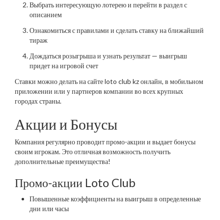
Выбрать интересующую лотерею и перейти в раздел с
описанием
Ознакомиться с правилами и сделать ставку на ближайший
тираж
Дождаться розыгрыша и узнать результат — выигрыш
придет на игровой счет
Ставки можно делать на сайте loto club kz онлайн, в мобильном
приложении или у партнеров компании во всех крупных
городах страны.
Акции и Бонусы
Компания регулярно проводит промо-акции и выдает бонусы
своим игрокам. Это отличная возможность получить
дополнительные преимущества!
Промо-акции Loto Club
Повышенные коэффициенты на выигрыш в определенные
дни или часы