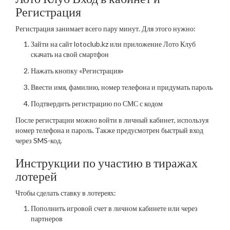
Регистрация
Регистрация занимает всего пару минут. Для этого нужно:
Зайти на сайт lotoclub.kz или приложение Лото Клуб
скачать на свой смартфон
Нажать кнопку «Регистрация»
Ввести имя, фамилию, номер телефона и придумать пароль
Подтвердить регистрацию по СМС с кодом
После регистрации можно войти в личный кабинет, используя
номер телефона и пароль. Также предусмотрен быстрый вход
через SMS-код.
Инструкции по участию в тиражах
лотерей
Чтобы сделать ставку в лотереях:
Пополнить игровой счет в личном кабинете или через
партнеров