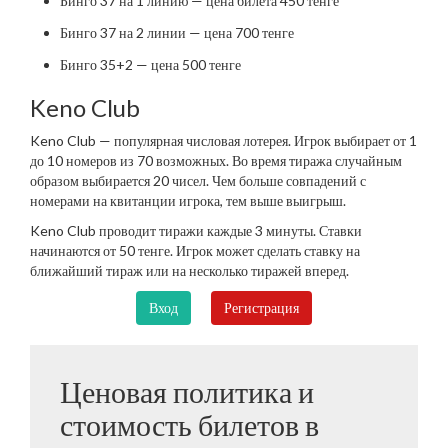
Бинго 37 на 1 линию — цена билета 450 тенге
Бинго 37 на 2 линии — цена 700 тенге
Бинго 35+2 — цена 500 тенге
Keno Club
Keno Club — популярная числовая лотерея. Игрок выбирает от 1
до 10 номеров из 70 возможных. Во время тиража случайным
образом выбирается 20 чисел. Чем больше совпадений с
номерами на квитанции игрока, тем выше выигрыш.
Keno Club проводит тиражи каждые 3 минуты. Ставки
начинаются от 50 тенге. Игрок может сделать ставку на
ближайший тираж или на несколько тиражей вперед.
Вход
Регистрация
Ценовая политика и
стоимость билетов в