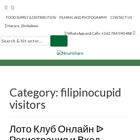
Skip
to
content
FOOD SUPPLY & DISTRIBUTION
FILMING AND PHOTOGRAPHY
CONTACT US
Harare, Zimbabwe
WhatsApp and Calls: +263 784 590 488
Category:
filipinocupid
visitors
Лото Клуб Онлайн ᐉ
Регистрация и Вход