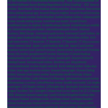
Do You Maintain An International Relationship?
,
How To Bet Basketball On
Mostbet Software Soccer Betting Regulations & Bets Grading" - 302
,
ilove es
reviews
,
Ilove hledat
,
Ilove hookup dating websites
,
ilove review
,
ilove review
,
Imlive dating hookup app
,
incontri filippini migliori
,
incontri-buddisti review
,
incontri-strapon review
,
India Mostbet
,
Indian Dating visitors
,
indiancupid fr
review
,
inmate dating review
,
InshAllah was kostet
,
Install Drivers
,
installment loans in virginia
,
Instanthookups hledat
,
instanthookups mobile
site
,
internationalcupid visitors
,
internationalcupid visitors
,
Internet
Business, Web Design
,
interracial cupid review
,
Interracial Cupid visitors
,
ios
hookup apps hookuphotties app
,
IranianSinglesConnection visitors
,
irish-
chat-room review
,
IT Vacancies
,
IT Vacancies
,
IT Vacancies
,
IT Образование
,
italian-women local
,
Japan Cupid hookup date site
,
Japan Cupid preise
,
japanese-women local
,
jaumo fr reviews
,
jaumo review
,
jeevansathi it review
,
jersey-city review
,
jpeoplemeet fr review
,
Kamloops+Canada hookup
,
karabasmedia.com
,
KaravanBet Casino
,
kasidie giris
,
Kasyno Online PL
,
Katalog Frauen
,
kenyancupid visitors
,
kievtime.com
,
king johnnie
,
kissrussianbeauty-review singles website
,
knick-dating visitors
,
Koko App
visitors
,
koko-app-inceleme visitors
,
Korean Dating login
,
Korean Dating
visitors
,
korean-chat-rooms review
,
koreanskie randki recenzja
,
krippa
,
largefriends visitors
,
Latin Woman For Marriage
,
latinamericancupid review
,
latinomeetup cs review
,
LatinoMeetup review
,
lavalife was kostet
,
Lds singles
ervaringen
,
LDS Singles visitors
,
LDSsingles tips
,
ldssingles-inceleme visitors
,
League Two Bets Tips: Outright Critique And Go-to Fabircs For 22-23 Season
- 806
,
lebanese-women want app
,
Leeds+United Kingdom hookup sites
,
LeoVegas Finland
,
LeoVegas India
,
LeoVegas Irland
,
LeoVegas Sweden
,
lesbian hookup apps hookuphotties review
,
lesbian hookup apps safety
,
lesbian hookup hookuphotties mobile site
,
lgbt-it visitors
,
little armenia es