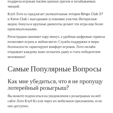
подарила игрокам тысячи ценных призов и незабываемых
эмоций.
Клуб Лото кз предлагает увлекательные лотереи Bingo Club 37
и Keno Club с выгодными условиями участия. Интересные
акции, бонусы и крупные джекпоты делают эти игры еще более
привлекательными.
Регистрация занимает пару минут, а удобные цифровые сервисы
позволяют играть в любом месте. Служба поддержки и меры
безопасности гарантируют комфорт игроков. Лото онлайн
открывает каждому шанс испытать удачу и стать победителем
мгновенно!
Самые Популярные Вопросы
Как мне убедиться, что я не пропущу
лотерейный розыгрыш?
Вы можете подписаться на уведомления о розыгрышах на веб-
сайте Лото Клуб Кз или через их мобильное приложение, если
оно доступно.