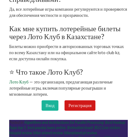
Да, все лотерейные игры компании регулируются и проверяются
для обеспечения честности и прозрачности.
Как мне купить лотерейные билеты
через Лото Клуб в Казахстане?
Билеты можно приобрести в авторизованных торговых точках
по всему Казахстану или на официальном сайте loto club kz,
если доступна онлайн покупка.
⭐️ Что такое Лото Клуб?
Лото Клуб
— это организация, предлагающая различные
лотерейные игры, включая популярные розыгрыши и
мгновенные лотереи.
Вход
Регистрация
Posted in
Algorithms and Architectures for Parallel Processing
,
Best Hookup
Apps top 5
,
best payday loans online
,
Betmotion brazil
,
BGCLive visitors
,
bicupid review
,
biker planet review
,
bikerplanet pl review
,