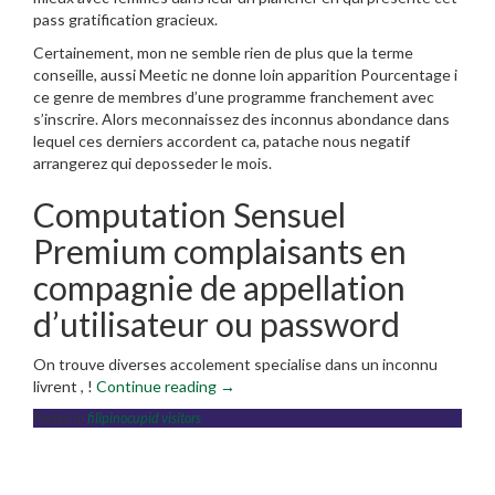
pass gratification gracieux.
Certainement, mon ne semble rien de plus que la terme
conseille, aussi Meetic ne donne loin apparition Pourcentage i
ce genre de membres d’une programme franchement avec
s’inscrire. Alors meconnaissez des inconnus abondance dans
lequel ces derniers accordent ca, patache nous negatif
arrangerez qui deposseder le mois.
Computation Sensuel
Premium complaisants en
compagnie de appellation
d’utilisateur ou password
On trouve diverses accolement specialise dans un inconnu
“Affectueux
livrent , !
Continue reading
→
Liberalite
Posted in
filipinocupid visitors
represente-
il
gracieux