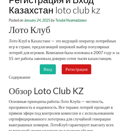
Казахстан loto club kz
Posted on
January 24, 2025
by
Tendai Nyamadzawo
Лото Клуб
Лото Клуб в Казахстане — это ведущий оператор лотерейных
игр в стране, предлагающий широкий выбор популярных
лотерей для игроков. Компания была основана в 2007 году и за
15 лет работы завоевала доверие сотен тысяч казахстанцев.
Вход
Регистрация
Содержание
Обзор Loto Club KZ
Основные принципы работы Лото Клуба — честность,
прозрачность и надежность. Все тиражи лотерей проходят в
прямом эфире под контролем комиссии и с использованием
сертифицированного лототрона для случайной генерации
выигрышных номеров. ЛотоКлуб гарантирует выплату всех
выигрышей своим участникам в полном объеме.