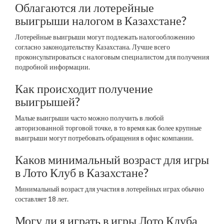
Облагаются ли лотерейные
выигрыши налогом в Казахстане?
Лотерейные выигрыши могут подлежать налогообложению
согласно законодательству Казахстана. Лучше всего
проконсультироваться с налоговым специалистом для получения
подробной информации.
Как происходит получение
выигрышей?
Малые выигрыши часто можно получить в любой
авторизованной торговой точке, в то время как более крупные
выигрыши могут потребовать обращения в офис компании.
Каков минимальный возраст для игры
в Лото Клуб в Казахстане?
Минимальный возраст для участия в лотерейных играх обычно
составляет 18 лет.
Могу ли я играть в игры Лото Клуба