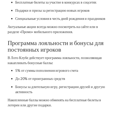
Бесплатные билеты за участие в конкурсах в соцсетях
Подарки и призы за регистрацию новых игроков
Специальные условия в честь дней рождения и праздников
Актуальные акции всегда можно посмотреть на сайте или в
разделе «Промо» мобильного приложения.
Программа лояльности и бонусы для
постоянных игроков
В Лото Клубе действует программа лояльности, позволяющая
накапливать бонусные баллы:
5% от суммы пополнения игрового счета
До 20% от проигранных средств
Бонусы за длительную игру, регистрацию друзей и другую
активность
Накопленные баллы можно обменять на бесплатные билеты в
лотереи или другие подарки.