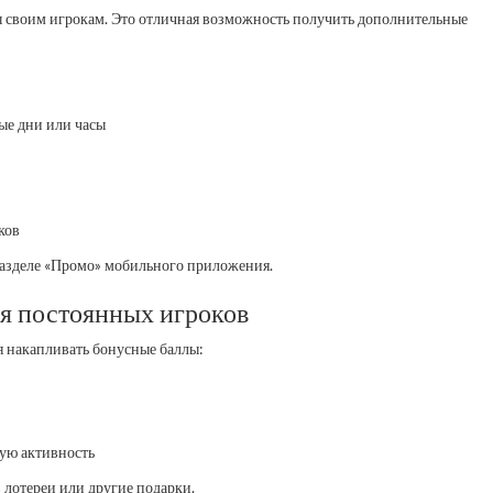
 своим игрокам. Это отличная возможность получить дополнительные
е дни или часы
ков
разделе «Промо» мобильного приложения.
я постоянных игроков
я накапливать бонусные баллы:
гую активность
 лотереи или другие подарки.