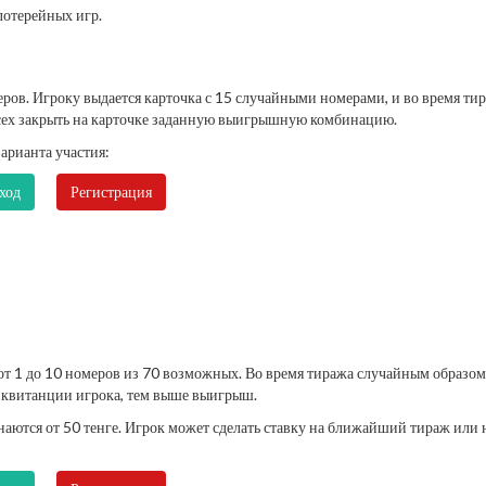
лотерейных игр.
еров. Игроку выдается карточка с 15 случайными номерами, и во время ти
всех закрыть на карточке заданную выигрышную комбинацию.
арианта участия:
ход
Регистрация
от 1 до 10 номеров из 70 возможных. Во время тиража случайным образом
а квитанции игрока, тем выше выигрыш.
аются от 50 тенге. Игрок может сделать ставку на ближайший тираж или 