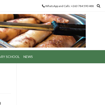
WhatsApp and Calls: +263 784 590 488
ARY SCHOOL
NEWS
o