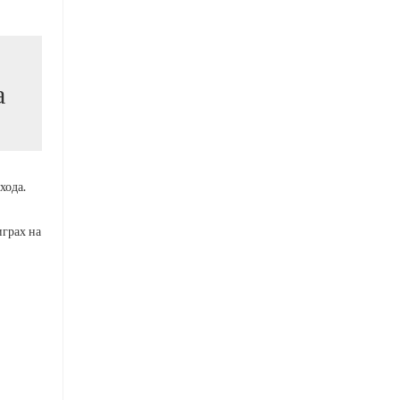
а
хода.
грах на