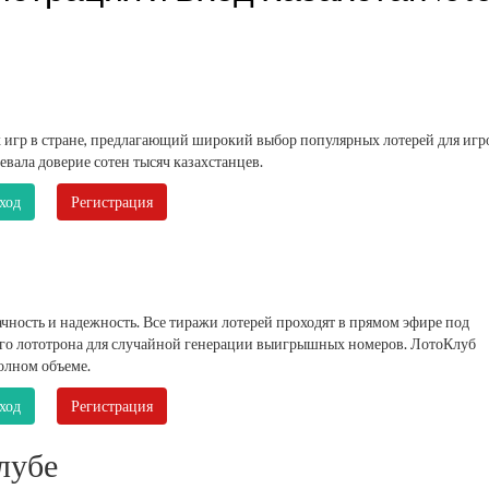
 игр в стране, предлагающий широкий выбор популярных лотерей для игр
евала доверие сотен тысяч казахстанцев.
ход
Регистрация
ность и надежность. Все тиражи лотерей проходят в прямом эфире под
го лототрона для случайной генерации выигрышных номеров. ЛотоКлуб
олном объеме.
ход
Регистрация
лубе