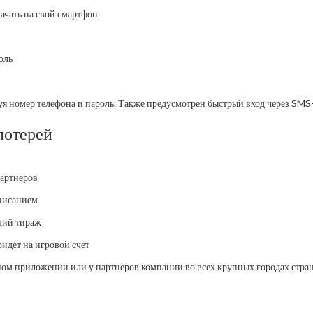
качать на свой смартфон
оль
я номер телефона и пароль. Также предусмотрен быстрый вход через SMS-
лотерей
партнеров
описанием
ший тираж
идет на игровой счет
ьном приложении или у партнеров компании во всех крупных городах стра