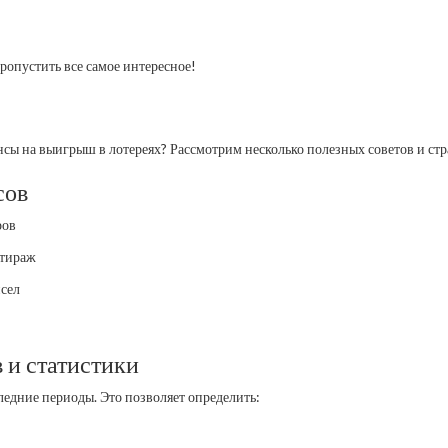
ропустить все самое интересное!
сы на выигрыш в лотереях? Рассмотрим несколько полезных советов и стр
сов
ров
 тираж
исел
 и статистики
ледние периоды. Это позволяет определить: