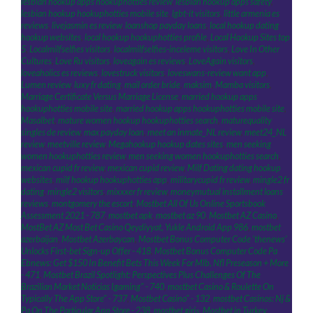
lesbian hookup apps hookuphotties review
,
lesbian hookup apps safety
,
lesbian hookup hookuphotties mobile site
,
lgbt-it visitors
,
little armenia es
reviews
,
livejasmin es review
,
loanshop payday loans
,
local hookup dating
hookup websites
,
local hookup hookuphotties profile
,
Local Hookup Sites top
5
,
Localmilfselfies visitors
,
localmilfselfies-inceleme visitors
,
Love In Other
Cultures
,
Love Ru visitors
,
loveagain es reviews
,
LoveAgain visitors
,
loveaholics es reviews
,
lovestruck visitors
,
loveswans-review want app
,
Lumen review
,
luxy fr dating
,
mail order bride
,
maksim
,
Mamba visitors
,
Marriage Certificate Versus Marriage License
,
married hookup apps
hookuphotties mobile site
,
married hookup apps hookuphotties mobile site
,
Masalbet
,
mature women hookup hookuphotties search
,
maturequality
singles de review
,
max payday loan
,
meet an inmate_NL review
,
meet24_NL
review
,
meetville review
,
Megahookup hookup dates sites
,
men seeking
women hookuphotties review
,
men seeking women hookuphotties search
,
mexican cupid fr review
,
mexican cupid review
,
Milf Dating dating hookup
websites
,
milf hookup hookuphotties app
,
militarycupid fr review
,
mingle2 fr
dating
,
mingle2 visitors
,
mixxxer fr review
,
moneymutual installment loans
reviews
,
montgomery the escort
,
Mostbet All Of Us Online Sportsbook
Assessment 2021 - 787
,
mostbet apk
,
mostbet az 90
,
Mostbet AZ Casino
,
MostBet AZ Most Bet Casino Qeydiyyat, Yukle Android App 986
,
mostbet
azerbaijan
,
Mostbet Azerbaycan
,
Mostbet Bonus Computer Code 'thenews'
Unlocks First-bet Sign-up Offer - 418
,
Mostbet Bonus Computer Code Pa
Ebnews: Get $150 In Benefit Bets This Week For Mlb, Nfl Preseason + More
- 471
,
Mostbet Brazil Spotlight: Perspectives Plus Challenges Of The
Brazilian Market Noticias Igaming" - 740
,
‎mostbet Casino & Roulette On
Typically The App Store" - 737
,
Mostbet Casino" - 132
,
‎mostbet Casinos: Nj &
Pa On The Particular App Store - 238
,
mostbet giriş
,
Mostbet in Turkey
,