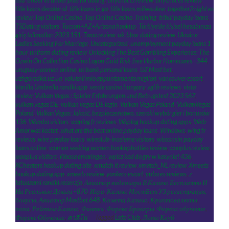
nsa
,
tinder vs tinder plus for dating
,
tinychat cs review
,
tinychat es review
,
title loans decatur al
,
title loans in ga
,
title loans milwaukee
,
together2night es
review
,
Top Online Casino
,
Top Online Casino
,
Training
,
tribal payday loans
,
TSDating visitors
,
Tucson+AZ+Arizona hookup
,
Türkiye'de kişisel hesabınıza
giriş talimatları 2023 151
,
Twoo review
,
uk-bbw-dating review
,
Ukraine
Ladies Seeking For Marriage
,
Uncategorized
,
unemployment payday loans 1
hour
,
uniform dating review
,
Unlocking The Best Gambling Experience: The
Ozwin On Collection Casino Logon Guid Risk-free Harbor Homecares - 344
,
uruguay-women online
,
us bank personal loans
,
UZ Most bet
,
uzhgorodka.uz.ua
,
valuta il mio appuntamento migliori
,
vancouver escort
,
Vanilla Umbrella randki app
,
verde casino hungary
,
vgl fr reviews
,
vista
review
,
Vulkan Vegas ️: Spieler Erfahrungen und Betrugstest 2023 567
,
vulkan vegas DE
,
vulkan vegas DE login
,
Vulkan Vegas Poland
,
VulkanVegas
Poland
,
VulkanVegas: Jakość, bezpieczeństwo, szeroki wybór gier i bonusów
136
,
Wamba visitors
,
waplog fr reviews
,
Waplog hookup dating apps
,
Web-
Amor was kostet
,
what are the best online payday loans
,
Windows
,
wing fr
reviews
,
wire payday loans
,
wireclub-inceleme visitors
,
wisconsin payday
loans online
,
women seeking women hookuphotties review
,
wooplus review
,
wooplus visitors
,
Woosa ervaringen
,
wpisz kod do gry w kasynie! 436
,
XCheaters hookup dating site
,
xmatch it review
,
xmatch_NL review
,
Xmeets
hookup dating app
,
xmeets review
,
yonkers escort
,
yubo es reviews
,
z
tatuazami randki recenzja
,
Авиатор видеоигра В Казино Бесплатно И
На Реальные Деньги - 870
,
Игра
,
Казино МостБет УЗ регистрация,
бонусы, Авиатор Mostbet 648
,
Комета Казино
,
Криптовалюты
,
попа
,
Рейтинг Казино
,
Финтех
,
Форекс Брокеры
,
Форекс обучение
,
Форекс Обучение
,
คาสิโน
Tagged
Loto Club
,
Лото Клуб