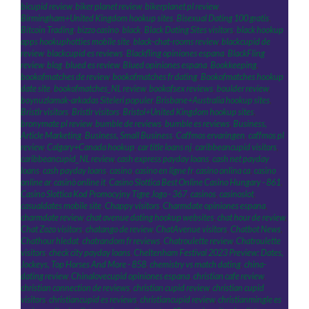
bicupid review
,
biker planet review
,
bikerplanet pl review
,
Birmingham+United Kingdom hookup sites
,
Bisexual Dating 100 gratis
,
Bitcoin Trading
,
bizzo casino
,
black
,
Black Dating Sites visitors
,
black hookup
apps hookuphotties mobile site
,
black-chat-rooms review
,
blackcupid de
review
,
blackcupid es reviews
,
Blackfling opiniones espana
,
BlackFling
review
,
blog
,
blued es review
,
Blued opiniones espana
,
Bookkeeping
,
bookofmatches de review
,
bookofmatches fr dating
,
Bookofmatches hookup
date site
,
bookofmatches_NL review
,
bookofsex reviews
,
boulder review
,
boynuzlamak-arkadas Siteleri populer
,
Brisbane+Australia hookup sites
,
Bristlr visitors
,
Bristlr visitors
,
Bristol+United Kingdom hookup sites
,
bronymate pl review
,
bumble de reviews
,
bumble es reviews
,
Business,
Article Marketing
,
Business, Small Business
,
Caffmos ervaringen
,
caffmos pl
review
,
Calgary+Canada hookup
,
car title loans nj
,
caribbeancupid visitors
,
caribbeancupid_NL review
,
cash express payday loans
,
cash net payday
loans
,
cash payday loans
,
casino
,
casino en ligne fr
,
casino onlina ca
,
casino
online ar
,
casinò online it
,
Casino Slottica Best Online Casino Hungary - 861
,
Casino Slottica Kod Promocyjny Tigre Jogo - 367
,
casinos
,
casinoslot
,
casualdates mobile site
,
Chappy visitors
,
Charmdate opiniones espana
,
charmdate review
,
chat avenue dating hookup websites
,
chat hour de review
,
Chat Zozo visitors
,
chatango de review
,
ChatAvenue visitors
,
Chatbot News
,
Chathour hledat
,
chatrandom fr reviews
,
Chatroulette review
,
Chatroulette
visitors
,
check city payday loans
,
Cheltenham Festival 2023 Preview: Dates,
Jockeys, Top Horses And More - 858
,
chemistry vs match dating
,
china-
dating review
,
Chinalovecupid opiniones espana
,
christian cafe review
,
christian connection de reviews
,
christian cupid review
,
christian cupid
visitors
,
christiancupid es reviews
,
christiancupid review
,
christianmingle es