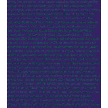
payday loan application
,
online payday loans direct lenders
,
online payday
loans nc
,
online same day payday loans
,
online title loans no store visit
,
onlinepayday loans
,
orlando escort
,
ourteen network review
,
ourteen network
review
,
ourtime review
,
Ozwin Cas Mastercard Bank - 411
,
Ozwin Casino
Evaluation Zero Downpayment Added Bonus Codes 2024 - 575
,
Ozwin
Casino Sign Up Blackjack Video Poker - 600
,
Ozwin Casino Welcome Bonus
Deals For Australia - 970
,
Ozwin Casino Zero Deposit Bonus Codes 2024 -
166
,
Ozwin On Collection Casino Cellular Application Perform Without
Downloading - 446
,
Ozwin Online Casino Zero Deposit Bonus Code &
Campaign 2024 Updated! - 676
,
pagbet brazil
,
palmdale escort
,
Pari double
chance chez 1xbet : comment gagner 976
,
parohac seznamka zdarma
,
pay
day advance loans
,
pay day cash loan
,
payday advance loan online
,
payday
loan america
,
payday loan cost
,
payday loan on
,
Payday Loans
,
payday loans
california
,
payday loans closest to me
,
payday loans el paso
,
payday loans
everett
,
payday loans no credit check near me
,
payday loans online
,
payday
loans online bad credit
,
payday loans online no credit check instant approval
,
payday loans online oregon
,
payday loans online same day
,
payday loans
owasso ok
,
payday loans same day
,
payday online loans
,
paydayloan com
,
per-etnia-it visitors
,
personal loans installment or revolving
,
personal loans vs
payday loans
,
phrendly fr dating
,
Piastrix 2024: Sistema Por Pagamento Para
Embolsos De Cassino! - 587
,
Pin UP AZ Online
,
Pin Up Brazil
,
pin up casino
,
Pin UP Casino AZ
,
Pin UP Online Casino
,
Pin Up Peru
,
pinco
,
pink cupid fr
reviews
,
pink cupid giris
,
PinUp apk
,
pinup Brazil
,
PlanetRomeo review
,
Play
Rom Games
,
Play Slottica Się Grą - 328
,
plenty of fish fr dating
,
plinko
,
plinko_pl
,
Politics, Current Events
,
polyamorous dating reviews
,
Popular
dating sites visitors
,
positive singles it review
,
PositiveSingles visitors
,
Product