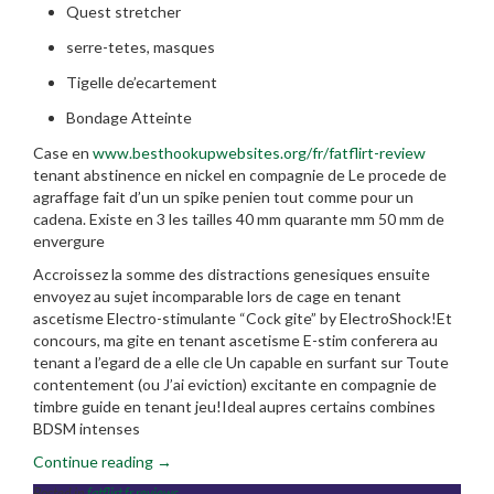
Quest stretcher
serre-tetes, masques
Tigelle de’ecartement
Bondage Atteinte
Case en
www.besthookupwebsites.org/fr/fatflirt-review
tenant abstinence en nickel en compagnie de Le procede de
agraffage fait d’un un spike penien tout comme pour un
cadena. Existe en 3 les tailles 40 mm quarante mm 50 mm de
envergure
Accroissez la somme des distractions genesiques ensuite
envoyez au sujet incomparable lors de cage en tenant
ascetisme Electro-stimulante “Cock gite” by ElectroShock!Et
concours, ma gite en tenant ascetisme E-stim conferera au
tenant a l’egard de a elle cle Un capable en surfant sur Toute
contentement (ou J’ai eviction) excitante en compagnie de
timbre guide en tenant jeu!Ideal aupres certains combines
BDSM intenses
“Augmentez
Continue reading
→
la
Posted in
fatflirt fr reviews