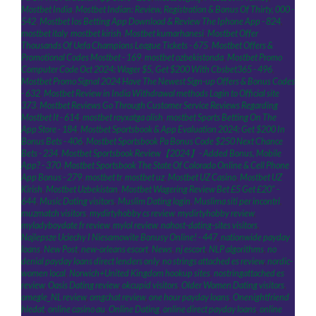
Mostbet India
,
Mostbet Indian: Review, Registration & Bonus Of Thirty, 000 -
542
,
Mostbet Ios Betting App Download & Review The Iphone App - 824
,
mostbet italy
,
mostbet kirish
,
Mostbet kumarhanesi
,
Mostbet Offer
Thousands Of Uefa Champions League Tickets - 675
,
Mostbet Offers &
Promotional Codes Mostbet - 169
,
mostbet ozbekistonda
,
Mostbet Promo
Computer Code Oct 2024: Wager $5, Get $200 With Cbsbet365 - 496
,
Mostbet Promo Signal 2024 Have The Newest Sign-up Offers & Bonus Codes
- 632
,
Mostbet Review in India Withdrawal methods Login to Official site
373
,
Mostbet Reviews Go Through Customer Service Reviews Regarding
Mostbet It - 614
,
mostbet royxatga olish
,
‎mostbet Sports Betting On The
App Store - 184
,
Mostbet Sportsbook & App Evaluation 2024: Get $200 In
Bonus Bets - 406
,
Mostbet Sportsbook Pa Bonus Code $250 Next Chance
Bets - 234
,
Mostbet Sportsbook Review【2024】- Added Bonus, Mobile
App? - 370
,
Mostbet Sportsbook The State Of Colorado Online & Cell Phone
App Bonus - 279
,
mostbet tr
,
mostbet uz
,
Mostbet UZ Casino
,
Mostbet UZ
Kirish
,
Mostbet Uzbekistan
,
Mostbet Wagering Review Bet £5 Get £20" -
644
,
Music Dating visitors
,
Muslim Dating login
,
Muslima siti per incontri
,
muzmatch visitors
,
mydirtyhobby cs review
,
mydirtyhobby review
,
myladyboydate fr review
,
mylol review
,
nahost-dating-sites visitors
,
Najlepsze Uciechy I Niesamowite Bonusy Online! - 447
,
nationwide payday
loans
,
New Post
,
new-orleans escort
,
News
,
nj escort
,
NLP algorithms
,
no
denial payday loans direct lenders only
,
no strings attached es review
,
nordic-
women local
,
Norwich+United Kingdom hookup sites
,
nostringattached es
review
,
Oasis Dating review
,
okcupid visitors
,
Older Women Dating visitors
,
omegle_NL review
,
omgchat review
,
one hour payday loans
,
Onenightfriend
hledat
,
online casino au
,
Online Dating
,
online direct payday loans
,
online