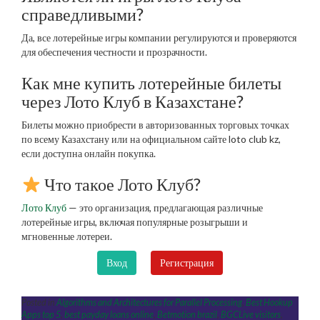
справедливыми?
Да, все лотерейные игры компании регулируются и проверяются
для обеспечения честности и прозрачности.
Как мне купить лотерейные билеты
через Лото Клуб в Казахстане?
Билеты можно приобрести в авторизованных торговых точках
по всему Казахстану или на официальном сайте loto club kz,
если доступна онлайн покупка.
Что такое Лото Клуб?
Лото Клуб
— это организация, предлагающая различные
лотерейные игры, включая популярные розыгрыши и
мгновенные лотереи.
Вход
Регистрация
Posted in
Algorithms and Architectures for Parallel Processing
,
Best Hookup
Apps top 5
,
best payday loans online
,
Betmotion brazil
,
BGCLive visitors
,