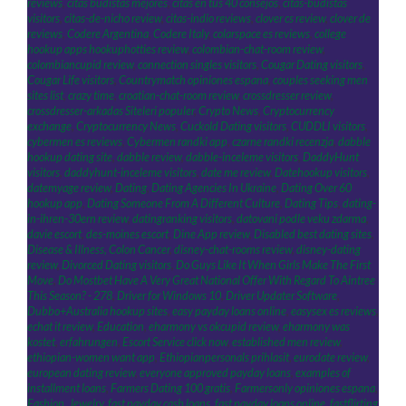
reviews
,
citas budistas mejores
,
citas en tus 40 consejos
,
citas-budistas
visitors
,
citas-de-nicho review
,
citas-indio reviews
,
clover cs review
,
clover de
reviews
,
Codere Argentina
,
Codere Italy
,
colarspace es reviews
,
college
hookup apps hookuphotties review
,
colombian-chat-room review
,
colombiancupid review
,
connection singles visitors
,
Cougar Dating visitors
,
Cougar Life visitors
,
Countrymatch opiniones espana
,
couples seeking men
sites list
,
crazy time
,
croatian-chat-room review
,
crossdresser review
,
crossdresser-arkadas Siteleri populer
,
Crypto News
,
Cryptocurrency
exchange
,
Cryptocurrency News
,
Cuckold Dating visitors
,
CUDDLI visitors
,
cybermen es reviews
,
Cybermen randki app
,
czarne randki recenzja
,
dabble
hookup dating site
,
dabble review
,
dabble-inceleme visitors
,
DaddyHunt
visitors
,
daddyhunt-inceleme visitors
,
date me review
,
Datehookup visitors
,
datemyage review
,
Dating
,
Dating Agencies In Ukraine
,
Dating Over 60
hookup app
,
Dating Someone From A Different Culture
,
Dating Tips
,
dating-
in-ihren-30ern review
,
datingranking visitors
,
datovani podle veku zdarma
,
davie escort
,
des-moines escort
,
Dine App review
,
Disabled best dating sites
,
Disease & Illness, Colon Cancer
,
disney-chat-rooms review
,
disney-dating
review
,
Divorced Dating visitors
,
Do Guys Like It When Girls Make The First
Move
,
Do Mostbet Have A Very Great National Offer With Regard To Aintree
This Season? - 278
,
Driver for Windows 10
,
Driver Updater Software
,
Dubbo+Australia hookup sites
,
easy payday loans online
,
easysex es reviews
,
echat it review
,
Education
,
eharmony vs okcupid review
,
eharmony was
kostet
,
erfahrungen
,
Escort Service click now
,
established men review
,
ethiopian-women want app
,
Ethiopianpersonals prihlasit
,
eurodate review
,
european dating review
,
everyone approved payday loans
,
examples of
installment loans
,
Farmers Dating 100 gratis
,
Farmersonly opiniones espana
,
Fashion, Jewelry
,
fast payday cash loans
,
fast payday loans online
,
fastflirting