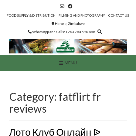
Skip
to
content
FOOD SUPPLY & DISTRIBUTION
FILMING AND PHOTOGRAPHY
CONTACT US
Harare, Zimbabwe
WhatsApp and Calls: +263 784 590 488
MENU
Category:
fatflirt fr
reviews
Лото Клуб Онлайн ᐉ