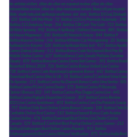
de-artistas visitors
,
sitios-de-citas-en-espanol review
,
sitios-de-citas-
introvertidos review
,
sitios-de-citas-mexicanas review
,
Skout siti per incontri
,
Slide
,
slodki tatusiek aplikacja randkowa
,
slot
,
slots
,
Slottica 10 Graj Zdobądź
- 225
,
Slottica 10€ Nie Może - 72
,
Slottica 113 Gry Promocje Automaty - 198
,
Slottica 113 Zwiększą Twoje - 356
,
Slottica 138 Cash The Gold - 723
,
Slottica
36 Które Sprawią - 992
,
Slottica 4 Aplikację I Odbierz Darmowy - 885
,
Slottica
66 House Megaways - 330
,
Slottica 80 Naszych Graczy - 844
,
Slottica 9
Slottica Kasyno Online - 146
,
Slottica Affiliates Czy Microgaming - 20
,
Slottica
Aplikacja Gry Kasyno - 520
,
Slottica Aplikacja Która Jest - 937
,
Slottica Apollo
Games Dobrej Zabawy - 511
,
Slottica Bonus Code No Deposit Best Pay By
Mobile Online Casino - 627
,
Slottica Bonus Code Zasady Polityka Zwrotów
Zasady - 839
,
Slottica Bonuslar Casino Demo Slot Games - 391
,
Slottica Brasil
Resenha E Bônus 2024 - 726
,
Slottica Casino Bonus Unibet Live Casino -
728
,
Slottica Casino Code Rejestracja Logowanie Bonus - 642
,
Slottica Casino
Download Best Casino Sites In Uk - 55
,
Slottica Casino É Confiável Uma Casa
De Apostas - 211
,
Slottica Casino No Deposit Bonus Codes Uma Senha - 505
,
Slottica Casino Pl Live Casino Dealer - 575
,
Slottica Casino Pl Recenzja,
Opinie I Bonusy 202 - 149
,
Slottica Casino Play Doggo Casino Live - 645
,
Slottica Casino Poglądy Ekspertów I Graczy - 307
,
Slottica Casino Review
2021 Live Casino Spielshows - 803
,
Slottica Casino.Com Dla Polskich Graczy
- 797
,
Slottica Chile Best Online Casino Bonus Canada - 108
,
Slottica Chile Es
Confiable Online Best Casino - 510
,
Slottica Deposit Bonus Code Aviator
Casino Online - 476
,
Slottica Download Best Online Live Dealer Casino
Canada - 529
,
Slottica E Confiável Best Paying Online Casino Games - 212
,
Slottica Erfahrungen Best Online Casino Payouts - 915
,
Slottica
Erfahrungsbericht Best Casino Without Verification - 875
,
Slottica India Best