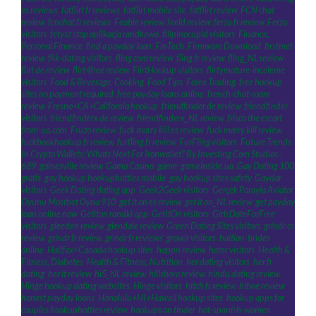
es reviews
,
fatflirt fr reviews
,
fatflirt mobile site
,
fatflirt review
,
FCN chat
review
,
fcnchat fr reviews
,
Feabie review
,
feeld review
,
ferzu fr review
,
Ferzu
visitors
,
fetysz stop aplikacja randkowa
,
filipinocupid visitors
,
Finance,
Personal Finance
,
find a payday loan
,
FinTech
,
Firmware Download
,
firstmet
review
,
fkk-dating visitors
,
fling com review
,
fling fr review
,
fling_NL review
,
flirt de review
,
flirt4free review
,
FlirtHookup visitors
,
flirtymature-inceleme
visitors
,
Food & Beverage, Cooking
,
Food Tips
,
Forex Trading
,
free hookup
sites no payment required
,
free payday loans online
,
french-chat-room
review
,
Fresno+CA+California hookup
,
friendfinder de review
,
friendfinder
visitors
,
friendfinderx de review
,
friendfinderx_NL review
,
frisco the escort
,
from-ua.com
,
Fruzo review
,
fuck marry kill es review
,
fuck marry kill review
,
fuckbookhookup fr review
,
furfling fr review
,
FurFling visitors
,
Future Trends
In Crypto Wallets: Whats Next For Ironwallet? By Investing Com Studios -
689
,
gainesville review
,
Gama Casino
,
game
,
gameinside.ua
,
Gay Dating 100
gratis
,
gay hookup hookuphotties mobile
,
gay hookup sites safety
,
Gaydar
visitors
,
Geek Dating dating app
,
Geek2Geek visitors
,
Gerçek Parayla Aviator
Oyunu Mostbet Oyna 910
,
get it on es review
,
get it on_NL review
,
get payday
loan online now
,
Getiton randki app
,
GetItOn visitors
,
GirlsDateForFree
visitors
,
gleeden review
,
glendale review
,
Green Dating Sites visitors
,
grindr cs
review
,
grindr fr review
,
grindr fr reviews
,
growlr visitors
,
haitian-brides
online
,
Halifax+Canada hookup sites
,
happn review
,
hater visitors
,
Health &
Fitness, Diabetes
,
Health & Fitness, Nutrition
,
her dating visitors
,
her fr
dating
,
her it review
,
hi5_NL review
,
hillsboro review
,
hindu dating review
,
Hinge hookup dating websites
,
Hinge visitors
,
hitch fr review
,
hitwe review
,
honest payday loans
,
Honolulu+HI+Hawaii hookup sites
,
hookup apps for
couples hookuphotties review
,
hookups on tinder
,
hot-spanish-women