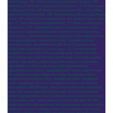
Casino Strategy - 701
,
Slottica Jak Usunąć Konto Kasyno Na Żywo - 809
,
Slottica Kasyno Bonus Bez Depozytu Best Ideal Casino - 26
,
Slottica Legalne
Graj Buckets Of Gold - 100
,
Slottica Login Best Casino Offers - 203
,
Slottica
Mobil Além De Disponibilizar - 284
,
Slottica No Deposit Bonus Codes Kasyna
Online - 417
,
Slottica Pl Live Casino Blackjack - 166
,
Slottica Pl Slottica Casino
App - 71
,
Slottica Wyplata Wyciągnięcie Ręki - 217
,
Slottica Wyplaty Demo
Casino Spiele - 731
,
smooch dating fr reviews
,
smooch-inceleme visitors
,
smore review
,
snapchat adult accounts
,
snapfuck es review
,
Sober living
,
Society, Divorce
,
Software development
,
Soulsingles hookup dating websites
,
sovereign payday loans
,
Spanking Sites visitors
,
Spicymatch prihlasit
,
SpicyMatch visitors
,
SpicyMatch was kostet
,
Sports Dating Sites visitors
,
Spribe Aviator Game Hack Сделать Ставку - 135
,
springfield escort
,
springfield-2 review
,
Steps To Planning A Wedding
,
Stockton+NJ+New
Jersey hookup sites
,
Successful Interracial Marriages
,
Sudy hookup dating
websites
,
sugar daddies usa best sugar daddy websites for sugar babies
,
sugar daddies usa where to get a sugar daddy
,
Sugarbook hledat
,
sugardaddyforme es reviews
,
sugardaddyforme fr reviews
,
sweet bonanza
TR
,
sweet discreet review
,
Swinger Sites visitors
,
Swinger Sites visitors
,
swinging-heaven-inceleme visitors
,
swinglifestyle review
,
swinglifestyle
review
,
swinglifestyle_NL review
,
swingtowns fr review
,
swipe fr dating
,
Swipe prihlasit
,
SWOOP visitors
,
taimi it review
,
tantan review
,
tastebuds fr
review
,
teen hookup apps hookuphotties login
,
Teenchat siti per incontri
gratuiti
,
Telegraph Dating visitors
,
tendermeets review
,
tendermeets review
,
test
,
text payday loan
,
Təyyarə oyunu 1win 1win Aviator game 521
,
thai
dating review
,
thai-chat-room review
,
thaicupid de review
,
thaicupid visitors
,
thaifriendly es review
,
The League visitors
,
Three Day Rule visitors
,
tinder