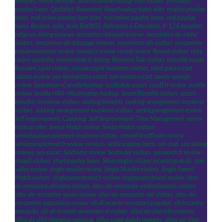
Reviews, Movie Reviews
,
professionelle-dating-sites visitors
,
provident
payday loans
,
Qizilbilet
,
Ramenbet
,
Raya hookup dates sites
,
readies payday
loans
,
real online payday loan sites
,
real online payday loans
,
real payday
loans
,
Recipes
,
redy_texts Betilt50
,
Reference & Education, K-12 Education
,
religious dating reviews
,
rencontres-biracial reviews
,
rencontres-de-niche
visitors
,
rencontres-de-tatouage reviews
,
rencontres-lds visitors
,
rencontres-
polyamoureuses review
,
reveal cs review
,
reveal review
,
Reveal visitors
,
ricky
casino australia
,
romancetale fr dating
,
RomanceTale visitors
,
roseville escort
,
RussianCupid visitors
,
russiancupid-inceleme visitors
,
saint-paul escort
,
salinas review
,
san-bernardino escort
,
san-mateo escort
,
sandy-springs
review
,
Saskatoon+Canada hookup
,
scottsdale escort
,
scruff fr review
,
seattle
review
,
Seattle+WA+Washington hookup
,
Secret Benefits visitors
,
secret-
benefits-inceleme visitors
,
seeking benefits
,
seeking-arrangement-inceleme
visitors
,
seeking-arrangement-inceleme visitors
,
seekingarragement review
,
Self Improvement, Coaching
,
Self Improvement, Time Management
,
senior
hookup sites
,
Senior Match review
,
Senior Match visitors
,
seniorblackpeoplemeet-inceleme visitors
,
seniorfriendfinder review
,
seniorpeoplemeet fr review
,
services
,
settle payday loans
,
sex chat
,
sex dating
reviews
,
sex escort
,
Sexfinder review
,
Sexfinder visitors
,
sexsearch fr review
,
shaadi visitors
,
short payday loans
,
Silversingles siti per incontri gratuiti
,
simi-
valley review
,
single muslim review
,
Single Muslim visitors
,
Single Parent
Match visitors
,
singleparentmeet fr review
,
singleparentmeet review
,
sites-
de-rencontre-africains visitors
,
sites-de-rencontre-professionnels visitors
,
sites-de-rencontre-senior review
,
sites-de-rencontre-std visitors
,
sites-de-
rencontres-populaires review
,
siti di incontri messicani popolari
,
siti incontro
aranzulla
,
siti-di-incontri-americani-it visitors
,
sitios de citas friki mejores
,
sitios de citas hispanos consejos
,
sitios sugar daddy mejores
,
sitios-de-citas-