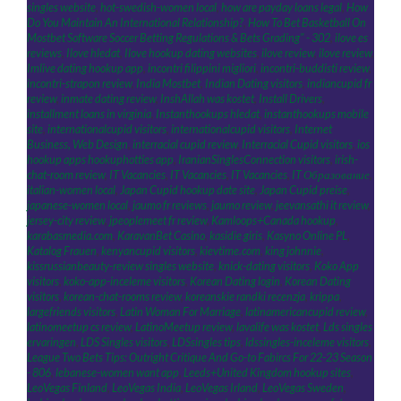
singles website
,
hot-swedish-women local
,
how are payday loans legal
,
How
Do You Maintain An International Relationship?
,
How To Bet Basketball On
Mostbet Software Soccer Betting Regulations & Bets Grading" - 302
,
ilove es
reviews
,
Ilove hledat
,
Ilove hookup dating websites
,
ilove review
,
ilove review
,
Imlive dating hookup app
,
incontri filippini migliori
,
incontri-buddisti review
,
incontri-strapon review
,
India Mostbet
,
Indian Dating visitors
,
indiancupid fr
review
,
inmate dating review
,
InshAllah was kostet
,
Install Drivers
,
installment loans in virginia
,
Instanthookups hledat
,
instanthookups mobile
site
,
internationalcupid visitors
,
internationalcupid visitors
,
Internet
Business, Web Design
,
interracial cupid review
,
Interracial Cupid visitors
,
ios
hookup apps hookuphotties app
,
IranianSinglesConnection visitors
,
irish-
chat-room review
,
IT Vacancies
,
IT Vacancies
,
IT Vacancies
,
IT Образование
,
italian-women local
,
Japan Cupid hookup date site
,
Japan Cupid preise
,
japanese-women local
,
jaumo fr reviews
,
jaumo review
,
jeevansathi it review
,
jersey-city review
,
jpeoplemeet fr review
,
Kamloops+Canada hookup
,
karabasmedia.com
,
KaravanBet Casino
,
kasidie giris
,
Kasyno Online PL
,
Katalog Frauen
,
kenyancupid visitors
,
kievtime.com
,
king johnnie
,
kissrussianbeauty-review singles website
,
knick-dating visitors
,
Koko App
visitors
,
koko-app-inceleme visitors
,
Korean Dating login
,
Korean Dating
visitors
,
korean-chat-rooms review
,
koreanskie randki recenzja
,
krippa
,
largefriends visitors
,
Latin Woman For Marriage
,
latinamericancupid review
,
latinomeetup cs review
,
LatinoMeetup review
,
lavalife was kostet
,
Lds singles
ervaringen
,
LDS Singles visitors
,
LDSsingles tips
,
ldssingles-inceleme visitors
,
League Two Bets Tips: Outright Critique And Go-to Fabircs For 22-23 Season
- 806
,
lebanese-women want app
,
Leeds+United Kingdom hookup sites
,
LeoVegas Finland
,
LeoVegas India
,
LeoVegas Irland
,
LeoVegas Sweden
,