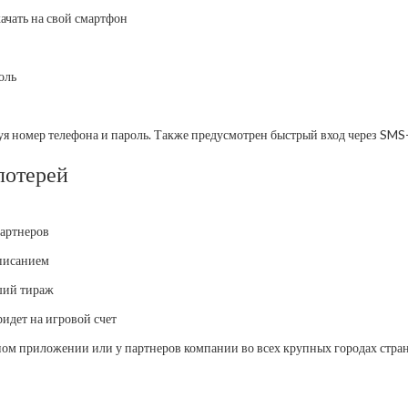
качать на свой смартфон
оль
я номер телефона и пароль. Также предусмотрен быстрый вход через SMS-
лотерей
партнеров
описанием
ший тираж
идет на игровой счет
ьном приложении или у партнеров компании во всех крупных городах стра