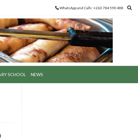
WhatsApp and Calls: +263 784 590 488
ARY SCHOOL
NEWS
o