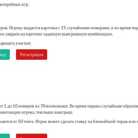
лотерейных игр.
еров. Игроку выдается карточка с 15 случайными номерами, и во время ти
всех закрыть на карточке заданную выигрышную комбинацию.
арианта участия:
ход
Регистрация
от 1 до 10 номеров из 70 возможных. Во время тиража случайным образом
а квитанции игрока, тем выше выигрыш.
аются от 50 тенге. Игрок может сделать ставку на ближайший тираж или 