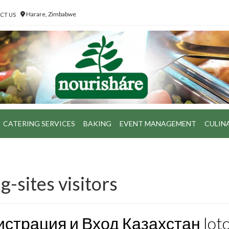
Harare, Zimbabwe
CT US
CATERING SERVICES
BAKING
EVENT MANAGEMENT
CULIN
-sites visitors
страция и Вход Казахстан lot