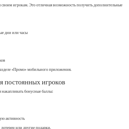
 своим игрокам. Это отличная возможность получить дополнительные
е дни или часы
ков
разделе «Промо» мобильного приложения.
я постоянных игроков
я накапливать бонусные баллы:
гую активность
 лотереи или другие подарки.