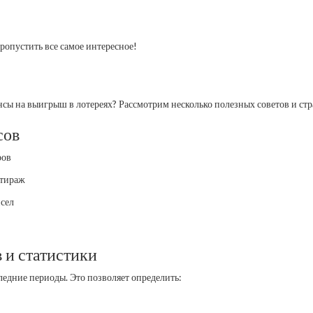
ропустить все самое интересное!
сы на выигрыш в лотереях? Рассмотрим несколько полезных советов и стр
сов
ров
 тираж
исел
 и статистики
ледние периоды. Это позволяет определить: