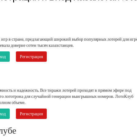
 игр в стране, предлагающий широкий выбор популярных лотерей для игр
евала доверие сотен тысяч казахстанцев.
ход
Регистрация
ность и надежность. Все тиражи лотерей проходят в прямом эфире под
го лототрона для случайной генерации выигрышных номеров. ЛотоКлуб
олном объеме.
ход
Регистрация
лубе