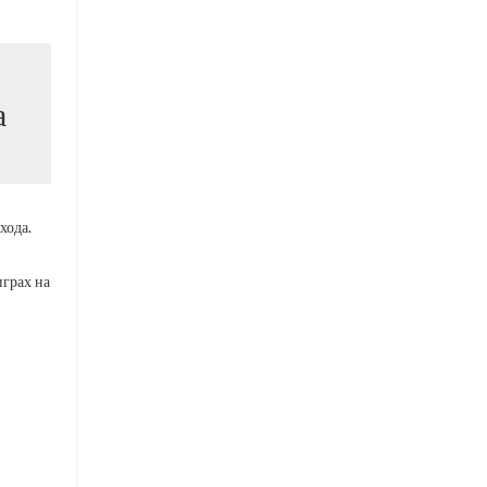
а
хода.
грах на