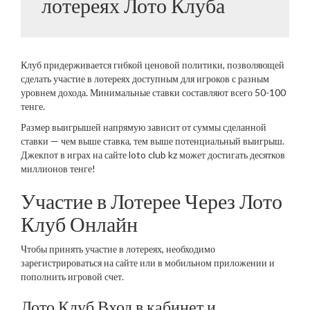
лотереях Лото Клуба
Клуб придерживается гибкой ценовой политики, позволяющей
сделать участие в лотереях доступным для игроков с разным
уровнем дохода. Минимальные ставки составляют всего 50-100
тенге.
Размер выигрышей напрямую зависит от суммы сделанной
ставки — чем выше ставка, тем выше потенциальный выигрыш.
Джекпот в играх на сайте loto club kz может достигать десятков
миллионов тенге!
Участие в Лотерее Через Лото
Клуб Онлайн
Чтобы принять участие в лотереях, необходимо
зарегистрироваться на сайте или в мобильном приложении и
пополнить игровой счет.
Лото Клуб Вход в кабинет и