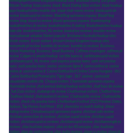
Birmingham+United Kingdom hookup sites
,
Bisexual Dating 100 gratis
,
Bitcoin Trading
,
bizzo casino
,
black
,
Black Dating Sites visitors
,
black hookup
apps hookuphotties mobile site
,
black-chat-rooms review
,
blackcupid de
review
,
blackcupid es reviews
,
Blackfling opiniones espana
,
BlackFling
review
,
blog
,
blued es review
,
Blued opiniones espana
,
Bookkeeping
,
bookofmatches de review
,
bookofmatches fr dating
,
Bookofmatches hookup
date site
,
bookofmatches_NL review
,
bookofsex reviews
,
boulder review
,
boynuzlamak-arkadas Siteleri populer
,
Brisbane+Australia hookup sites
,
Bristlr visitors
,
Bristlr visitors
,
Bristol+United Kingdom hookup sites
,
bronymate pl review
,
bumble de reviews
,
bumble es reviews
,
Business,
Article Marketing
,
Business, Small Business
,
Caffmos ervaringen
,
caffmos pl
review
,
Calgary+Canada hookup
,
car title loans nj
,
caribbeancupid visitors
,
caribbeancupid_NL review
,
cash express payday loans
,
cash net payday
loans
,
cash payday loans
,
casino
,
casino en ligne fr
,
casino onlina ca
,
casino
online ar
,
casinò online it
,
Casino Slottica Best Online Casino Hungary - 861
,
Casino Slottica Kod Promocyjny Tigre Jogo - 367
,
casinos
,
casinoslot
,
casualdates mobile site
,
Chappy visitors
,
Charmdate opiniones espana
,
charmdate review
,
chat avenue dating hookup websites
,
chat hour de review
,
Chat Zozo visitors
,
chatango de review
,
ChatAvenue visitors
,
Chatbot News
,
Chathour hledat
,
chatrandom fr reviews
,
Chatroulette review
,
Chatroulette
visitors
,
check city payday loans
,
Cheltenham Festival 2023 Preview: Dates,
Jockeys, Top Horses And More - 858
,
chemistry vs match dating
,
china-
dating review
,
Chinalovecupid opiniones espana
,
christian cafe review
,
christian connection de reviews
,
christian cupid review
,
christian cupid
visitors
,
christiancupid es reviews
,
christiancupid review
,
christianmingle es
reviews
,
citas budistas mejores
,
citas en tus 40 consejos
,
citas-budistas
visitors
,
citas-de-nicho review
,
citas-indio reviews
,
clover cs review
,
clover de