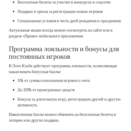
Бесплатные билеты за участие в конкурсах в соцсетях
Подарки и призы за регистрацию новых игроков
Специальные условия в честь дней рождения и праздников
Актуальные акции всегда можно посмотреть на сайте или в
разделе «Промо» мобильного приложения.
Программа лояльности и бонусы для
постоянных игроков
В Лото Клубе действует программа лояльности, позволяющая
накапливать бонусные баллы:
5% от суммы пополнения игрового счета
До 20% от проигранных средств
Бонусы за длительную игру, регистрацию друзей и другую
активность
Накопленные баллы можно обменять на бесплатные билеты в
лотереи или другие подарки.