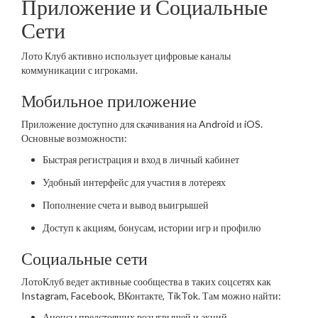
Приложение и Социальные
Сети
Лото Клуб активно использует цифровые каналы
коммуникации с игроками.
Мобильное приложение
Приложение доступно для скачивания на Android и iOS.
Основные возможности:
Быстрая регистрация и вход в личный кабинет
Удобный интерфейс для участия в лотереях
Пополнение счета и вывод выигрышей
Доступ к акциям, бонусам, истории игр и профилю
Социальные сети
ЛотоКлуб ведет активные сообщества в таких соцсетях как
Instagram, Facebook, ВКонтакте, TikTok. Там можно найти:
Анонсы предстоящих розыгрышей и акций