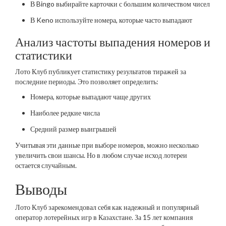
В Bingo выбирайте карточки с большим количеством чисел
В Keno используйте номера, которые часто выпадают
Анализ частоты выпадения номеров и
статистики
Лото Клуб публикует статистику результатов тиражей за
последние периоды. Это позволяет определить:
Номера, которые выпадают чаще других
Наиболее редкие числа
Средний размер выигрышей
Учитывая эти данные при выборе номеров, можно несколько
увеличить свои шансы. Но в любом случае исход лотереи
остается случайным.
Выводы
Лото Клуб зарекомендовал себя как надежный и популярный
оператор лотерейных игр в Казахстане. За 15 лет компания