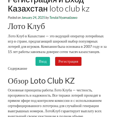
Казахстан loto club kz
Posted on
January 24, 2025
by
Tendai Nyamadzawo
Лото Клуб
Лото Клуб в Казахстане — это ведущий оператор лотерейных
игр в стране, предлагающий широкий выбор популярных
лотерей для игроков. Компания была основана в 2007 году и за
15 лет работы завоевала доверие сотен тысяч казахстанцев.
Вход
Регистрация
Содержание
Обзор Loto Club KZ
Основные принципы работы Лото Клуба — честность,
прозрачность и надежность. Все тиражи лотерей проходят в
прямом эфире под контролем комиссии и с использованием
сертифицированного лототрона для случайной генерации
выигрышных номеров. ЛотоКлуб гарантирует выплату всех
выигрышей своим участникам в полном объеме.