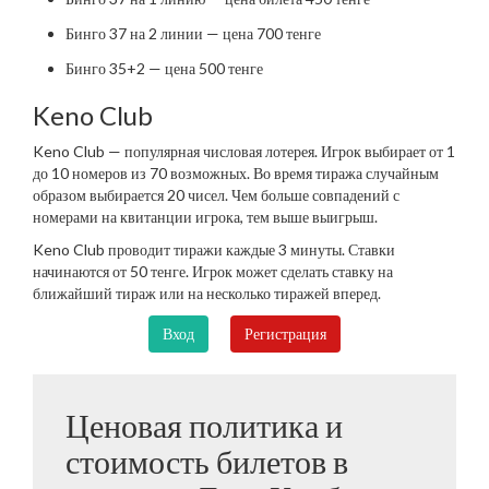
Бинго 37 на 2 линии — цена 700 тенге
Бинго 35+2 — цена 500 тенге
Keno Club
Keno Club — популярная числовая лотерея. Игрок выбирает от 1
до 10 номеров из 70 возможных. Во время тиража случайным
образом выбирается 20 чисел. Чем больше совпадений с
номерами на квитанции игрока, тем выше выигрыш.
Keno Club проводит тиражи каждые 3 минуты. Ставки
начинаются от 50 тенге. Игрок может сделать ставку на
ближайший тираж или на несколько тиражей вперед.
Вход
Регистрация
Ценовая политика и
стоимость билетов в