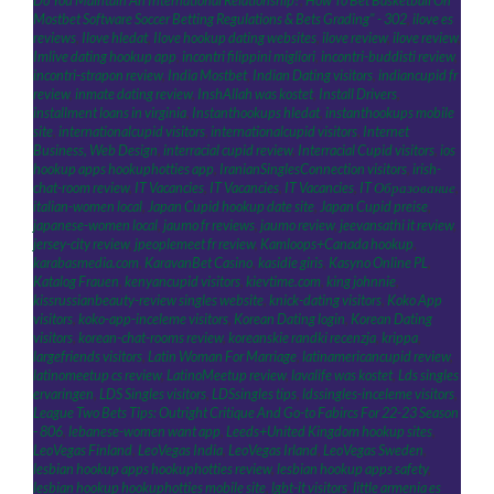
Do You Maintain An International Relationship?
,
How To Bet Basketball On
Mostbet Software Soccer Betting Regulations & Bets Grading" - 302
,
ilove es
reviews
,
Ilove hledat
,
Ilove hookup dating websites
,
ilove review
,
ilove review
,
Imlive dating hookup app
,
incontri filippini migliori
,
incontri-buddisti review
,
incontri-strapon review
,
India Mostbet
,
Indian Dating visitors
,
indiancupid fr
review
,
inmate dating review
,
InshAllah was kostet
,
Install Drivers
,
installment loans in virginia
,
Instanthookups hledat
,
instanthookups mobile
site
,
internationalcupid visitors
,
internationalcupid visitors
,
Internet
Business, Web Design
,
interracial cupid review
,
Interracial Cupid visitors
,
ios
hookup apps hookuphotties app
,
IranianSinglesConnection visitors
,
irish-
chat-room review
,
IT Vacancies
,
IT Vacancies
,
IT Vacancies
,
IT Образование
,
italian-women local
,
Japan Cupid hookup date site
,
Japan Cupid preise
,
japanese-women local
,
jaumo fr reviews
,
jaumo review
,
jeevansathi it review
,
jersey-city review
,
jpeoplemeet fr review
,
Kamloops+Canada hookup
,
karabasmedia.com
,
KaravanBet Casino
,
kasidie giris
,
Kasyno Online PL
,
Katalog Frauen
,
kenyancupid visitors
,
kievtime.com
,
king johnnie
,
kissrussianbeauty-review singles website
,
knick-dating visitors
,
Koko App
visitors
,
koko-app-inceleme visitors
,
Korean Dating login
,
Korean Dating
visitors
,
korean-chat-rooms review
,
koreanskie randki recenzja
,
krippa
,
largefriends visitors
,
Latin Woman For Marriage
,
latinamericancupid review
,
latinomeetup cs review
,
LatinoMeetup review
,
lavalife was kostet
,
Lds singles
ervaringen
,
LDS Singles visitors
,
LDSsingles tips
,
ldssingles-inceleme visitors
,
League Two Bets Tips: Outright Critique And Go-to Fabircs For 22-23 Season
- 806
,
lebanese-women want app
,
Leeds+United Kingdom hookup sites
,
LeoVegas Finland
,
LeoVegas India
,
LeoVegas Irland
,
LeoVegas Sweden
,
lesbian hookup apps hookuphotties review
,
lesbian hookup apps safety
,
lesbian hookup hookuphotties mobile site
,
lgbt-it visitors
,
little armenia es