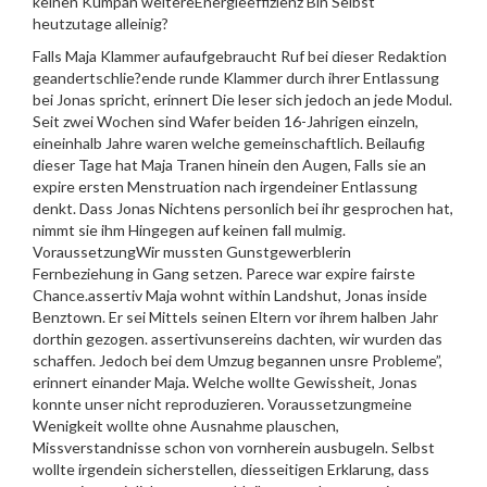
keinen Kumpan weitereEnergieeffizienz Bin Selbst
heutzutage alleinig?
Falls Maja Klammer aufaufgebraucht Ruf bei dieser Redaktion
geandertschlie?ende runde Klammer durch ihrer Entlassung
bei Jonas spricht, erinnert Die leser sich jedoch an jede Modul.
Seit zwei Wochen sind Wafer beiden 16-Jahrigen einzeln,
eineinhalb Jahre waren welche gemeinschaftlich. Beilaufig
dieser Tage hat Maja Tranen hinein den Augen, Falls sie an
expire ersten Menstruation nach irgendeiner Entlassung
denkt. Dass Jonas Nichtens personlich bei ihr gesprochen hat,
nimmt sie ihm Hingegen auf keinen fall mulmig.
VoraussetzungWir mussten Gunstgewerblerin
Fernbeziehung in Gang setzen. Parece war expire fairste
Chance.assertiv Maja wohnt within Landshut, Jonas inside
Benztown. Er sei Mittels seinen Eltern vor ihrem halben Jahr
dorthin gezogen. assertivunsereins dachten, wir wurden das
schaffen. Jedoch bei dem Umzug begannen unsre Probleme”,
erinnert einander Maja. Welche wollte Gewissheit, Jonas
konnte unser nicht reproduzieren. Voraussetzungmeine
Wenigkeit wollte ohne Ausnahme plauschen,
Missverstandnisse schon von vornherein ausbugeln. Selbst
wollte irgendein sicherstellen, diesseitigen Erklarung, dass