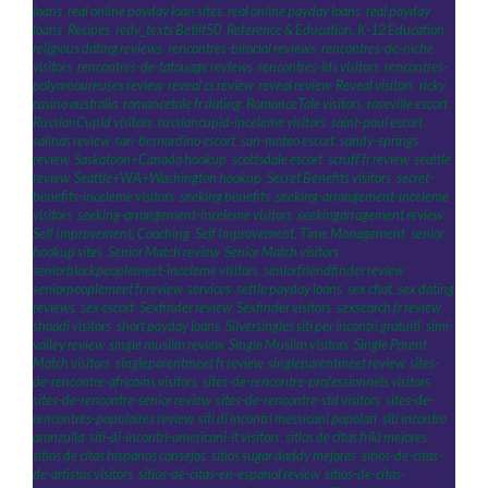
loans
,
real online payday loan sites
,
real online payday loans
,
real payday
loans
,
Recipes
,
redy_texts Betilt50
,
Reference & Education, K-12 Education
,
religious dating reviews
,
rencontres-biracial reviews
,
rencontres-de-niche
visitors
,
rencontres-de-tatouage reviews
,
rencontres-lds visitors
,
rencontres-
polyamoureuses review
,
reveal cs review
,
reveal review
,
Reveal visitors
,
ricky
casino australia
,
romancetale fr dating
,
RomanceTale visitors
,
roseville escort
,
RussianCupid visitors
,
russiancupid-inceleme visitors
,
saint-paul escort
,
salinas review
,
san-bernardino escort
,
san-mateo escort
,
sandy-springs
review
,
Saskatoon+Canada hookup
,
scottsdale escort
,
scruff fr review
,
seattle
review
,
Seattle+WA+Washington hookup
,
Secret Benefits visitors
,
secret-
benefits-inceleme visitors
,
seeking benefits
,
seeking-arrangement-inceleme
visitors
,
seeking-arrangement-inceleme visitors
,
seekingarragement review
,
Self Improvement, Coaching
,
Self Improvement, Time Management
,
senior
hookup sites
,
Senior Match review
,
Senior Match visitors
,
seniorblackpeoplemeet-inceleme visitors
,
seniorfriendfinder review
,
seniorpeoplemeet fr review
,
services
,
settle payday loans
,
sex chat
,
sex dating
reviews
,
sex escort
,
Sexfinder review
,
Sexfinder visitors
,
sexsearch fr review
,
shaadi visitors
,
short payday loans
,
Silversingles siti per incontri gratuiti
,
simi-
valley review
,
single muslim review
,
Single Muslim visitors
,
Single Parent
Match visitors
,
singleparentmeet fr review
,
singleparentmeet review
,
sites-
de-rencontre-africains visitors
,
sites-de-rencontre-professionnels visitors
,
sites-de-rencontre-senior review
,
sites-de-rencontre-std visitors
,
sites-de-
rencontres-populaires review
,
siti di incontri messicani popolari
,
siti incontro
aranzulla
,
siti-di-incontri-americani-it visitors
,
sitios de citas friki mejores
,
sitios de citas hispanos consejos
,
sitios sugar daddy mejores
,
sitios-de-citas-
de-artistas visitors
,
sitios-de-citas-en-espanol review
,
sitios-de-citas-