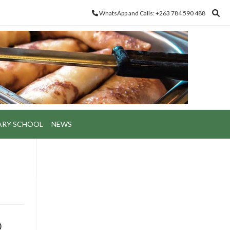
WhatsApp and Calls: +263 784 590 488
ARY SCHOOL
NEWS
o