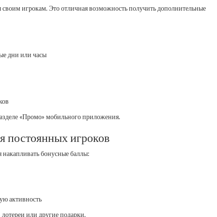
 своим игрокам. Это отличная возможность получить дополнительные
е дни или часы
ков
разделе «Промо» мобильного приложения.
я постоянных игроков
я накапливать бонусные баллы:
гую активность
 лотереи или другие подарки.