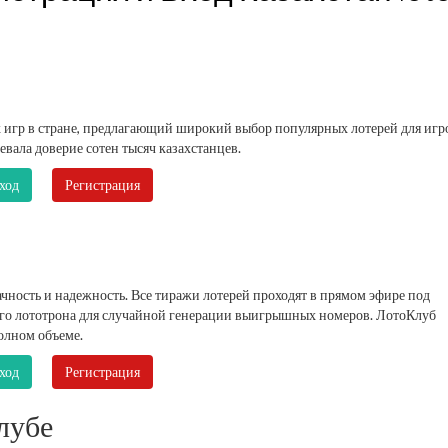
 игр в стране, предлагающий широкий выбор популярных лотерей для игр
евала доверие сотен тысяч казахстанцев.
ход
Регистрация
ность и надежность. Все тиражи лотерей проходят в прямом эфире под
го лототрона для случайной генерации выигрышных номеров. ЛотоКлуб
олном объеме.
ход
Регистрация
лубе