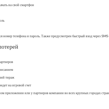
качать на свой смартфон
оль
я номер телефона и пароль. Также предусмотрен быстрый вход через SMS-
лотерей
партнеров
описанием
ший тираж
идет на игровой счет
ьном приложении или у партнеров компании во всех крупных городах стра