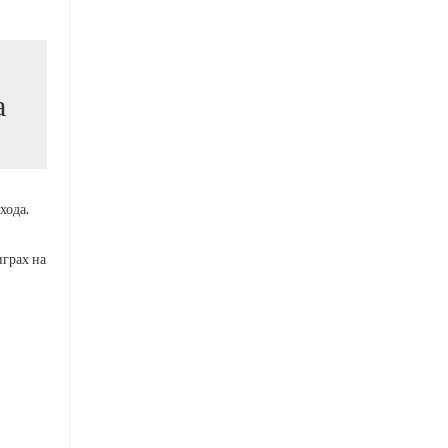
а
хода.
грах на