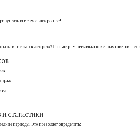
ропустить все самое интересное!
сы на выигрыш в лотереях? Рассмотрим несколько полезных советов и стр
сов
ров
 тираж
исел
 и статистики
ледние периоды. Это позволяет определить: