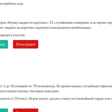
лотерейных игр.
еров. Игроку выдается карточка с 15 случайными номерами, и во время ти
всех закрыть на карточке заданную выигрышную комбинацию.
арианта участия:
ход
Регистрация
от 1 до 10 номеров из 70 возможных. Во время тиража случайным образом
а квитанции игрока, тем выше выигрыш.
аются от 50 тенге. Игрок может сделать ставку на ближайший тираж или 