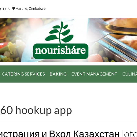
Harare, Zimbabwe
CT US
CATERING SERVICES
BAKING
EVENT MANAGEMENT
CULIN
 60 hookup app
страция и Вход Казахстан lot