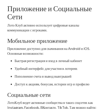
Приложение и Социальные
Сети
Лото Клуб активно использует цифровые каналы
коммуникации с игроками.
Мобильное приложение
Приложение доступно для скачивания на Android и iOS.
Основные возможности:
Быстрая регистрация и вход в личный кабинет
Удобный интерфейс для участия в лотереях
Пополнение счета и вывод выигрышей
Доступ к акциям, бонусам, истории игр и профилю
Социальные сети
ЛотоКлуб ведет активные сообщества в таких соцсетях как
Instagram, Facebook, ВКонтакте, TikTok. Там можно найти: