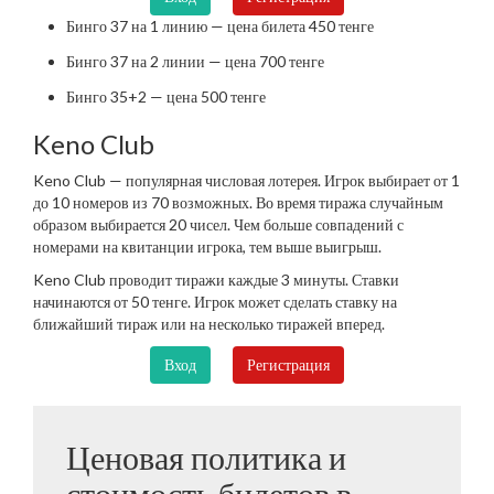
Бинго 37 на 1 линию — цена билета 450 тенге
Бинго 37 на 2 линии — цена 700 тенге
Бинго 35+2 — цена 500 тенге
Keno Club
Keno Club — популярная числовая лотерея. Игрок выбирает от 1
до 10 номеров из 70 возможных. Во время тиража случайным
образом выбирается 20 чисел. Чем больше совпадений с
номерами на квитанции игрока, тем выше выигрыш.
Keno Club проводит тиражи каждые 3 минуты. Ставки
начинаются от 50 тенге. Игрок может сделать ставку на
ближайший тираж или на несколько тиражей вперед.
Вход
Регистрация
Ценовая политика и
стоимость билетов в