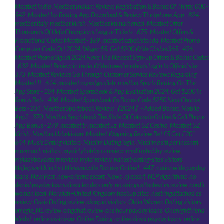
Mostbet India
,
Mostbet Indian: Review, Registration & Bonus Of Thirty, 000 -
542
,
Mostbet Ios Betting App Download & Review The Iphone App - 824
,
mostbet italy
,
mostbet kirish
,
Mostbet kumarhanesi
,
Mostbet Offer
Thousands Of Uefa Champions League Tickets - 675
,
Mostbet Offers &
Promotional Codes Mostbet - 169
,
mostbet ozbekistonda
,
Mostbet Promo
Computer Code Oct 2024: Wager $5, Get $200 With Cbsbet365 - 496
,
Mostbet Promo Signal 2024 Have The Newest Sign-up Offers & Bonus Codes
- 632
,
Mostbet Review in India Withdrawal methods Login to Official site
373
,
Mostbet Reviews Go Through Customer Service Reviews Regarding
Mostbet It - 614
,
mostbet royxatga olish
,
‎mostbet Sports Betting On The
App Store - 184
,
Mostbet Sportsbook & App Evaluation 2024: Get $200 In
Bonus Bets - 406
,
Mostbet Sportsbook Pa Bonus Code $250 Next Chance
Bets - 234
,
Mostbet Sportsbook Review【2024】- Added Bonus, Mobile
App? - 370
,
Mostbet Sportsbook The State Of Colorado Online & Cell Phone
App Bonus - 279
,
mostbet tr
,
mostbet uz
,
Mostbet UZ Casino
,
Mostbet UZ
Kirish
,
Mostbet Uzbekistan
,
Mostbet Wagering Review Bet £5 Get £20" -
644
,
Music Dating visitors
,
Muslim Dating login
,
Muslima siti per incontri
,
muzmatch visitors
,
mydirtyhobby cs review
,
mydirtyhobby review
,
myladyboydate fr review
,
mylol review
,
nahost-dating-sites visitors
,
Najlepsze Uciechy I Niesamowite Bonusy Online! - 447
,
nationwide payday
loans
,
New Post
,
new-orleans escort
,
News
,
nj escort
,
NLP algorithms
,
no
denial payday loans direct lenders only
,
no strings attached es review
,
nordic-
women local
,
Norwich+United Kingdom hookup sites
,
nostringattached es
review
,
Oasis Dating review
,
okcupid visitors
,
Older Women Dating visitors
,
omegle_NL review
,
omgchat review
,
one hour payday loans
,
Onenightfriend
hledat
,
online casino au
,
Online Dating
,
online direct payday loans
,
online