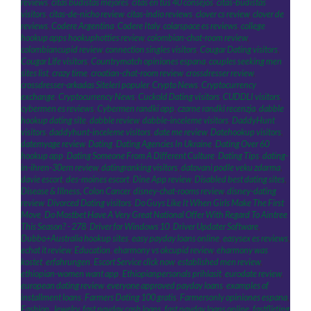
reviews
,
citas budistas mejores
,
citas en tus 40 consejos
,
citas-budistas
visitors
,
citas-de-nicho review
,
citas-indio reviews
,
clover cs review
,
clover de
reviews
,
Codere Argentina
,
Codere Italy
,
colarspace es reviews
,
college
hookup apps hookuphotties review
,
colombian-chat-room review
,
colombiancupid review
,
connection singles visitors
,
Cougar Dating visitors
,
Cougar Life visitors
,
Countrymatch opiniones espana
,
couples seeking men
sites list
,
crazy time
,
croatian-chat-room review
,
crossdresser review
,
crossdresser-arkadas Siteleri populer
,
Crypto News
,
Cryptocurrency
exchange
,
Cryptocurrency News
,
Cuckold Dating visitors
,
CUDDLI visitors
,
cybermen es reviews
,
Cybermen randki app
,
czarne randki recenzja
,
dabble
hookup dating site
,
dabble review
,
dabble-inceleme visitors
,
DaddyHunt
visitors
,
daddyhunt-inceleme visitors
,
date me review
,
Datehookup visitors
,
datemyage review
,
Dating
,
Dating Agencies In Ukraine
,
Dating Over 60
hookup app
,
Dating Someone From A Different Culture
,
Dating Tips
,
dating-
in-ihren-30ern review
,
datingranking visitors
,
datovani podle veku zdarma
,
davie escort
,
des-moines escort
,
Dine App review
,
Disabled best dating sites
,
Disease & Illness, Colon Cancer
,
disney-chat-rooms review
,
disney-dating
review
,
Divorced Dating visitors
,
Do Guys Like It When Girls Make The First
Move
,
Do Mostbet Have A Very Great National Offer With Regard To Aintree
This Season? - 278
,
Driver for Windows 10
,
Driver Updater Software
,
Dubbo+Australia hookup sites
,
easy payday loans online
,
easysex es reviews
,
echat it review
,
Education
,
eharmony vs okcupid review
,
eharmony was
kostet
,
erfahrungen
,
Escort Service click now
,
established men review
,
ethiopian-women want app
,
Ethiopianpersonals prihlasit
,
eurodate review
,
european dating review
,
everyone approved payday loans
,
examples of
installment loans
,
Farmers Dating 100 gratis
,
Farmersonly opiniones espana
,
Fashion, Jewelry
,
fast payday cash loans
,
fast payday loans online
,
fastflirting