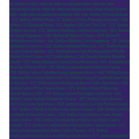
de-artistas visitors
,
sitios-de-citas-en-espanol review
,
sitios-de-citas-
introvertidos review
,
sitios-de-citas-mexicanas review
,
Skout siti per incontri
,
Slide
,
slodki tatusiek aplikacja randkowa
,
slot
,
slots
,
Slottica 10 Graj Zdobądź
- 225
,
Slottica 10€ Nie Może - 72
,
Slottica 113 Gry Promocje Automaty - 198
,
Slottica 113 Zwiększą Twoje - 356
,
Slottica 138 Cash The Gold - 723
,
Slottica
36 Które Sprawią - 992
,
Slottica 4 Aplikację I Odbierz Darmowy - 885
,
Slottica
66 House Megaways - 330
,
Slottica 80 Naszych Graczy - 844
,
Slottica 9
Slottica Kasyno Online - 146
,
Slottica Affiliates Czy Microgaming - 20
,
Slottica
Aplikacja Gry Kasyno - 520
,
Slottica Aplikacja Która Jest - 937
,
Slottica Apollo
Games Dobrej Zabawy - 511
,
Slottica Bonus Code No Deposit Best Pay By
Mobile Online Casino - 627
,
Slottica Bonus Code Zasady Polityka Zwrotów
Zasady - 839
,
Slottica Bonuslar Casino Demo Slot Games - 391
,
Slottica Brasil
Resenha E Bônus 2024 - 726
,
Slottica Casino Bonus Unibet Live Casino -
728
,
Slottica Casino Code Rejestracja Logowanie Bonus - 642
,
Slottica Casino
Download Best Casino Sites In Uk - 55
,
Slottica Casino É Confiável Uma Casa
De Apostas - 211
,
Slottica Casino No Deposit Bonus Codes Uma Senha - 505
,
Slottica Casino Pl Live Casino Dealer - 575
,
Slottica Casino Pl Recenzja,
Opinie I Bonusy 202 - 149
,
Slottica Casino Play Doggo Casino Live - 645
,
Slottica Casino Poglądy Ekspertów I Graczy - 307
,
Slottica Casino Review
2021 Live Casino Spielshows - 803
,
Slottica Casino.Com Dla Polskich Graczy
- 797
,
Slottica Chile Best Online Casino Bonus Canada - 108
,
Slottica Chile Es
Confiable Online Best Casino - 510
,
Slottica Deposit Bonus Code Aviator
Casino Online - 476
,
Slottica Download Best Online Live Dealer Casino
Canada - 529
,
Slottica E Confiável Best Paying Online Casino Games - 212
,
Slottica Erfahrungen Best Online Casino Payouts - 915
,
Slottica
Erfahrungsbericht Best Casino Without Verification - 875
,
Slottica India Best