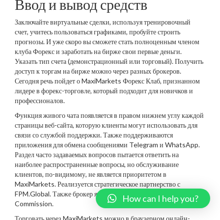
Ввод и вывод средств
Заключайте виртуальные сделки, используя тренировочный
счет, учитесь пользоваться графиками, пробуйте строить
прогнозы. И уже скоро вы сможете стать полноценным членом
клуба Форекс и заработать на бирже свои первые деньги.
Указать тип счета (демонстрационный или торговый). Получить
доступ к торгам на бирже можно через разных брокеров.
Сегодня речь пойдет о MaxiMarkets Форекс Клаб, признанном
лидере в форекс-торговле, который подходит для новичков и
профессионалов.
Функция живого чата появляется в правом нижнем углу каждой
страницы веб-сайта, которую клиенты могут использовать для
связи со службой поддержки. Также поддерживаются
приложения для обмена сообщениями Telegram и WhatsApp.
Раздел часто задаваемых вопросов пытается ответить на
наиболее распространенные вопросы, но обслуживание
клиентов, по-видимому, не является приоритетом в
MaxiMarkets. Реализуется стратегическое партнерство с
FPM.Global. Также брокер является членом The Financial
How can I help you?
Commission.
Торговать через MaxiMarkets можно в браузерном онлайн-