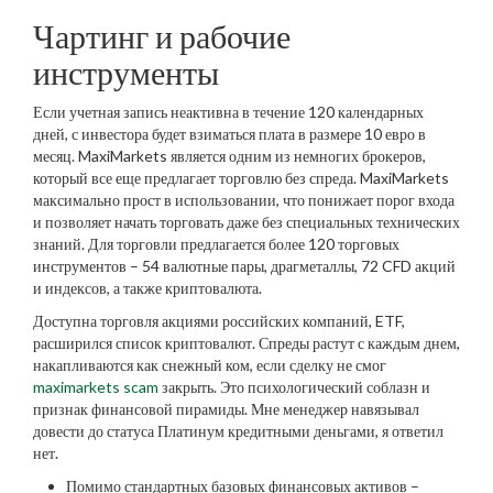
Чартинг и рабочие
инструменты
Если учетная запись неактивна в течение 120 календарных
дней, с инвестора будет взиматься плата в размере 10 евро в
месяц. MaxiMarkets является одним из немногих брокеров,
который все еще предлагает торговлю без спреда. MaxiMarkets
максимально прост в использовании, что понижает порог входа
и позволяет начать торговать даже без специальных технических
знаний. Для торговли предлагается более 120 торговых
инструментов – 54 валютные пары, драгметаллы, 72 CFD акций
и индексов, а также криптовалюта.
Доступна торговля акциями российских компаний, ETF,
расширился список криптовалют. Спреды растут с каждым днем,
накапливаются как снежный ком, если сделку не смог
maximarkets scam
закрыть. Это психологический соблазн и
признак финансовой пирамиды. Мне менеджер навязывал
довести до статуса Платинум кредитными деньгами, я ответил
нет.
Помимо стандартных базовых финансовых активов –