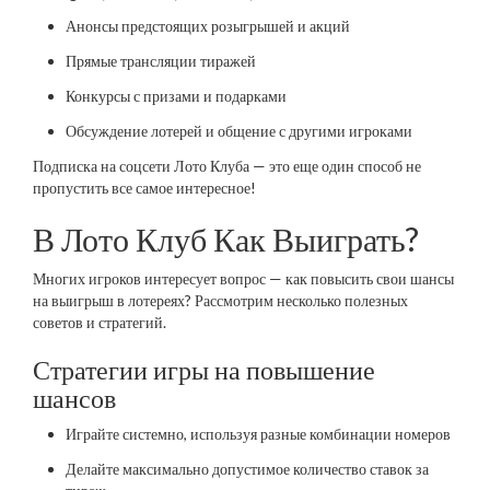
Анонсы предстоящих розыгрышей и акций
Прямые трансляции тиражей
Конкурсы с призами и подарками
Обсуждение лотерей и общение с другими игроками
Подписка на соцсети Лото Клуба — это еще один способ не
пропустить все самое интересное!
В Лото Клуб Как Выиграть?
Многих игроков интересует вопрос — как повысить свои шансы
на выигрыш в лотереях? Рассмотрим несколько полезных
советов и стратегий.
Стратегии игры на повышение
шансов
Играйте системно, используя разные комбинации номеров
Делайте максимально допустимое количество ставок за