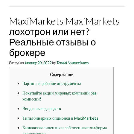
MaxiMarkets MaxiMarkets
лохотрон или нет?
Реальные отзывы о
брокере
Posted on
January 20, 2022
by
Tendai Nyamadzawo
Содержание
Чартинг и рабочие инструменты
Покупайте акции мировых компаний без
комиссий!
Ввод и вывод средств
Типы бинарных опционов в MaxiMarkets
Банковская лицензия и собственная платформа
для торговли