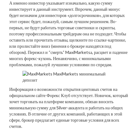
А именно инвестор указывает изначально, какую сумму
инвестирует в данный инструмент. Впрочем, данный минус
будет незначим для инвесторов «долгосрочников», для которых
этот сервис будет, пожалуй, самым лучшим решением. Во-
первых, не будут работать торговые советники и скрипты,
поэтому профессиональным трейдерам она не подходит. Чтобы
оставить или прочитать отзывы, щелкните по ссылке-картинке,
или пролистайте вниз (мнения о брокере находятся под
обзором). Пережил и “смерть” MaxiMarketsа, расцвет и падение
многих форекс-кухонь. Ненавязчиво, с минимальными
проблемами, пожалуй лучшими условиями по спредам.
Информация о возможности открытия центовых счетов на
официальном сайте Форекс Клуб отсутствует. Новичок, который
хочет торговать на платформе компании, обязан вносить
минимальную сумму для Silver-аккаунта и работать на общих
условиях. В отличие от других компаний, работающих в этой
сфере, брокер предлагает единые торговые условия для всех
счетов.