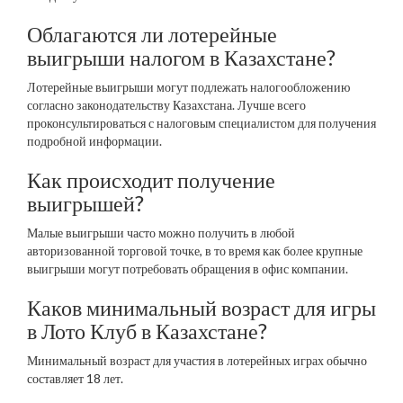
Облагаются ли лотерейные
выигрыши налогом в Казахстане?
Лотерейные выигрыши могут подлежать налогообложению
согласно законодательству Казахстана. Лучше всего
проконсультироваться с налоговым специалистом для получения
подробной информации.
Как происходит получение
выигрышей?
Малые выигрыши часто можно получить в любой
авторизованной торговой точке, в то время как более крупные
выигрыши могут потребовать обращения в офис компании.
Каков минимальный возраст для игры
в Лото Клуб в Казахстане?
Минимальный возраст для участия в лотерейных играх обычно
составляет 18 лет.