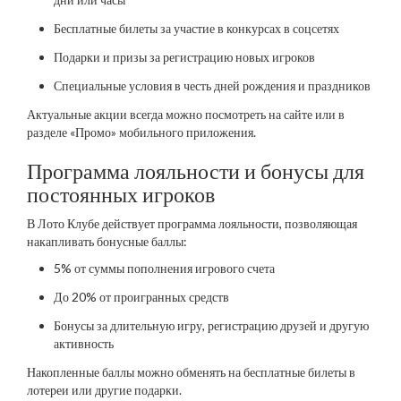
Бесплатные билеты за участие в конкурсах в соцсетях
Подарки и призы за регистрацию новых игроков
Специальные условия в честь дней рождения и праздников
Актуальные акции всегда можно посмотреть на сайте или в
разделе «Промо» мобильного приложения.
Программа лояльности и бонусы для
постоянных игроков
В Лото Клубе действует программа лояльности, позволяющая
накапливать бонусные баллы:
5% от суммы пополнения игрового счета
До 20% от проигранных средств
Бонусы за длительную игру, регистрацию друзей и другую
активность
Накопленные баллы можно обменять на бесплатные билеты в
лотереи или другие подарки.