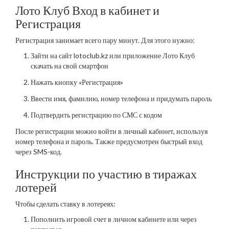
Лото Клуб Вход в кабинет и
Регистрация
Регистрация занимает всего пару минут. Для этого нужно:
Зайти на сайт lotoclub.kz или приложение Лото Клуб
скачать на свой смартфон
Нажать кнопку «Регистрация»
Ввести имя, фамилию, номер телефона и придумать пароль
Подтвердить регистрацию по СМС с кодом
После регистрации можно войти в личный кабинет, используя
номер телефона и пароль. Также предусмотрен быстрый вход
через SMS-код.
Инструкции по участию в тиражах
лотерей
Чтобы сделать ставку в лотереях:
Пополнить игровой счет в личном кабинете или через