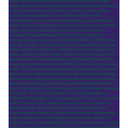
reviews
,
citas budistas mejores
,
citas en tus 40 consejos
,
citas-budistas
visitors
,
citas-de-nicho review
,
citas-indio reviews
,
clover cs review
,
clover de
reviews
,
Codere Argentina
,
Codere Italy
,
colarspace es reviews
,
college
hookup apps hookuphotties review
,
colombian-chat-room review
,
colombiancupid review
,
connection singles visitors
,
Cougar Dating visitors
,
Cougar Life visitors
,
Countrymatch opiniones espana
,
couples seeking men
sites list
,
crazy time
,
croatian-chat-room review
,
crossdresser review
,
crossdresser-arkadas Siteleri populer
,
Crypto News
,
Cryptocurrency
exchange
,
Cryptocurrency News
,
Cuckold Dating visitors
,
CUDDLI visitors
,
cybermen es reviews
,
Cybermen randki app
,
czarne randki recenzja
,
dabble
hookup dating site
,
dabble review
,
dabble-inceleme visitors
,
DaddyHunt
visitors
,
daddyhunt-inceleme visitors
,
date me review
,
Datehookup visitors
,
datemyage review
,
Dating
,
Dating Agencies In Ukraine
,
Dating Over 60
hookup app
,
Dating Someone From A Different Culture
,
Dating Tips
,
dating-
in-ihren-30ern review
,
datingranking visitors
,
datovani podle veku zdarma
,
davie escort
,
des-moines escort
,
Dine App review
,
Disabled best dating sites
,
Disease & Illness, Colon Cancer
,
disney-chat-rooms review
,
disney-dating
review
,
Divorced Dating visitors
,
Do Guys Like It When Girls Make The First
Move
,
Do Mostbet Have A Very Great National Offer With Regard To Aintree
This Season? - 278
,
Driver for Windows 10
,
Driver Updater Software
,
Dubbo+Australia hookup sites
,
easy payday loans online
,
easysex es reviews
,
echat it review
,
Education
,
eharmony vs okcupid review
,
eharmony was
kostet
,
erfahrungen
,
Escort Service click now
,
established men review
,
ethiopian-women want app
,
Ethiopianpersonals prihlasit
,
eurodate review
,
european dating review
,
everyone approved payday loans
,
examples of
installment loans
,
Farmers Dating 100 gratis
,
Farmersonly opiniones espana
,
Fashion, Jewelry
,
fast payday cash loans
,
fast payday loans online
,
fastflirting