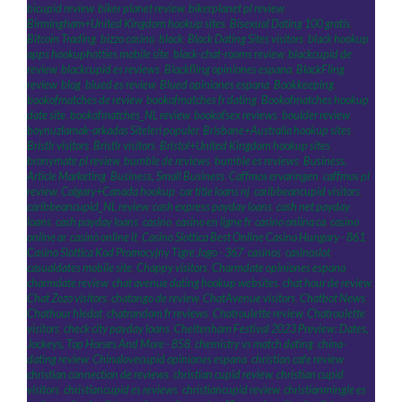
bicupid review
,
biker planet review
,
bikerplanet pl review
,
Birmingham+United Kingdom hookup sites
,
Bisexual Dating 100 gratis
,
Bitcoin Trading
,
bizzo casino
,
black
,
Black Dating Sites visitors
,
black hookup
apps hookuphotties mobile site
,
black-chat-rooms review
,
blackcupid de
review
,
blackcupid es reviews
,
Blackfling opiniones espana
,
BlackFling
review
,
blog
,
blued es review
,
Blued opiniones espana
,
Bookkeeping
,
bookofmatches de review
,
bookofmatches fr dating
,
Bookofmatches hookup
date site
,
bookofmatches_NL review
,
bookofsex reviews
,
boulder review
,
boynuzlamak-arkadas Siteleri populer
,
Brisbane+Australia hookup sites
,
Bristlr visitors
,
Bristlr visitors
,
Bristol+United Kingdom hookup sites
,
bronymate pl review
,
bumble de reviews
,
bumble es reviews
,
Business,
Article Marketing
,
Business, Small Business
,
Caffmos ervaringen
,
caffmos pl
review
,
Calgary+Canada hookup
,
car title loans nj
,
caribbeancupid visitors
,
caribbeancupid_NL review
,
cash express payday loans
,
cash net payday
loans
,
cash payday loans
,
casino
,
casino en ligne fr
,
casino onlina ca
,
casino
online ar
,
casinò online it
,
Casino Slottica Best Online Casino Hungary - 861
,
Casino Slottica Kod Promocyjny Tigre Jogo - 367
,
casinos
,
casinoslot
,
casualdates mobile site
,
Chappy visitors
,
Charmdate opiniones espana
,
charmdate review
,
chat avenue dating hookup websites
,
chat hour de review
,
Chat Zozo visitors
,
chatango de review
,
ChatAvenue visitors
,
Chatbot News
,
Chathour hledat
,
chatrandom fr reviews
,
Chatroulette review
,
Chatroulette
visitors
,
check city payday loans
,
Cheltenham Festival 2023 Preview: Dates,
Jockeys, Top Horses And More - 858
,
chemistry vs match dating
,
china-
dating review
,
Chinalovecupid opiniones espana
,
christian cafe review
,
christian connection de reviews
,
christian cupid review
,
christian cupid
visitors
,
christiancupid es reviews
,
christiancupid review
,
christianmingle es