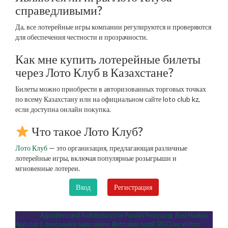
справедливыми?
Да, все лотерейные игры компании регулируются и проверяются
для обеспечения честности и прозрачности.
Как мне купить лотерейные билеты
через Лото Клуб в Казахстане?
Билеты можно приобрести в авторизованных торговых точках
по всему Казахстану или на официальном сайте loto club kz,
если доступна онлайн покупка.
Что такое Лото Клуб?
Лото Клуб
— это организация, предлагающая различные
лотерейные игры, включая популярные розыгрыши и
мгновенные лотереи.
Вход
Регистрация
Posted in
Algorithms and Architectures for Parallel Processing
,
Best Hookup
Apps top 5
,
best payday loans online
,
Betmotion brazil
,
BGCLive visitors
,