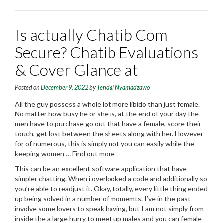
Is actually Chatib Com
Secure? Chatib Evaluations
& Cover Glance at
Posted on
December 9, 2022
by
Tendai Nyamadzawo
All the guy possess a whole lot more libido than just female.
No matter how busy he or she is, at the end of your day the
men have to purchase go out that have a female, score their
touch, get lost between the sheets along with her. However
for of numerous, this is simply not you can easily while the
keeping women … Find out more
This can be an excellent software application that have
simpler chatting. When i overlooked a code and additionally so
you’re able to readjust it. Okay, totally, every little thing ended
up being solved in a number of momemts. I’ve in the past
involve some lovers to speak having, but I am not simply from
inside the a large hurry to meet up males and you can female