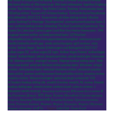
nsa
,
tinder vs tinder plus for dating
,
tinychat cs review
,
tinychat es review
,
title loans decatur al
,
title loans in ga
,
title loans milwaukee
,
together2night es
review
,
Top Online Casino
,
Top Online Casino
,
Training
,
tribal payday loans
,
TSDating visitors
,
Tucson+AZ+Arizona hookup
,
Türkiye'de kişisel hesabınıza
giriş talimatları 2023 151
,
Twoo review
,
uk-bbw-dating review
,
Ukraine
Ladies Seeking For Marriage
,
Uncategorized
,
unemployment payday loans 1
hour
,
uniform dating review
,
Unlocking The Best Gambling Experience: The
Ozwin On Collection Casino Logon Guid Risk-free Harbor Homecares - 344
,
uruguay-women online
,
us bank personal loans
,
UZ Most bet
,
uzhgorodka.uz.ua
,
valuta il mio appuntamento migliori
,
vancouver escort
,
Vanilla Umbrella randki app
,
verde casino hungary
,
vgl fr reviews
,
vista
review
,
Vulkan Vegas ️: Spieler Erfahrungen und Betrugstest 2023 567
,
vulkan vegas DE
,
vulkan vegas DE login
,
Vulkan Vegas Poland
,
VulkanVegas
Poland
,
VulkanVegas: Jakość, bezpieczeństwo, szeroki wybór gier i bonusów
136
,
Wamba visitors
,
waplog fr reviews
,
Waplog hookup dating apps
,
Web-
Amor was kostet
,
what are the best online payday loans
,
Windows
,
wing fr
reviews
,
wire payday loans
,
wireclub-inceleme visitors
,
wisconsin payday
loans online
,
women seeking women hookuphotties review
,
wooplus review
,
wooplus visitors
,
Woosa ervaringen
,
wpisz kod do gry w kasynie! 436
,
XCheaters hookup dating site
,
xmatch it review
,
xmatch_NL review
,
Xmeets
hookup dating app
,
xmeets review
,
yonkers escort
,
yubo es reviews
,
z
tatuazami randki recenzja
,
Авиатор видеоигра В Казино Бесплатно И
На Реальные Деньги - 870
,
Игра
,
Казино МостБет УЗ регистрация,
бонусы, Авиатор Mostbet 648
,
Комета Казино
,
Криптовалюты
,
попа
,
Рейтинг Казино
,
Финтех
,
Форекс Брокеры
,
Форекс Обучение
,
Форекс обучение
,
คาสิโน
Tagged
Loto Club
,
Лото Клуб