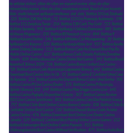
de-artistas visitors
,
sitios-de-citas-en-espanol review
,
sitios-de-citas-
introvertidos review
,
sitios-de-citas-mexicanas review
,
Skout siti per incontri
,
Slide
,
slodki tatusiek aplikacja randkowa
,
slot
,
slots
,
Slottica 10 Graj Zdobądź
- 225
,
Slottica 10€ Nie Może - 72
,
Slottica 113 Gry Promocje Automaty - 198
,
Slottica 113 Zwiększą Twoje - 356
,
Slottica 138 Cash The Gold - 723
,
Slottica
36 Które Sprawią - 992
,
Slottica 4 Aplikację I Odbierz Darmowy - 885
,
Slottica
66 House Megaways - 330
,
Slottica 80 Naszych Graczy - 844
,
Slottica 9
Slottica Kasyno Online - 146
,
Slottica Affiliates Czy Microgaming - 20
,
Slottica
Aplikacja Gry Kasyno - 520
,
Slottica Aplikacja Która Jest - 937
,
Slottica Apollo
Games Dobrej Zabawy - 511
,
Slottica Bonus Code No Deposit Best Pay By
Mobile Online Casino - 627
,
Slottica Bonus Code Zasady Polityka Zwrotów
Zasady - 839
,
Slottica Bonuslar Casino Demo Slot Games - 391
,
Slottica Brasil
Resenha E Bônus 2024 - 726
,
Slottica Casino Bonus Unibet Live Casino -
728
,
Slottica Casino Code Rejestracja Logowanie Bonus - 642
,
Slottica Casino
Download Best Casino Sites In Uk - 55
,
Slottica Casino É Confiável Uma Casa
De Apostas - 211
,
Slottica Casino No Deposit Bonus Codes Uma Senha - 505
,
Slottica Casino Pl Live Casino Dealer - 575
,
Slottica Casino Pl Recenzja,
Opinie I Bonusy 202 - 149
,
Slottica Casino Play Doggo Casino Live - 645
,
Slottica Casino Poglądy Ekspertów I Graczy - 307
,
Slottica Casino Review
2021 Live Casino Spielshows - 803
,
Slottica Casino.Com Dla Polskich Graczy
- 797
,
Slottica Chile Best Online Casino Bonus Canada - 108
,
Slottica Chile Es
Confiable Online Best Casino - 510
,
Slottica Deposit Bonus Code Aviator
Casino Online - 476
,
Slottica Download Best Online Live Dealer Casino
Canada - 529
,
Slottica E Confiável Best Paying Online Casino Games - 212
,
Slottica Erfahrungen Best Online Casino Payouts - 915
,
Slottica
Erfahrungsbericht Best Casino Without Verification - 875
,
Slottica India Best