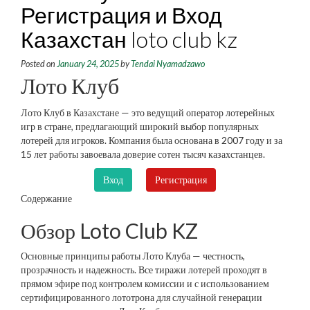
Регистрация и Вход
Казахстан loto club kz
Posted on
January 24, 2025
by
Tendai Nyamadzawo
Лото Клуб
Лото Клуб в Казахстане — это ведущий оператор лотерейных
игр в стране, предлагающий широкий выбор популярных
лотерей для игроков. Компания была основана в 2007 году и за
15 лет работы завоевала доверие сотен тысяч казахстанцев.
Вход
Регистрация
Содержание
Обзор Loto Club KZ
Основные принципы работы Лото Клуба — честность,
прозрачность и надежность. Все тиражи лотерей проходят в
прямом эфире под контролем комиссии и с использованием
сертифицированного лототрона для случайной генерации