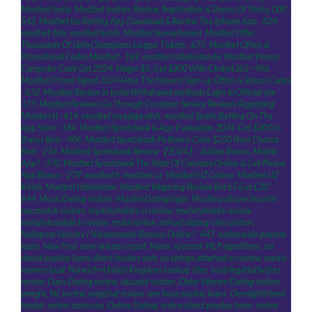
Mostbet India
,
Mostbet Indian: Review, Registration & Bonus Of Thirty, 000 -
542
,
Mostbet Ios Betting App Download & Review The Iphone App - 824
,
mostbet italy
,
mostbet kirish
,
Mostbet kumarhanesi
,
Mostbet Offer
Thousands Of Uefa Champions League Tickets - 675
,
Mostbet Offers &
Promotional Codes Mostbet - 169
,
mostbet ozbekistonda
,
Mostbet Promo
Computer Code Oct 2024: Wager $5, Get $200 With Cbsbet365 - 496
,
Mostbet Promo Signal 2024 Have The Newest Sign-up Offers & Bonus Codes
- 632
,
Mostbet Review in India Withdrawal methods Login to Official site
373
,
Mostbet Reviews Go Through Customer Service Reviews Regarding
Mostbet It - 614
,
mostbet royxatga olish
,
‎mostbet Sports Betting On The
App Store - 184
,
Mostbet Sportsbook & App Evaluation 2024: Get $200 In
Bonus Bets - 406
,
Mostbet Sportsbook Pa Bonus Code $250 Next Chance
Bets - 234
,
Mostbet Sportsbook Review【2024】- Added Bonus, Mobile
App? - 370
,
Mostbet Sportsbook The State Of Colorado Online & Cell Phone
App Bonus - 279
,
mostbet tr
,
mostbet uz
,
Mostbet UZ Casino
,
Mostbet UZ
Kirish
,
Mostbet Uzbekistan
,
Mostbet Wagering Review Bet £5 Get £20" -
644
,
Music Dating visitors
,
Muslim Dating login
,
Muslima siti per incontri
,
muzmatch visitors
,
mydirtyhobby cs review
,
mydirtyhobby review
,
myladyboydate fr review
,
mylol review
,
nahost-dating-sites visitors
,
Najlepsze Uciechy I Niesamowite Bonusy Online! - 447
,
nationwide payday
loans
,
New Post
,
new-orleans escort
,
News
,
nj escort
,
NLP algorithms
,
no
denial payday loans direct lenders only
,
no strings attached es review
,
nordic-
women local
,
Norwich+United Kingdom hookup sites
,
nostringattached es
review
,
Oasis Dating review
,
okcupid visitors
,
Older Women Dating visitors
,
omegle_NL review
,
omgchat review
,
one hour payday loans
,
Onenightfriend
hledat
,
online casino au
,
Online Dating
,
online direct payday loans
,
online