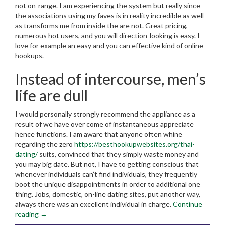
not on-range. I am experiencing the system but really since
the associations using my faves is in reality incredible as well
as transforms me from inside the are not. Great pricing,
numerous hot users, and you will direction-looking is easy. I
love for example an easy and you can effective kind of online
hookups.
Instead of intercourse, men’s
life are dull
I would personally strongly recommend the appliance as a
result of we have over come of instantaneous appreciate
hence functions. I am aware that anyone often whine
regarding the zero
https://besthookupwebsites.org/thai-
dating/
suits, convinced that they simply waste money and
you may big date. But not, I have to getting conscious that
whenever individuals can’t find individuals, they frequently
boot the unique disappointments in order to additional one
thing. Jobs, domestic, on-line dating sites, put another way,
always there was an excellent individual in charge.
Continue
“Is
reading
→
actually