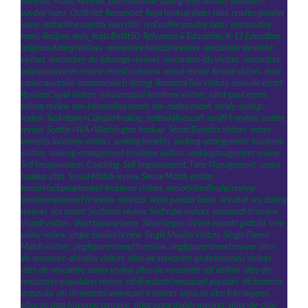
Reviews, Movie Reviews
,
professionelle-dating-sites visitors
,
provident
payday loans
,
Qizilbilet
,
Ramenbet
,
Raya hookup dates sites
,
readies payday
loans
,
real online payday loan sites
,
real online payday loans
,
real payday
loans
,
Recipes
,
redy_texts Betilt50
,
Reference & Education, K-12 Education
,
religious dating reviews
,
rencontres-biracial reviews
,
rencontres-de-niche
visitors
,
rencontres-de-tatouage reviews
,
rencontres-lds visitors
,
rencontres-
polyamoureuses review
,
reveal cs review
,
reveal review
,
Reveal visitors
,
ricky
casino australia
,
romancetale fr dating
,
RomanceTale visitors
,
roseville escort
,
RussianCupid visitors
,
russiancupid-inceleme visitors
,
saint-paul escort
,
salinas review
,
san-bernardino escort
,
san-mateo escort
,
sandy-springs
review
,
Saskatoon+Canada hookup
,
scottsdale escort
,
scruff fr review
,
seattle
review
,
Seattle+WA+Washington hookup
,
Secret Benefits visitors
,
secret-
benefits-inceleme visitors
,
seeking benefits
,
seeking-arrangement-inceleme
visitors
,
seeking-arrangement-inceleme visitors
,
seekingarragement review
,
Self Improvement, Coaching
,
Self Improvement, Time Management
,
senior
hookup sites
,
Senior Match review
,
Senior Match visitors
,
seniorblackpeoplemeet-inceleme visitors
,
seniorfriendfinder review
,
seniorpeoplemeet fr review
,
services
,
settle payday loans
,
sex chat
,
sex dating
reviews
,
sex escort
,
Sexfinder review
,
Sexfinder visitors
,
sexsearch fr review
,
shaadi visitors
,
short payday loans
,
Silversingles siti per incontri gratuiti
,
simi-
valley review
,
single muslim review
,
Single Muslim visitors
,
Single Parent
Match visitors
,
singleparentmeet fr review
,
singleparentmeet review
,
sites-
de-rencontre-africains visitors
,
sites-de-rencontre-professionnels visitors
,
sites-de-rencontre-senior review
,
sites-de-rencontre-std visitors
,
sites-de-
rencontres-populaires review
,
siti di incontri messicani popolari
,
siti incontro
aranzulla
,
siti-di-incontri-americani-it visitors
,
sitios de citas friki mejores
,
sitios de citas hispanos consejos
,
sitios sugar daddy mejores
,
sitios-de-citas-