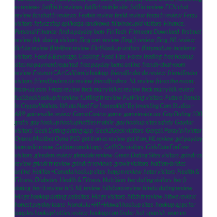
es reviews
,
fatflirt fr reviews
,
fatflirt mobile site
,
fatflirt review
,
FCN chat
review
,
fcnchat fr reviews
,
Feabie review
,
feeld review
,
ferzu fr review
,
Ferzu
visitors
,
fetysz stop aplikacja randkowa
,
filipinocupid visitors
,
Finance,
Personal Finance
,
find a payday loan
,
FinTech
,
Firmware Download
,
firstmet
review
,
fkk-dating visitors
,
fling com review
,
fling fr review
,
fling_NL review
,
flirt de review
,
flirt4free review
,
FlirtHookup visitors
,
flirtymature-inceleme
visitors
,
Food & Beverage, Cooking
,
Food Tips
,
Forex Trading
,
free hookup
sites no payment required
,
free payday loans online
,
french-chat-room
review
,
Fresno+CA+California hookup
,
friendfinder de review
,
friendfinder
visitors
,
friendfinderx de review
,
friendfinderx_NL review
,
frisco the escort
,
from-ua.com
,
Fruzo review
,
fuck marry kill es review
,
fuck marry kill review
,
fuckbookhookup fr review
,
furfling fr review
,
FurFling visitors
,
Future Trends
In Crypto Wallets: Whats Next For Ironwallet? By Investing Com Studios -
689
,
gainesville review
,
Gama Casino
,
game
,
gameinside.ua
,
Gay Dating 100
gratis
,
gay hookup hookuphotties mobile
,
gay hookup sites safety
,
Gaydar
visitors
,
Geek Dating dating app
,
Geek2Geek visitors
,
Gerçek Parayla Aviator
Oyunu Mostbet Oyna 910
,
get it on es review
,
get it on_NL review
,
get payday
loan online now
,
Getiton randki app
,
GetItOn visitors
,
GirlsDateForFree
visitors
,
gleeden review
,
glendale review
,
Green Dating Sites visitors
,
grindr cs
review
,
grindr fr review
,
grindr fr reviews
,
growlr visitors
,
haitian-brides
online
,
Halifax+Canada hookup sites
,
happn review
,
hater visitors
,
Health &
Fitness, Diabetes
,
Health & Fitness, Nutrition
,
her dating visitors
,
her fr
dating
,
her it review
,
hi5_NL review
,
hillsboro review
,
hindu dating review
,
Hinge hookup dating websites
,
Hinge visitors
,
hitch fr review
,
hitwe review
,
honest payday loans
,
Honolulu+HI+Hawaii hookup sites
,
hookup apps for
couples hookuphotties review
,
hookups on tinder
,
hot-spanish-women