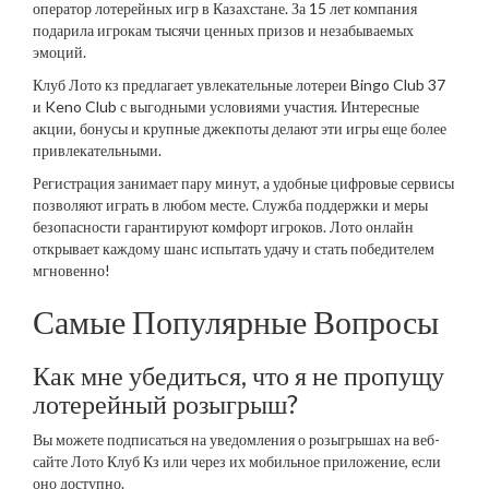
оператор лотерейных игр в Казахстане. За 15 лет компания
подарила игрокам тысячи ценных призов и незабываемых
эмоций.
Клуб Лото кз предлагает увлекательные лотереи Bingo Club 37
и Keno Club с выгодными условиями участия. Интересные
акции, бонусы и крупные джекпоты делают эти игры еще более
привлекательными.
Регистрация занимает пару минут, а удобные цифровые сервисы
позволяют играть в любом месте. Служба поддержки и меры
безопасности гарантируют комфорт игроков. Лото онлайн
открывает каждому шанс испытать удачу и стать победителем
мгновенно!
Самые Популярные Вопросы
Как мне убедиться, что я не пропущу
лотерейный розыгрыш?
Вы можете подписаться на уведомления о розыгрышах на веб-
сайте Лото Клуб Кз или через их мобильное приложение, если
оно доступно.