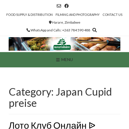
Skip
to
content
FOOD SUPPLY & DISTRIBUTION
FILMING AND PHOTOGRAPHY
CONTACT US
Harare, Zimbabwe
WhatsApp and Calls: +263 784 590 488
MENU
Category:
Japan Cupid
preise
Лото Клуб Онлайн ᐉ