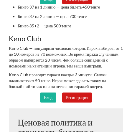
Бинго 37 на 1 линию — цена билета 450 тенге
Бинго 37 на 2 линии — цена 700 тенге
Бинго 35+2 — цена 500 тенге
Keno Club
Keno Club — популярная числовая лотерея. Игрок выбирает от 1
до 10 номеров из 70 возможных. Во время тиража случайным
образом выбирается 20 чисел. Чем больше совпадений с
номерами на квитанции игрока, тем выше выигрыш.
Keno Club проводит тиражи каждые 3 минуты. Ставки
начинаются от 50 тенге. Игрок может сделать ставку на
ближайший тираж или на несколько тиражей вперед.
Вход
Регистрация
Ценовая политика и
стоимость билетов в