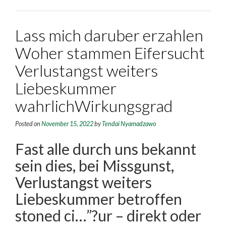
Lass mich daruber erzahlen
Woher stammen Eifersucht
Verlustangst weiters
Liebeskummer
wahrlichWirkungsgrad
Posted on
November 15, 2022
by
Tendai Nyamadzawo
Fast alle durch uns bekannt
sein dies, bei Missgunst,
Verlustangst weiters
Liebeskummer betroffen
stoned ci…”?ur – direkt oder