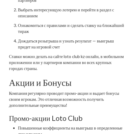
партнеров
Выбрать интересующую лотерею и перейти в раздел с
описанием
Ознакомиться с правилами и сделать ставку на ближайший
тираж
Дождаться розыгрыша и узнать результат — выигрыш
придет на игровой счет
Ставки можно делать на сайте loto club kz онлайн, в мобильном
приложении или у партнеров компании во всех крупных
городах страны.
Акции и Бонусы
Компания регулярно проводит промо-акции и выдает бонусы
своим игрокам. Это отличная возможность получить
дополнительные преимущества!
Промо-акции Loto Club
Повышенные коэффициенты на выигрыш в определенные
дни или часы