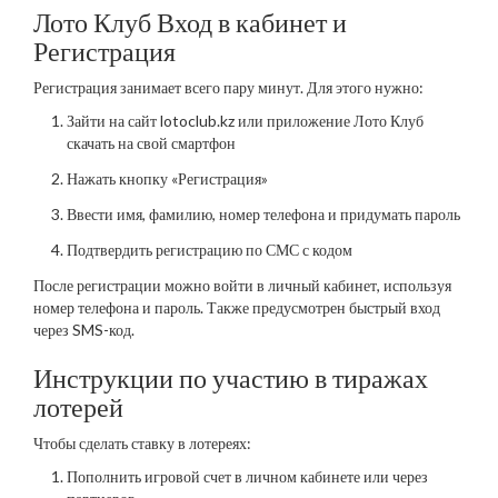
Лото Клуб Вход в кабинет и
Регистрация
Регистрация занимает всего пару минут. Для этого нужно:
Зайти на сайт lotoclub.kz или приложение Лото Клуб
скачать на свой смартфон
Нажать кнопку «Регистрация»
Ввести имя, фамилию, номер телефона и придумать пароль
Подтвердить регистрацию по СМС с кодом
После регистрации можно войти в личный кабинет, используя
номер телефона и пароль. Также предусмотрен быстрый вход
через SMS-код.
Инструкции по участию в тиражах
лотерей
Чтобы сделать ставку в лотереях:
Пополнить игровой счет в личном кабинете или через