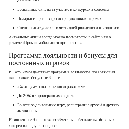
Бесплатные билеты за участие в конкурсах в соцсетях
Подарки и призы за регистрацию новых игроков
Специальные условия в честь дней рождения и праздников
Актуальные акции всегда можно посмотреть на сайте или в
разделе «Промо» мобильного приложения.
Программа лояльности и бонусы для
постоянных игроков
В Лото Клубе действует программа лояльности, позволяющая
накапливать бонусные баллы:
5% от суммы пополнения игрового счета
До 20% от проигранных средств
Бонусы за длительную игру, регистрацию друзей и другую
активность
Накопленные баллы можно обменять на бесплатные билеты в
лотереи или другие подарки.