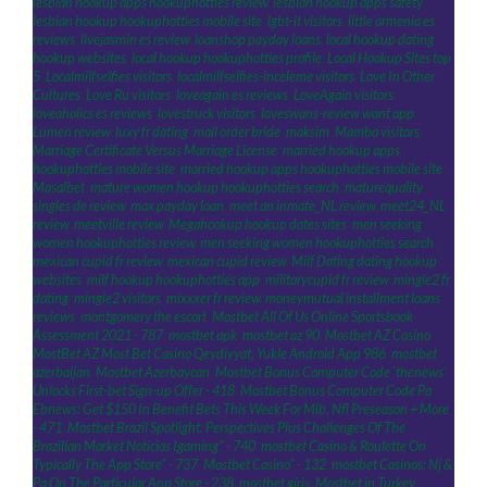
lesbian hookup apps hookuphotties review
,
lesbian hookup apps safety
,
lesbian hookup hookuphotties mobile site
,
lgbt-it visitors
,
little armenia es
reviews
,
livejasmin es review
,
loanshop payday loans
,
local hookup dating
hookup websites
,
local hookup hookuphotties profile
,
Local Hookup Sites top
5
,
Localmilfselfies visitors
,
localmilfselfies-inceleme visitors
,
Love In Other
Cultures
,
Love Ru visitors
,
loveagain es reviews
,
LoveAgain visitors
,
loveaholics es reviews
,
lovestruck visitors
,
loveswans-review want app
,
Lumen review
,
luxy fr dating
,
mail order bride
,
maksim
,
Mamba visitors
,
Marriage Certificate Versus Marriage License
,
married hookup apps
hookuphotties mobile site
,
married hookup apps hookuphotties mobile site
,
Masalbet
,
mature women hookup hookuphotties search
,
maturequality
singles de review
,
max payday loan
,
meet an inmate_NL review
,
meet24_NL
review
,
meetville review
,
Megahookup hookup dates sites
,
men seeking
women hookuphotties review
,
men seeking women hookuphotties search
,
mexican cupid fr review
,
mexican cupid review
,
Milf Dating dating hookup
websites
,
milf hookup hookuphotties app
,
militarycupid fr review
,
mingle2 fr
dating
,
mingle2 visitors
,
mixxxer fr review
,
moneymutual installment loans
reviews
,
montgomery the escort
,
Mostbet All Of Us Online Sportsbook
Assessment 2021 - 787
,
mostbet apk
,
mostbet az 90
,
Mostbet AZ Casino
,
MostBet AZ Most Bet Casino Qeydiyyat, Yukle Android App 986
,
mostbet
azerbaijan
,
Mostbet Azerbaycan
,
Mostbet Bonus Computer Code 'thenews'
Unlocks First-bet Sign-up Offer - 418
,
Mostbet Bonus Computer Code Pa
Ebnews: Get $150 In Benefit Bets This Week For Mlb, Nfl Preseason + More
- 471
,
Mostbet Brazil Spotlight: Perspectives Plus Challenges Of The
Brazilian Market Noticias Igaming" - 740
,
‎mostbet Casino & Roulette On
Typically The App Store" - 737
,
Mostbet Casino" - 132
,
‎mostbet Casinos: Nj &
Pa On The Particular App Store - 238
,
mostbet giriş
,
Mostbet in Turkey
,