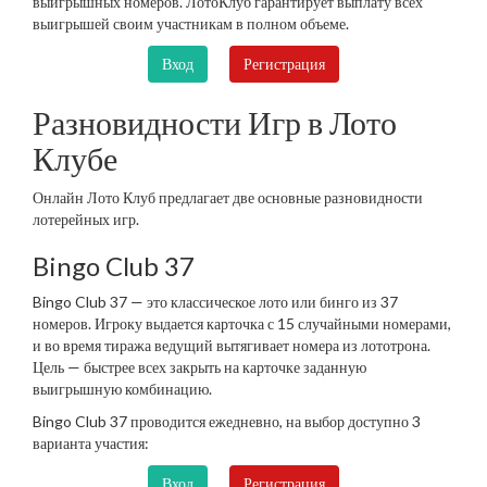
выигрышных номеров. ЛотоКлуб гарантирует выплату всех
выигрышей своим участникам в полном объеме.
Вход
Регистрация
Разновидности Игр в Лото
Клубе
Онлайн Лото Клуб предлагает две основные разновидности
лотерейных игр.
Bingo Club 37
Bingo Club 37 — это классическое лото или бинго из 37
номеров. Игроку выдается карточка с 15 случайными номерами,
и во время тиража ведущий вытягивает номера из лототрона.
Цель — быстрее всех закрыть на карточке заданную
выигрышную комбинацию.
Bingo Club 37 проводится ежедневно, на выбор доступно 3
варианта участия:
Вход
Регистрация