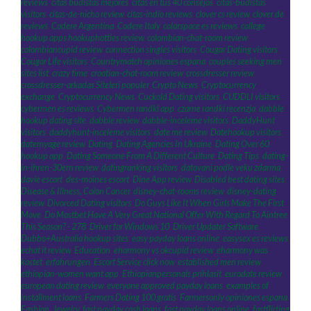
reviews
,
citas budistas mejores
,
citas en tus 40 consejos
,
citas-budistas
visitors
,
citas-de-nicho review
,
citas-indio reviews
,
clover cs review
,
clover de
reviews
,
Codere Argentina
,
Codere Italy
,
colarspace es reviews
,
college
hookup apps hookuphotties review
,
colombian-chat-room review
,
colombiancupid review
,
connection singles visitors
,
Cougar Dating visitors
,
Cougar Life visitors
,
Countrymatch opiniones espana
,
couples seeking men
sites list
,
crazy time
,
croatian-chat-room review
,
crossdresser review
,
crossdresser-arkadas Siteleri populer
,
Crypto News
,
Cryptocurrency
exchange
,
Cryptocurrency News
,
Cuckold Dating visitors
,
CUDDLI visitors
,
cybermen es reviews
,
Cybermen randki app
,
czarne randki recenzja
,
dabble
hookup dating site
,
dabble review
,
dabble-inceleme visitors
,
DaddyHunt
visitors
,
daddyhunt-inceleme visitors
,
date me review
,
Datehookup visitors
,
datemyage review
,
Dating
,
Dating Agencies In Ukraine
,
Dating Over 60
hookup app
,
Dating Someone From A Different Culture
,
Dating Tips
,
dating-
in-ihren-30ern review
,
datingranking visitors
,
datovani podle veku zdarma
,
davie escort
,
des-moines escort
,
Dine App review
,
Disabled best dating sites
,
Disease & Illness, Colon Cancer
,
disney-chat-rooms review
,
disney-dating
review
,
Divorced Dating visitors
,
Do Guys Like It When Girls Make The First
Move
,
Do Mostbet Have A Very Great National Offer With Regard To Aintree
This Season? - 278
,
Driver for Windows 10
,
Driver Updater Software
,
Dubbo+Australia hookup sites
,
easy payday loans online
,
easysex es reviews
,
echat it review
,
Education
,
eharmony vs okcupid review
,
eharmony was
kostet
,
erfahrungen
,
Escort Service click now
,
established men review
,
ethiopian-women want app
,
Ethiopianpersonals prihlasit
,
eurodate review
,
european dating review
,
everyone approved payday loans
,
examples of
installment loans
,
Farmers Dating 100 gratis
,
Farmersonly opiniones espana
,
Fashion, Jewelry
,
fast payday cash loans
,
fast payday loans online
,
fastflirting