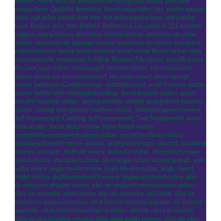
Reviews, Movie Reviews
,
professionelle-dating-sites visitors
,
provident
payday loans
,
Qizilbilet
,
Ramenbet
,
Raya hookup dates sites
,
readies payday
loans
,
real online payday loan sites
,
real online payday loans
,
real payday
loans
,
Recipes
,
redy_texts Betilt50
,
Reference & Education, K-12 Education
,
religious dating reviews
,
rencontres-biracial reviews
,
rencontres-de-niche
visitors
,
rencontres-de-tatouage reviews
,
rencontres-lds visitors
,
rencontres-
polyamoureuses review
,
reveal cs review
,
reveal review
,
Reveal visitors
,
ricky
casino australia
,
romancetale fr dating
,
RomanceTale visitors
,
roseville escort
,
RussianCupid visitors
,
russiancupid-inceleme visitors
,
saint-paul escort
,
salinas review
,
san-bernardino escort
,
san-mateo escort
,
sandy-springs
review
,
Saskatoon+Canada hookup
,
scottsdale escort
,
scruff fr review
,
seattle
review
,
Seattle+WA+Washington hookup
,
Secret Benefits visitors
,
secret-
benefits-inceleme visitors
,
seeking benefits
,
seeking-arrangement-inceleme
visitors
,
seeking-arrangement-inceleme visitors
,
seekingarragement review
,
Self Improvement, Coaching
,
Self Improvement, Time Management
,
senior
hookup sites
,
Senior Match review
,
Senior Match visitors
,
seniorblackpeoplemeet-inceleme visitors
,
seniorfriendfinder review
,
seniorpeoplemeet fr review
,
services
,
settle payday loans
,
sex chat
,
sex dating
reviews
,
sex escort
,
Sexfinder review
,
Sexfinder visitors
,
sexsearch fr review
,
shaadi visitors
,
short payday loans
,
Silversingles siti per incontri gratuiti
,
simi-
valley review
,
single muslim review
,
Single Muslim visitors
,
Single Parent
Match visitors
,
singleparentmeet fr review
,
singleparentmeet review
,
sites-
de-rencontre-africains visitors
,
sites-de-rencontre-professionnels visitors
,
sites-de-rencontre-senior review
,
sites-de-rencontre-std visitors
,
sites-de-
rencontres-populaires review
,
siti di incontri messicani popolari
,
siti incontro
aranzulla
,
siti-di-incontri-americani-it visitors
,
sitios de citas friki mejores
,
sitios de citas hispanos consejos
,
sitios sugar daddy mejores
,
sitios-de-citas-