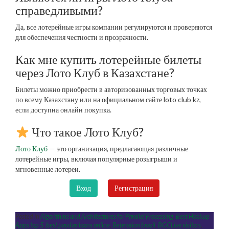
справедливыми?
Да, все лотерейные игры компании регулируются и проверяются
для обеспечения честности и прозрачности.
Как мне купить лотерейные билеты
через Лото Клуб в Казахстане?
Билеты можно приобрести в авторизованных торговых точках
по всему Казахстану или на официальном сайте loto club kz,
если доступна онлайн покупка.
Что такое Лото Клуб?
Лото Клуб
— это организация, предлагающая различные
лотерейные игры, включая популярные розыгрыши и
мгновенные лотереи.
Вход
Регистрация
Posted in
Algorithms and Architectures for Parallel Processing
,
Best Hookup
Apps top 5
,
best payday loans online
,
Betmotion brazil
,
BGCLive visitors
,