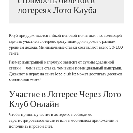
лотереях Лото Клуба
Клуб придерживается гибкой ценовой политики, позволяющей
сделать участие в лотереях доступным для игроков с разным
уровнем дохода. Минимальные ставки составляют всего 50-100
тенге.
Размер выигрышей напрямую зависит от суммы сделанной
ставки — чем выше ставка, тем выше потенциальный выигрыш.
Джекпот в играх на сайте loto club kz может достигать десятков
миллионов тенге!
Участие в Лотерее Через Лото
Клуб Онлайн
Чтобы принять участие в лотереях, необходимо
зарегистрироваться на сайте или в мобильном приложении и
пополнить игровой счет.