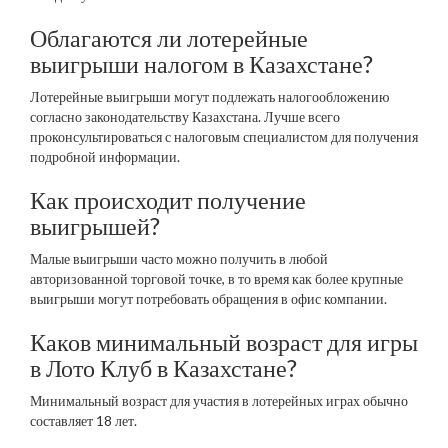
Облагаются ли лотерейные
выигрыши налогом в Казахстане?
Лотерейные выигрыши могут подлежать налогообложению
согласно законодательству Казахстана. Лучше всего
проконсультироваться с налоговым специалистом для получения
подробной информации.
Как происходит получение
выигрышей?
Малые выигрыши часто можно получить в любой
авторизованной торговой точке, в то время как более крупные
выигрыши могут потребовать обращения в офис компании.
Каков минимальный возраст для игры
в Лото Клуб в Казахстане?
Минимальный возраст для участия в лотерейных играх обычно
составляет 18 лет.