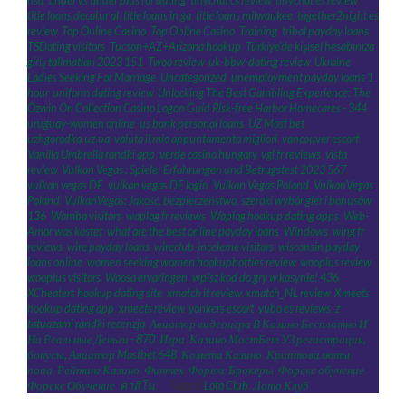
nsa
,
tinder vs tinder plus for dating
,
tinychat cs review
,
tinychat es review
,
title loans decatur al
,
title loans in ga
,
title loans milwaukee
,
together2night es
review
,
Top Online Casino
,
Top Online Casino
,
Training
,
tribal payday loans
,
TSDating visitors
,
Tucson+AZ+Arizona hookup
,
Türkiye'de kişisel hesabınıza
giriş talimatları 2023 151
,
Twoo review
,
uk-bbw-dating review
,
Ukraine
Ladies Seeking For Marriage
,
Uncategorized
,
unemployment payday loans 1
hour
,
uniform dating review
,
Unlocking The Best Gambling Experience: The
Ozwin On Collection Casino Logon Guid Risk-free Harbor Homecares - 344
,
uruguay-women online
,
us bank personal loans
,
UZ Most bet
,
uzhgorodka.uz.ua
,
valuta il mio appuntamento migliori
,
vancouver escort
,
Vanilla Umbrella randki app
,
verde casino hungary
,
vgl fr reviews
,
vista
review
,
Vulkan Vegas ️: Spieler Erfahrungen und Betrugstest 2023 567
,
vulkan vegas DE
,
vulkan vegas DE login
,
Vulkan Vegas Poland
,
VulkanVegas
Poland
,
VulkanVegas: Jakość, bezpieczeństwo, szeroki wybór gier i bonusów
136
,
Wamba visitors
,
waplog fr reviews
,
Waplog hookup dating apps
,
Web-
Amor was kostet
,
what are the best online payday loans
,
Windows
,
wing fr
reviews
,
wire payday loans
,
wireclub-inceleme visitors
,
wisconsin payday
loans online
,
women seeking women hookuphotties review
,
wooplus review
,
wooplus visitors
,
Woosa ervaringen
,
wpisz kod do gry w kasynie! 436
,
XCheaters hookup dating site
,
xmatch it review
,
xmatch_NL review
,
Xmeets
hookup dating app
,
xmeets review
,
yonkers escort
,
yubo es reviews
,
z
tatuazami randki recenzja
,
Авиатор видеоигра В Казино Бесплатно И
На Реальные Деньги - 870
,
Игра
,
Казино МостБет УЗ регистрация,
бонусы, Авиатор Mostbet 648
,
Комета Казино
,
Криптовалюты
,
попа
,
Рейтинг Казино
,
Финтех
,
Форекс Брокеры
,
Форекс обучение
,
Форекс Обучение
,
คาสิโน
Tagged
Loto Club
,
Лото Клуб