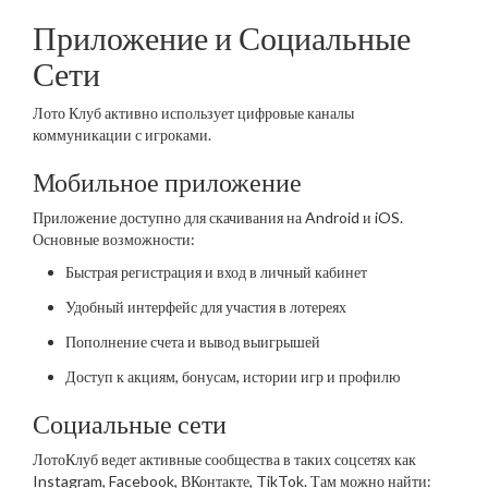
Приложение и Социальные
Сети
Лото Клуб активно использует цифровые каналы
коммуникации с игроками.
Мобильное приложение
Приложение доступно для скачивания на Android и iOS.
Основные возможности:
Быстрая регистрация и вход в личный кабинет
Удобный интерфейс для участия в лотереях
Пополнение счета и вывод выигрышей
Доступ к акциям, бонусам, истории игр и профилю
Социальные сети
ЛотоКлуб ведет активные сообщества в таких соцсетях как
Instagram, Facebook, ВКонтакте, TikTok. Там можно найти: