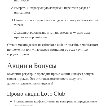
партнеров
Выбрать интересующую лотерею и перейти в раздел с
описанием
Ознакомиться с правилами и сделать ставку на ближайший
тираж
Дождаться розыгрыша и узнать результат — выигрыш
придет на игровой счет
Ставки можно делать на сайте loto club kz онлайн, в мобильном
приложении или у партнеров компании во всех крупных
городах страны.
Акции и Бонусы
Компания регулярно проводит промо-акции и выдает бонусы
своим игрокам. Это отличная возможность получить
дополнительные преимущества!
Промо-акции Loto Club
Повышенные коэффициенты на выигрыш в определенные
дни или часы