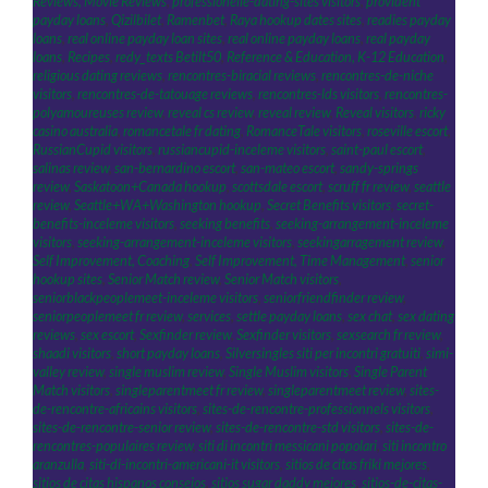
Reviews, Movie Reviews
,
professionelle-dating-sites visitors
,
provident
payday loans
,
Qizilbilet
,
Ramenbet
,
Raya hookup dates sites
,
readies payday
loans
,
real online payday loan sites
,
real online payday loans
,
real payday
loans
,
Recipes
,
redy_texts Betilt50
,
Reference & Education, K-12 Education
,
religious dating reviews
,
rencontres-biracial reviews
,
rencontres-de-niche
visitors
,
rencontres-de-tatouage reviews
,
rencontres-lds visitors
,
rencontres-
polyamoureuses review
,
reveal cs review
,
reveal review
,
Reveal visitors
,
ricky
casino australia
,
romancetale fr dating
,
RomanceTale visitors
,
roseville escort
,
RussianCupid visitors
,
russiancupid-inceleme visitors
,
saint-paul escort
,
salinas review
,
san-bernardino escort
,
san-mateo escort
,
sandy-springs
review
,
Saskatoon+Canada hookup
,
scottsdale escort
,
scruff fr review
,
seattle
review
,
Seattle+WA+Washington hookup
,
Secret Benefits visitors
,
secret-
benefits-inceleme visitors
,
seeking benefits
,
seeking-arrangement-inceleme
visitors
,
seeking-arrangement-inceleme visitors
,
seekingarragement review
,
Self Improvement, Coaching
,
Self Improvement, Time Management
,
senior
hookup sites
,
Senior Match review
,
Senior Match visitors
,
seniorblackpeoplemeet-inceleme visitors
,
seniorfriendfinder review
,
seniorpeoplemeet fr review
,
services
,
settle payday loans
,
sex chat
,
sex dating
reviews
,
sex escort
,
Sexfinder review
,
Sexfinder visitors
,
sexsearch fr review
,
shaadi visitors
,
short payday loans
,
Silversingles siti per incontri gratuiti
,
simi-
valley review
,
single muslim review
,
Single Muslim visitors
,
Single Parent
Match visitors
,
singleparentmeet fr review
,
singleparentmeet review
,
sites-
de-rencontre-africains visitors
,
sites-de-rencontre-professionnels visitors
,
sites-de-rencontre-senior review
,
sites-de-rencontre-std visitors
,
sites-de-
rencontres-populaires review
,
siti di incontri messicani popolari
,
siti incontro
aranzulla
,
siti-di-incontri-americani-it visitors
,
sitios de citas friki mejores
,
sitios de citas hispanos consejos
,
sitios sugar daddy mejores
,
sitios-de-citas-