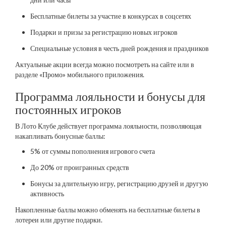
Бесплатные билеты за участие в конкурсах в соцсетях
Подарки и призы за регистрацию новых игроков
Специальные условия в честь дней рождения и праздников
Актуальные акции всегда можно посмотреть на сайте или в
разделе «Промо» мобильного приложения.
Программа лояльности и бонусы для
постоянных игроков
В Лото Клубе действует программа лояльности, позволяющая
накапливать бонусные баллы:
5% от суммы пополнения игрового счета
До 20% от проигранных средств
Бонусы за длительную игру, регистрацию друзей и другую
активность
Накопленные баллы можно обменять на бесплатные билеты в
лотереи или другие подарки.