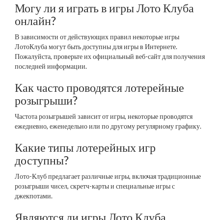
Могу ли я играть в игры Лото Клуба
онлайн?
В зависимости от действующих правил некоторые игры
ЛотоКлуба могут быть доступны для игры в Интернете.
Пожалуйста, проверьте их официальный веб-сайт для получения
последней информации.
Как часто проводятся лотерейные
розыгрыши?
Частота розыгрышей зависит от игры, некоторые проводятся
ежедневно, еженедельно или по другому регулярному графику.
Какие типы лотерейных игр
доступны?
Лото-Клуб предлагает различные игры, включая традиционные
розыгрыши чисел, скретч-карты и специальные игры с
джекпотами.
Являются ли игры Лото Клуба