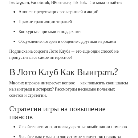
Instagram, Facebook, ВКонтакте, TikTok. Там можно найти:
Анонсы предстоящих розыгрышей и акций
Прямые трансляции тиражей
Конкурсы с призами и подарками
Обсуждение лотерей и общение с другими игроками
Подписка на соцсети Лото Клуба — это еще один способ не
пропустить все самое интересное!
В Лото Клуб Как Выиграть?
Многих игроков интересует вопрос — как повысить свои шансы
на выигрыш в лотереях? Рассмотрим несколько полезных
советов и стратегий.
Стратегии игры на повышение
шансов
Играйте системно, используя разные комбинации номеров
Делайте максимально допустимое количество ставок за