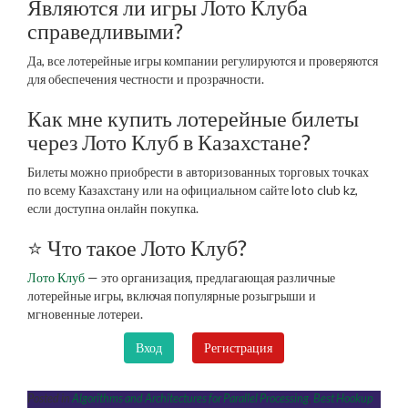
Являются ли игры Лото Клуба
справедливыми?
Да, все лотерейные игры компании регулируются и проверяются
для обеспечения честности и прозрачности.
Как мне купить лотерейные билеты
через Лото Клуб в Казахстане?
Билеты можно приобрести в авторизованных торговых точках
по всему Казахстану или на официальном сайте loto club kz,
если доступна онлайн покупка.
⭐️ Что такое Лото Клуб?
Лото Клуб
— это организация, предлагающая различные
лотерейные игры, включая популярные розыгрыши и
мгновенные лотереи.
Вход
Регистрация
Posted in
Algorithms and Architectures for Parallel Processing
,
Best Hookup