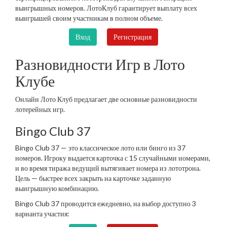
выигрышных номеров. ЛотоКлуб гарантирует выплату всех
выигрышей своим участникам в полном объеме.
Вход
Регистрация
Разновидности Игр в Лото
Клубе
Онлайн Лото Клуб предлагает две основные разновидности
лотерейных игр.
Bingo Club 37
Bingo Club 37 — это классическое лото или бинго из 37
номеров. Игроку выдается карточка с 15 случайными номерами,
и во время тиража ведущий вытягивает номера из лототрона.
Цель — быстрее всех закрыть на карточке заданную
выигрышную комбинацию.
Bingo Club 37 проводится ежедневно, на выбор доступно 3
варианта участия: