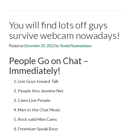
You will find lots off guys
survive webcam nowadays!
Posted on
December 20, 2022
by
Tendai Nyamadzawo
People Go on Chat –
Immediately!
Live Guys toward Talk
People thru Jasmine Net
Cams Live People
Men to the Chat Music
Rock solid Men Cams
Freemium Speak Boys