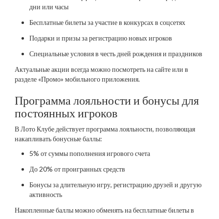
дни или часы
Бесплатные билеты за участие в конкурсах в соцсетях
Подарки и призы за регистрацию новых игроков
Специальные условия в честь дней рождения и праздников
Актуальные акции всегда можно посмотреть на сайте или в
разделе «Промо» мобильного приложения.
Программа лояльности и бонусы для
постоянных игроков
В Лото Клубе действует программа лояльности, позволяющая
накапливать бонусные баллы:
5% от суммы пополнения игрового счета
До 20% от проигранных средств
Бонусы за длительную игру, регистрацию друзей и другую
активность
Накопленные баллы можно обменять на бесплатные билеты в