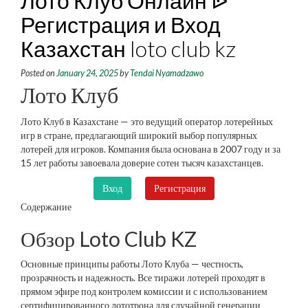
Лото Клуб Онлайн ᐉ
Регистрация и Вход
Казахстан loto club kz
Posted on
January 24, 2025
by
Tendai Nyamadzawo
Лото Клуб
Лото Клуб в Казахстане — это ведущий оператор лотерейных
игр в стране, предлагающий широкий выбор популярных
лотерей для игроков. Компания была основана в 2007 году и за
15 лет работы завоевала доверие сотен тысяч казахстанцев.
Вход
Регистрация
Содержание
Обзор Loto Club KZ
Основные принципы работы Лото Клуба — честность,
прозрачность и надежность. Все тиражи лотерей проходят в
прямом эфире под контролем комиссии и с использованием
сертифицированного лототрона для случайной генерации