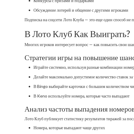
Конкурсы с призами и подарками
Обсуждение лотерей и общение с другими игроками
Подписка на соцсети Лото Клуба — это еще один способ не п
В Лото Клуб Как Выиграть?
Многих игроков интересует вопрос — как повысить свои шан
Стратегии игры на повышение шан
Играйте системно, используя разные комбинации номе
Делайте максимально допустимое количество ставок за
В Bingo выбирайте карточки с большим количеством ч
В Keno используйте номера, которые часто выпадают
Анализ частоты выпадения номеров
Лото Клуб публикует статистику результатов тиражей за пос
Номера, которые выпадают чаще других