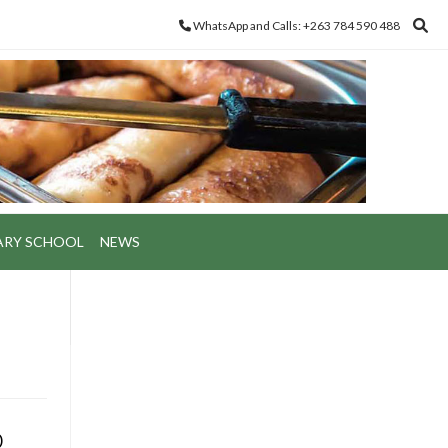
WhatsApp and Calls: +263 784 590 488
ARY SCHOOL
NEWS
o