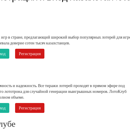
 игр в стране, предлагающий широкий выбор популярных лотерей для игр
евала доверие сотен тысяч казахстанцев.
ход
Регистрация
ность и надежность. Все тиражи лотерей проходят в прямом эфире под
го лототрона для случайной генерации выигрышных номеров. ЛотоКлуб
олном объеме.
ход
Регистрация
лубе