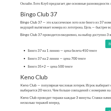
Онлайн Лото Клуб предлагает две основные разновидности 
Bingo Club 37
Bingo Club 37 — это классическое лото или бинго из 37 ном
ведущий вытягивает номера из лототрона. Цель — быстрее 
Bingo Club 37 проводится ежедневно, на выбор доступно 3 в
В
Бинго 37 на 1 линию — цена билета 450 тенге
Бинго 37 на 2 линии — цена 700 тенге
Бинго 35+2 — цена 500 тенге
Keno Club
Keno Club — популярная числовая лотерея. Игрок выбирает 
выбирается 20 чисел. Чем больше совпадений с номерами н
Keno Club проводит тиражи каждые 3 минуты. Ставки начин
несколько тиражей вперед.