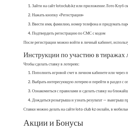
Зайти на сайт lotoclub.kz или приложение Лото Клуб с
Нажать кнопку «Регистрация»
Ввести имя, фамилию, номер телефона и придумать пар
Подтвердить регистрацию по СМС с кодом
После регистрации можно войти в личный кабинет, использу
Инструкции по участию в тиражах 
Чтобы сделать ставку в лотереях:
Пополнить игровой счет в личном кабинете или через 
Выбрать интересующую лотерею и перейти в раздел с 
Ознакомиться с правилами и сделать ставку на ближай
Дождаться розыгрыша и узнать результат — выигрыш пр
Ставки можно делать на сайте loto club kz онлайн, в мобил
Акции и Бонусы