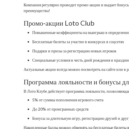
Компания регулярно проводит промо-акции и выдает бонусы
преимущества!
Промо-акции Loto Club
Повышенные коэффициенты на выигрыш в определенны
Бесплатные билеты за участие в конкурсах в соцсетях
Подарки и призы за регистрацию новых игроков
Специальные условия в честь дней рождения и праздни
Актуальные акции всегда можно посмотреть на сайте или в 
Программа лояльности и бонусы дл
В Лото Клубе действует программа лояльности, позволяюща
5% от суммы пополнения игрового счета
До 20% от проигранных средств
Бонусы за длительную игру, регистрацию друзей и дру
Накопленные баллы можно обменять на бесплатные билеты в