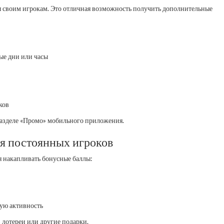
 своим игрокам. Это отличная возможность получить дополнительные
е дни или часы
ков
разделе «Промо» мобильного приложения.
я постоянных игроков
я накапливать бонусные баллы:
гую активность
 лотереи или другие подарки.