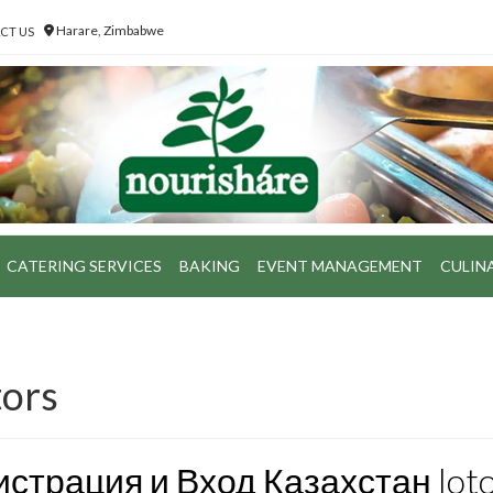
Harare, Zimbabwe
CT US
CATERING SERVICES
BAKING
EVENT MANAGEMENT
CULIN
tors
страция и Вход Казахстан lot