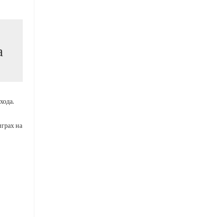
а
хода.
грах на