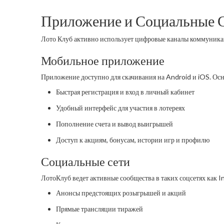
Приложение и Социальные 
Лото Клуб активно использует цифровые каналы коммуника
Мобильное приложение
Приложение доступно для скачивания на Android и iOS. Ос
Быстрая регистрация и вход в личный кабинет
Удобный интерфейс для участия в лотереях
Пополнение счета и вывод выигрышей
Доступ к акциям, бонусам, истории игр и профилю
Социальные сети
ЛотоКлуб ведет активные сообщества в таких соцсетях как 
Анонсы предстоящих розыгрышей и акций
Прямые трансляции тиражей