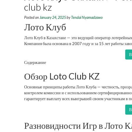
club kz
Posted on
January 24, 2025
by
Tendai Nyamadzawo
Лото Клуб
Лото Клуб в Казахстане — это ведущий оператор лотерейных
Компания была основана в 2007 году и за 15 лет работы заво
В
Содержание
Обзор Loto Club KZ
Основные принципы работы Лото Клуба — честность, прозрач
контролем комиссии и с использованием сертифицированно
гарантирует выплату всех выигрышей своим участникам в п
В
Разновидности Игр в Лото К