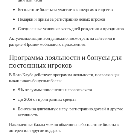
Бесплатные билеты за участие в конкурсах в соцсетях
Подарки и призы за регистрацию новых игроков
Специальные условия в честь дней рождения и праздников
Актуальные акции всегда можно посмотреть на сайте или в
разделе «Промо» мобильного приложения.
Программа лояльности и бонусы для
постоянных игроков
В Лото Клубе действует программа лояльности, позволяющая
накапливать бонусные баллы:
5% от суммы пополнения игрового счета
До 20% от проигранных средств
Бонусы за длительную игру, регистрацию друзей и другую
активность
Накопленные баллы можно обменять на бесплатные билеты в
лотереи или другие подарки.