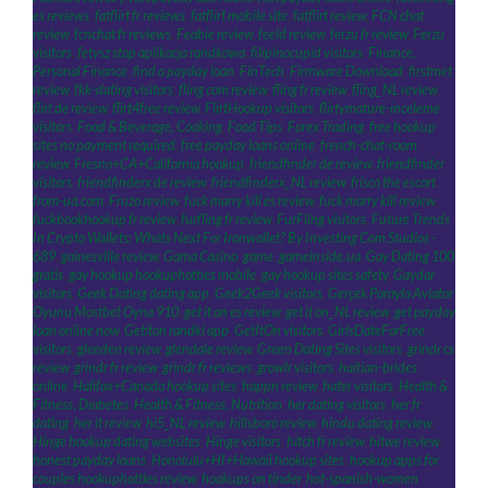
es reviews
,
fatflirt fr reviews
,
fatflirt mobile site
,
fatflirt review
,
FCN chat
review
,
fcnchat fr reviews
,
Feabie review
,
feeld review
,
ferzu fr review
,
Ferzu
visitors
,
fetysz stop aplikacja randkowa
,
filipinocupid visitors
,
Finance,
Personal Finance
,
find a payday loan
,
FinTech
,
Firmware Download
,
firstmet
review
,
fkk-dating visitors
,
fling com review
,
fling fr review
,
fling_NL review
,
flirt de review
,
flirt4free review
,
FlirtHookup visitors
,
flirtymature-inceleme
visitors
,
Food & Beverage, Cooking
,
Food Tips
,
Forex Trading
,
free hookup
sites no payment required
,
free payday loans online
,
french-chat-room
review
,
Fresno+CA+California hookup
,
friendfinder de review
,
friendfinder
visitors
,
friendfinderx de review
,
friendfinderx_NL review
,
frisco the escort
,
from-ua.com
,
Fruzo review
,
fuck marry kill es review
,
fuck marry kill review
,
fuckbookhookup fr review
,
furfling fr review
,
FurFling visitors
,
Future Trends
In Crypto Wallets: Whats Next For Ironwallet? By Investing Com Studios -
689
,
gainesville review
,
Gama Casino
,
game
,
gameinside.ua
,
Gay Dating 100
gratis
,
gay hookup hookuphotties mobile
,
gay hookup sites safety
,
Gaydar
visitors
,
Geek Dating dating app
,
Geek2Geek visitors
,
Gerçek Parayla Aviator
Oyunu Mostbet Oyna 910
,
get it on es review
,
get it on_NL review
,
get payday
loan online now
,
Getiton randki app
,
GetItOn visitors
,
GirlsDateForFree
visitors
,
gleeden review
,
glendale review
,
Green Dating Sites visitors
,
grindr cs
review
,
grindr fr review
,
grindr fr reviews
,
growlr visitors
,
haitian-brides
online
,
Halifax+Canada hookup sites
,
happn review
,
hater visitors
,
Health &
Fitness, Diabetes
,
Health & Fitness, Nutrition
,
her dating visitors
,
her fr
dating
,
her it review
,
hi5_NL review
,
hillsboro review
,
hindu dating review
,
Hinge hookup dating websites
,
Hinge visitors
,
hitch fr review
,
hitwe review
,
honest payday loans
,
Honolulu+HI+Hawaii hookup sites
,
hookup apps for
couples hookuphotties review
,
hookups on tinder
,
hot-spanish-women