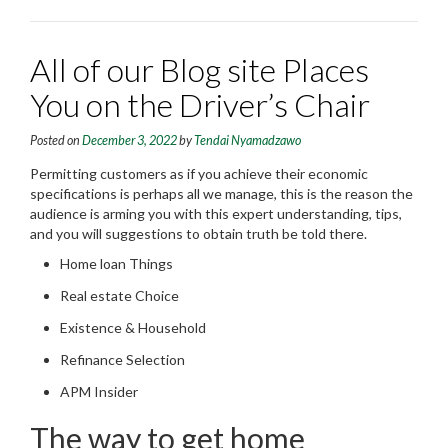
All of our Blog site Places
You on the Driver’s Chair
Posted on
December 3, 2022
by
Tendai Nyamadzawo
Permitting customers as if you achieve their economic
specifications is perhaps all we manage, this is the reason the
audience is arming you with this expert understanding, tips,
and you will suggestions to obtain truth be told there.
Home loan Things
Real estate Choice
Existence & Household
Refinance Selection
APM Insider
The way to get home