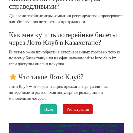
справедливыми?
Да, все лотерейные игры компании регулируются и проверяются
для обеспечения честности и прозрачности.
Как мне купить лотерейные билеты
через Лото Клуб в Казахстане?
Билеты можно приобрести в авторизованных торговых точках
по всему Казахстану или на официальном сайте loto club kz,
если доступна онлайн покупка.
Что такое Лото Клуб?
Лото Клуб
— это организация, предлагающая различные
лотерейные игры, включая популярные розыгрыши и
мгновенные лотереи.
Вход
Регистрация
Posted in
Algorithms and Architectures for Parallel Processing
,
Best Hookup
Apps top 5
,
best payday loans online
,
Betmotion brazil
,
BGCLive visitors
,