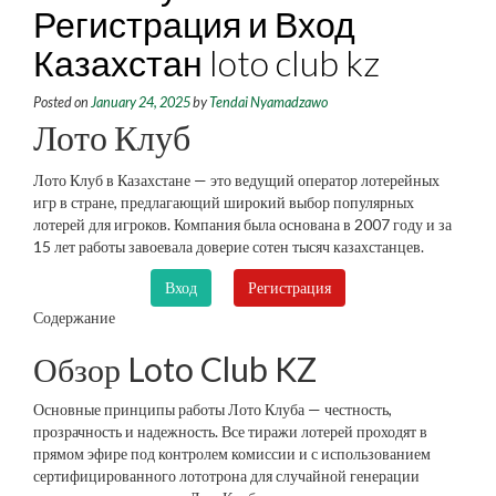
Регистрация и Вход
Казахстан loto club kz
Posted on
January 24, 2025
by
Tendai Nyamadzawo
Лото Клуб
Лото Клуб в Казахстане — это ведущий оператор лотерейных
игр в стране, предлагающий широкий выбор популярных
лотерей для игроков. Компания была основана в 2007 году и за
15 лет работы завоевала доверие сотен тысяч казахстанцев.
Вход
Регистрация
Содержание
Обзор Loto Club KZ
Основные принципы работы Лото Клуба — честность,
прозрачность и надежность. Все тиражи лотерей проходят в
прямом эфире под контролем комиссии и с использованием
сертифицированного лототрона для случайной генерации