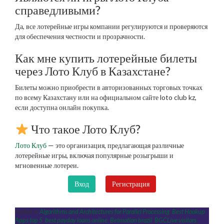
справедливыми?
Да, все лотерейные игры компании регулируются и проверяются
для обеспечения честности и прозрачности.
Как мне купить лотерейные билеты
через Лото Клуб в Казахстане?
Билеты можно приобрести в авторизованных торговых точках
по всему Казахстану или на официальном сайте loto club kz,
если доступна онлайн покупка.
Что такое Лото Клуб?
Лото Клуб
— это организация, предлагающая различные
лотерейные игры, включая популярные розыгрыши и
мгновенные лотереи.
Вход
Регистрация
Posted in
Algorithms and Architectures for Parallel Processing
,
Best Hookup
Apps top 5
,
best payday loans online
,
Betmotion brazil
,
BGCLive visitors
,