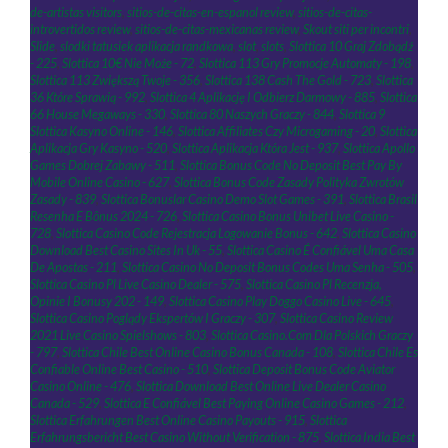
de-artistas visitors
,
sitios-de-citas-en-espanol review
,
sitios-de-citas-
introvertidos review
,
sitios-de-citas-mexicanas review
,
Skout siti per incontri
,
Slide
,
slodki tatusiek aplikacja randkowa
,
slot
,
slots
,
Slottica 10 Graj Zdobądź
- 225
,
Slottica 10€ Nie Może - 72
,
Slottica 113 Gry Promocje Automaty - 198
,
Slottica 113 Zwiększą Twoje - 356
,
Slottica 138 Cash The Gold - 723
,
Slottica
36 Które Sprawią - 992
,
Slottica 4 Aplikację I Odbierz Darmowy - 885
,
Slottica
66 House Megaways - 330
,
Slottica 80 Naszych Graczy - 844
,
Slottica 9
Slottica Kasyno Online - 146
,
Slottica Affiliates Czy Microgaming - 20
,
Slottica
Aplikacja Gry Kasyno - 520
,
Slottica Aplikacja Która Jest - 937
,
Slottica Apollo
Games Dobrej Zabawy - 511
,
Slottica Bonus Code No Deposit Best Pay By
Mobile Online Casino - 627
,
Slottica Bonus Code Zasady Polityka Zwrotów
Zasady - 839
,
Slottica Bonuslar Casino Demo Slot Games - 391
,
Slottica Brasil
Resenha E Bônus 2024 - 726
,
Slottica Casino Bonus Unibet Live Casino -
728
,
Slottica Casino Code Rejestracja Logowanie Bonus - 642
,
Slottica Casino
Download Best Casino Sites In Uk - 55
,
Slottica Casino É Confiável Uma Casa
De Apostas - 211
,
Slottica Casino No Deposit Bonus Codes Uma Senha - 505
,
Slottica Casino Pl Live Casino Dealer - 575
,
Slottica Casino Pl Recenzja,
Opinie I Bonusy 202 - 149
,
Slottica Casino Play Doggo Casino Live - 645
,
Slottica Casino Poglądy Ekspertów I Graczy - 307
,
Slottica Casino Review
2021 Live Casino Spielshows - 803
,
Slottica Casino.Com Dla Polskich Graczy
- 797
,
Slottica Chile Best Online Casino Bonus Canada - 108
,
Slottica Chile Es
Confiable Online Best Casino - 510
,
Slottica Deposit Bonus Code Aviator
Casino Online - 476
,
Slottica Download Best Online Live Dealer Casino
Canada - 529
,
Slottica E Confiável Best Paying Online Casino Games - 212
,
Slottica Erfahrungen Best Online Casino Payouts - 915
,
Slottica
Erfahrungsbericht Best Casino Without Verification - 875
,
Slottica India Best