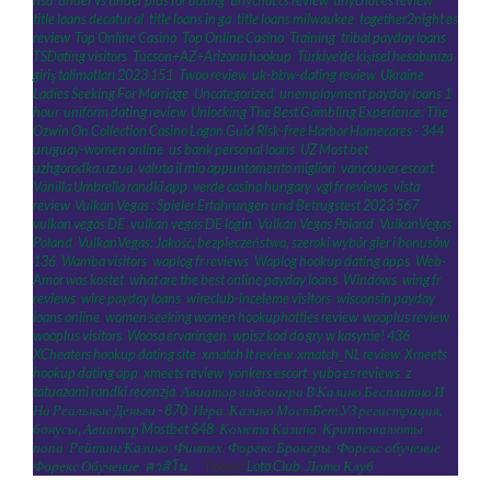
nsa
,
tinder vs tinder plus for dating
,
tinychat cs review
,
tinychat es review
,
title loans decatur al
,
title loans in ga
,
title loans milwaukee
,
together2night es
review
,
Top Online Casino
,
Top Online Casino
,
Training
,
tribal payday loans
,
TSDating visitors
,
Tucson+AZ+Arizona hookup
,
Türkiye'de kişisel hesabınıza
giriş talimatları 2023 151
,
Twoo review
,
uk-bbw-dating review
,
Ukraine
Ladies Seeking For Marriage
,
Uncategorized
,
unemployment payday loans 1
hour
,
uniform dating review
,
Unlocking The Best Gambling Experience: The
Ozwin On Collection Casino Logon Guid Risk-free Harbor Homecares - 344
,
uruguay-women online
,
us bank personal loans
,
UZ Most bet
,
uzhgorodka.uz.ua
,
valuta il mio appuntamento migliori
,
vancouver escort
,
Vanilla Umbrella randki app
,
verde casino hungary
,
vgl fr reviews
,
vista
review
,
Vulkan Vegas ️: Spieler Erfahrungen und Betrugstest 2023 567
,
vulkan vegas DE
,
vulkan vegas DE login
,
Vulkan Vegas Poland
,
VulkanVegas
Poland
,
VulkanVegas: Jakość, bezpieczeństwo, szeroki wybór gier i bonusów
136
,
Wamba visitors
,
waplog fr reviews
,
Waplog hookup dating apps
,
Web-
Amor was kostet
,
what are the best online payday loans
,
Windows
,
wing fr
reviews
,
wire payday loans
,
wireclub-inceleme visitors
,
wisconsin payday
loans online
,
women seeking women hookuphotties review
,
wooplus review
,
wooplus visitors
,
Woosa ervaringen
,
wpisz kod do gry w kasynie! 436
,
XCheaters hookup dating site
,
xmatch it review
,
xmatch_NL review
,
Xmeets
hookup dating app
,
xmeets review
,
yonkers escort
,
yubo es reviews
,
z
tatuazami randki recenzja
,
Авиатор видеоигра В Казино Бесплатно И
На Реальные Деньги - 870
,
Игра
,
Казино МостБет УЗ регистрация,
бонусы, Авиатор Mostbet 648
,
Комета Казино
,
Криптовалюты
,
попа
,
Рейтинг Казино
,
Финтех
,
Форекс Брокеры
,
Форекс обучение
,
Форекс Обучение
,
คาสิโน
Tagged
Loto Club
,
Лото Клуб