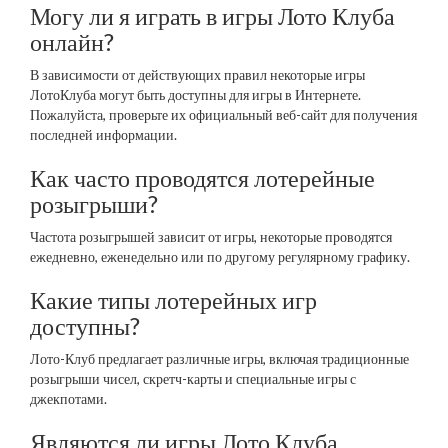
Могу ли я играть в игры Лото Клуба
онлайн?
В зависимости от действующих правил некоторые игры
ЛотоКлуба могут быть доступны для игры в Интернете.
Пожалуйста, проверьте их официальный веб-сайт для получения
последней информации.
Как часто проводятся лотерейные
розыгрыши?
Частота розыгрышей зависит от игры, некоторые проводятся
ежедневно, еженедельно или по другому регулярному графику.
Какие типы лотерейных игр
доступны?
Лото-Клуб предлагает различные игры, включая традиционные
розыгрыши чисел, скретч-карты и специальные игры с
джекпотами.
Являются ли игры Лото Клуба