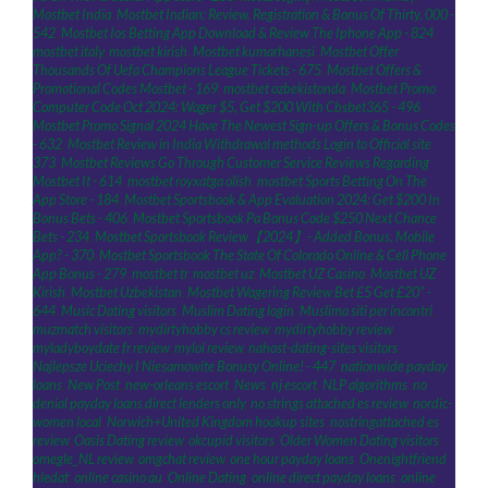
Mostbet India
,
Mostbet Indian: Review, Registration & Bonus Of Thirty, 000 -
542
,
Mostbet Ios Betting App Download & Review The Iphone App - 824
,
mostbet italy
,
mostbet kirish
,
Mostbet kumarhanesi
,
Mostbet Offer
Thousands Of Uefa Champions League Tickets - 675
,
Mostbet Offers &
Promotional Codes Mostbet - 169
,
mostbet ozbekistonda
,
Mostbet Promo
Computer Code Oct 2024: Wager $5, Get $200 With Cbsbet365 - 496
,
Mostbet Promo Signal 2024 Have The Newest Sign-up Offers & Bonus Codes
- 632
,
Mostbet Review in India Withdrawal methods Login to Official site
373
,
Mostbet Reviews Go Through Customer Service Reviews Regarding
Mostbet It - 614
,
mostbet royxatga olish
,
‎mostbet Sports Betting On The
App Store - 184
,
Mostbet Sportsbook & App Evaluation 2024: Get $200 In
Bonus Bets - 406
,
Mostbet Sportsbook Pa Bonus Code $250 Next Chance
Bets - 234
,
Mostbet Sportsbook Review【2024】- Added Bonus, Mobile
App? - 370
,
Mostbet Sportsbook The State Of Colorado Online & Cell Phone
App Bonus - 279
,
mostbet tr
,
mostbet uz
,
Mostbet UZ Casino
,
Mostbet UZ
Kirish
,
Mostbet Uzbekistan
,
Mostbet Wagering Review Bet £5 Get £20" -
644
,
Music Dating visitors
,
Muslim Dating login
,
Muslima siti per incontri
,
muzmatch visitors
,
mydirtyhobby cs review
,
mydirtyhobby review
,
myladyboydate fr review
,
mylol review
,
nahost-dating-sites visitors
,
Najlepsze Uciechy I Niesamowite Bonusy Online! - 447
,
nationwide payday
loans
,
New Post
,
new-orleans escort
,
News
,
nj escort
,
NLP algorithms
,
no
denial payday loans direct lenders only
,
no strings attached es review
,
nordic-
women local
,
Norwich+United Kingdom hookup sites
,
nostringattached es
review
,
Oasis Dating review
,
okcupid visitors
,
Older Women Dating visitors
,
omegle_NL review
,
omgchat review
,
one hour payday loans
,
Onenightfriend
hledat
,
online casino au
,
Online Dating
,
online direct payday loans
,
online