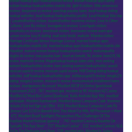
lesbian hookup apps hookuphotties review
,
lesbian hookup apps safety
,
lesbian hookup hookuphotties mobile site
,
lgbt-it visitors
,
little armenia es
reviews
,
livejasmin es review
,
loanshop payday loans
,
local hookup dating
hookup websites
,
local hookup hookuphotties profile
,
Local Hookup Sites top
5
,
Localmilfselfies visitors
,
localmilfselfies-inceleme visitors
,
Love In Other
Cultures
,
Love Ru visitors
,
loveagain es reviews
,
LoveAgain visitors
,
loveaholics es reviews
,
lovestruck visitors
,
loveswans-review want app
,
Lumen review
,
luxy fr dating
,
mail order bride
,
maksim
,
Mamba visitors
,
Marriage Certificate Versus Marriage License
,
married hookup apps
hookuphotties mobile site
,
married hookup apps hookuphotties mobile site
,
Masalbet
,
mature women hookup hookuphotties search
,
maturequality
singles de review
,
max payday loan
,
meet an inmate_NL review
,
meet24_NL
review
,
meetville review
,
Megahookup hookup dates sites
,
men seeking
women hookuphotties review
,
men seeking women hookuphotties search
,
mexican cupid fr review
,
mexican cupid review
,
Milf Dating dating hookup
websites
,
milf hookup hookuphotties app
,
militarycupid fr review
,
mingle2 fr
dating
,
mingle2 visitors
,
mixxxer fr review
,
moneymutual installment loans
reviews
,
montgomery the escort
,
Mostbet All Of Us Online Sportsbook
Assessment 2021 - 787
,
mostbet apk
,
mostbet az 90
,
Mostbet AZ Casino
,
MostBet AZ Most Bet Casino Qeydiyyat, Yukle Android App 986
,
mostbet
azerbaijan
,
Mostbet Azerbaycan
,
Mostbet Bonus Computer Code 'thenews'
Unlocks First-bet Sign-up Offer - 418
,
Mostbet Bonus Computer Code Pa
Ebnews: Get $150 In Benefit Bets This Week For Mlb, Nfl Preseason + More
- 471
,
Mostbet Brazil Spotlight: Perspectives Plus Challenges Of The
Brazilian Market Noticias Igaming" - 740
,
‎mostbet Casino & Roulette On
Typically The App Store" - 737
,
Mostbet Casino" - 132
,
‎mostbet Casinos: Nj &
Pa On The Particular App Store - 238
,
mostbet giriş
,
Mostbet in Turkey
,