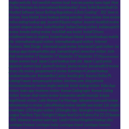
singles website
,
hot-swedish-women local
,
how are payday loans legal
,
How
Do You Maintain An International Relationship?
,
How To Bet Basketball On
Mostbet Software Soccer Betting Regulations & Bets Grading" - 302
,
ilove es
reviews
,
Ilove hledat
,
Ilove hookup dating websites
,
ilove review
,
ilove review
,
Imlive dating hookup app
,
incontri filippini migliori
,
incontri-buddisti review
,
incontri-strapon review
,
India Mostbet
,
Indian Dating visitors
,
indiancupid fr
review
,
inmate dating review
,
InshAllah was kostet
,
Install Drivers
,
installment loans in virginia
,
Instanthookups hledat
,
instanthookups mobile
site
,
internationalcupid visitors
,
internationalcupid visitors
,
Internet
Business, Web Design
,
interracial cupid review
,
Interracial Cupid visitors
,
ios
hookup apps hookuphotties app
,
IranianSinglesConnection visitors
,
irish-
chat-room review
,
IT Vacancies
,
IT Vacancies
,
IT Vacancies
,
IT Образование
,
italian-women local
,
Japan Cupid hookup date site
,
Japan Cupid preise
,
japanese-women local
,
jaumo fr reviews
,
jaumo review
,
jeevansathi it review
,
jersey-city review
,
jpeoplemeet fr review
,
Kamloops+Canada hookup
,
karabasmedia.com
,
KaravanBet Casino
,
kasidie giris
,
Kasyno Online PL
,
Katalog Frauen
,
kenyancupid visitors
,
kievtime.com
,
king johnnie
,
kissrussianbeauty-review singles website
,
knick-dating visitors
,
Koko App
visitors
,
koko-app-inceleme visitors
,
Korean Dating login
,
Korean Dating
visitors
,
korean-chat-rooms review
,
koreanskie randki recenzja
,
krippa
,
largefriends visitors
,
Latin Woman For Marriage
,
latinamericancupid review
,
latinomeetup cs review
,
LatinoMeetup review
,
lavalife was kostet
,
Lds singles
ervaringen
,
LDS Singles visitors
,
LDSsingles tips
,
ldssingles-inceleme visitors
,
League Two Bets Tips: Outright Critique And Go-to Fabircs For 22-23 Season
- 806
,
lebanese-women want app
,
Leeds+United Kingdom hookup sites
,
LeoVegas Finland
,
LeoVegas India
,
LeoVegas Irland
,
LeoVegas Sweden
,