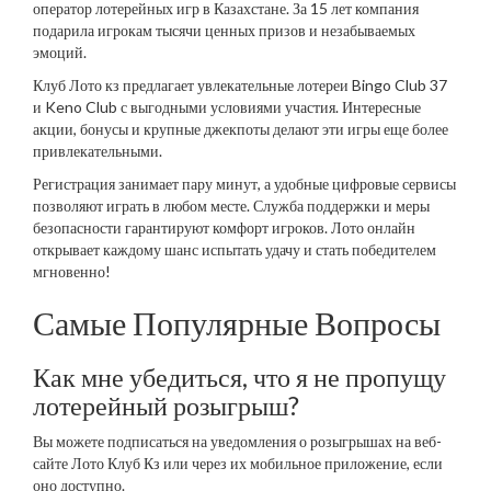
оператор лотерейных игр в Казахстане. За 15 лет компания
подарила игрокам тысячи ценных призов и незабываемых
эмоций.
Клуб Лото кз предлагает увлекательные лотереи Bingo Club 37
и Keno Club с выгодными условиями участия. Интересные
акции, бонусы и крупные джекпоты делают эти игры еще более
привлекательными.
Регистрация занимает пару минут, а удобные цифровые сервисы
позволяют играть в любом месте. Служба поддержки и меры
безопасности гарантируют комфорт игроков. Лото онлайн
открывает каждому шанс испытать удачу и стать победителем
мгновенно!
Самые Популярные Вопросы
Как мне убедиться, что я не пропущу
лотерейный розыгрыш?
Вы можете подписаться на уведомления о розыгрышах на веб-
сайте Лото Клуб Кз или через их мобильное приложение, если
оно доступно.